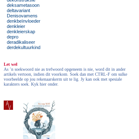
dekonstruksie
deksametasoon
deltavariant
Denisovamens
denkbeïnvloeder
denkleier
denkleierskap
depro
deradikaliseer
derdekultuurkind
Let wel
As ’n soekwoord nie as trefwoord opgeneem is nie, word dit in ander
artikels vertoon, indien dit voorkom. Soek dan met CTRL-F om sulke
voorbeelde op jou rekenaarskerm uit te lig. Jy kan ook met spesiale
karakters soek. Kyk hier onder.