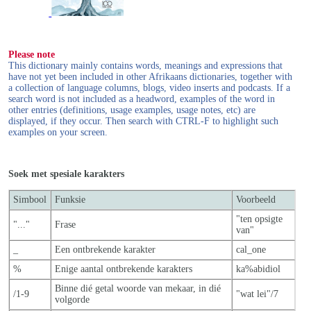
Please note
This dictionary mainly contains words, meanings and expressions that
have not yet been included in other Afrikaans dictionaries, together with
a collection of language columns, blogs, video inserts and podcasts. If a
search word is not included as a headword, examples of the word in
other entries (definitions, usage examples, usage notes, etc) are
displayed, if they occur. Then search with CTRL-F to highlight such
examples on your screen.
Soek met spesiale karakters
Simbool
Funksie
Voorbeeld
"ten opsigte
"..."
Frase
van"
_
Een ontbrekende karakter
cal_one
%
Enige aantal ontbrekende karakters
ka%abidiol
Binne dié getal woorde van mekaar, in dié
/1-9
"wat lei"/7
volgorde