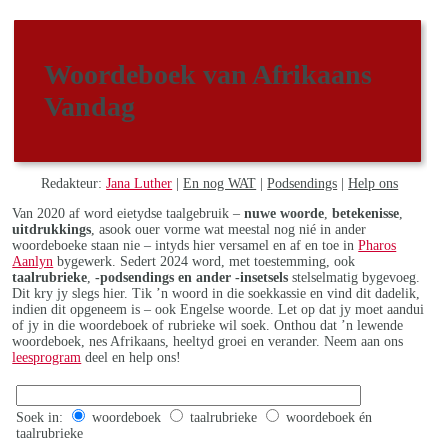
Woordeboek van Afrikaans
Vandag
Redakteur:
Jana Luther
|
En nog WAT
|
Podsendings
|
Help ons
Van 2020 af word eietydse taalgebruik –
nuwe woorde
,
betekenisse
,
uitdrukkings
, asook ouer vorme wat meestal nog nié in ander
woordeboeke staan nie – intyds hier versamel en af en toe in
Pharos
Aanlyn
bygewerk. Sedert 2024 word, met toestemming, ook
taalrubrieke
,
-podsendings en ander -insetsels
stelselmatig bygevoeg.
Dit kry jy slegs hier. Tik ’n woord in die soekkassie en vind dit dadelik,
indien dit opgeneem is – ook Engelse woorde. Let op dat jy moet aandui
of jy in die woordeboek of rubrieke wil soek. Onthou dat ’n lewende
woordeboek, nes Afrikaans, heeltyd groei en verander. Neem aan ons
leesprogram
deel en help ons!
Soek in:
woordeboek
taalrubrieke
woordeboek én
taalrubrieke