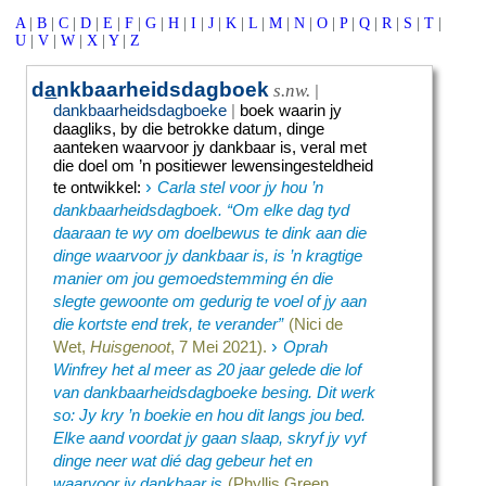
A
|
B
|
C
|
D
|
E
|
F
|
G
|
H
|
I
|
J
|
K
|
L
|
M
|
N
|
O
|
P
|
Q
|
R
|
S
|
T
|
U
|
V
|
W
|
X
|
Y
|
Z
d
a
nkbaarheidsdagboek
s.nw.
|
dankbaarheidsdagboeke
|
boek waarin jy
daagliks, by die betrokke datum, dinge
aanteken waarvoor jy dankbaar is, veral met
die doel om ’n positiewer lewensingesteldheid
›
te ontwikkel
:
Carla stel voor jy hou ’n
dankbaarheidsdagboek. “Om elke dag tyd
daaraan te wy om doelbewus te dink aan die
dinge waarvoor jy dankbaar is, is ’n kragtige
manier om jou gemoedstemming én die
slegte gewoonte om gedurig te voel of jy aan
die kortste end trek, te verander”
(Nici de
›
Wet,
Huisgenoot
, 7 Mei 2021).
Oprah
Winfrey het al meer as 20 jaar gelede die lof
van dankbaarheidsdagboeke besing. Dit werk
so: Jy kry ’n boekie en hou dit langs jou bed.
Elke aand voordat jy gaan slaap, skryf jy vyf
dinge neer wat dié dag gebeur het en
waarvoor jy dankbaar is
(Phyllis Green,