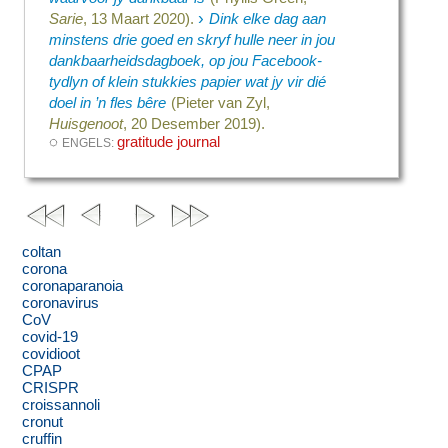
›
Sarie
, 13 Maart 2020).
Dink elke dag aan
minstens drie goed en skryf hulle neer in jou
dankbaarheidsdagboek, op jou Facebook-
tydlyn of klein stukkies papier wat jy vir dié
doel in ’n fles bêre
(Pieter van Zyl,
Huisgenoot
, 20 Desember 2019).
◌
gratitude journal
ENGELS:
coltan
corona
coronaparanoia
coronavirus
CoV
covid-19
covidioot
CPAP
CRISPR
croissannoli
cronut
cruffin