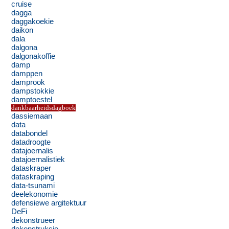
cruise
dagga
daggakoekie
daikon
dala
dalgona
dalgonakoffie
damp
damppen
damprook
dampstokkie
damptoestel
dankbaarheidsdagboek
dassiemaan
data
databondel
datadroogte
datajoernalis
datajoernalistiek
dataskraper
dataskraping
data-tsunami
deelekonomie
defensiewe argitektuur
DeFi
dekonstrueer