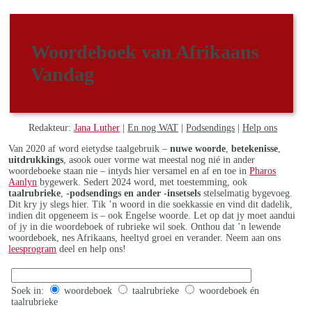
Woordeboek van Afrikaans
Vandag
Redakteur:
Jana Luther
|
En nog WAT
|
Podsendings
|
Help ons
Van 2020 af word eietydse taalgebruik –
nuwe woorde
,
betekenisse
,
uitdrukkings
, asook ouer vorme wat meestal nog nié in ander
woordeboeke staan nie – intyds hier versamel en af en toe in
Pharos
Aanlyn
bygewerk. Sedert 2024 word, met toestemming, ook
taalrubrieke
,
-podsendings en ander -insetsels
stelselmatig bygevoeg.
Dit kry jy slegs hier. Tik ’n woord in die soekkassie en vind dit dadelik,
indien dit opgeneem is – ook Engelse woorde. Let op dat jy moet aandui
of jy in die woordeboek of rubrieke wil soek. Onthou dat ’n lewende
woordeboek, nes Afrikaans, heeltyd groei en verander. Neem aan ons
leesprogram
deel en help ons!
Soek in:
woordeboek
taalrubrieke
woordeboek én
taalrubrieke