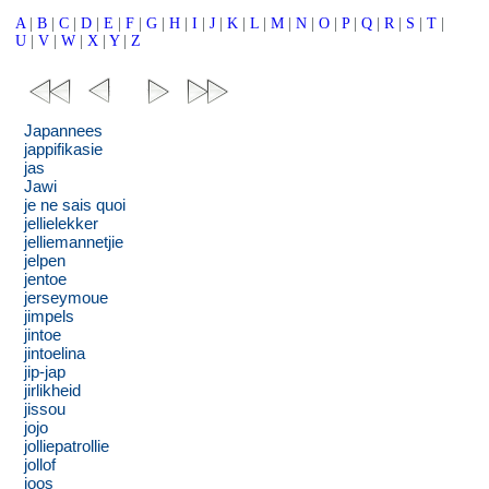
A
|
B
|
C
|
D
|
E
|
F
|
G
|
H
|
I
|
J
|
K
|
L
|
M
|
N
|
O
|
P
|
Q
|
R
|
S
|
T
|
U
|
V
|
W
|
X
|
Y
|
Z
Japannees
jappifikasie
jas
Jawi
je ne sais quoi
jellielekker
jelliemannetjie
jelpen
jentoe
jerseymoue
jimpels
jintoe
jintoelina
jip-jap
jirlikheid
jissou
jojo
jolliepatrollie
jollof
joos