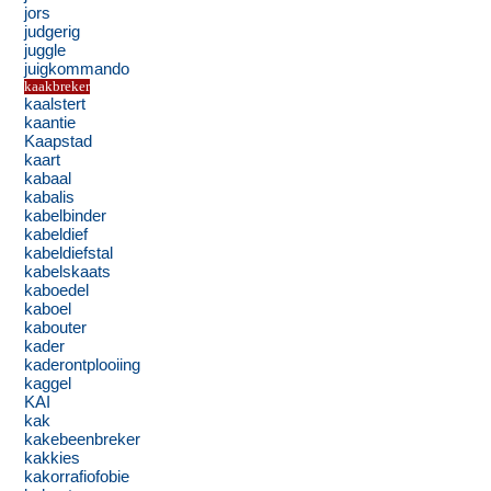
jors
judgerig
juggle
juigkommando
kaakbreker
kaalstert
kaantie
Kaapstad
kaart
kabaal
kabalis
kabelbinder
kabeldief
kabeldiefstal
kabelskaats
kaboedel
kaboel
kabouter
kader
kaderontplooiing
kaggel
KAI
kak
kakebeenbreker
kakkies
kakorrafiofobie