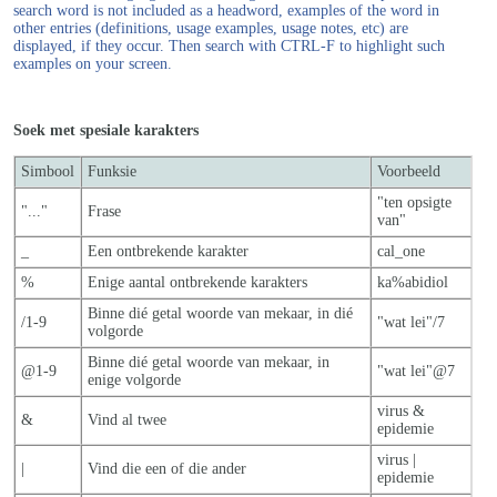
search word is not included as a headword, examples of the word in
other entries (definitions, usage examples, usage notes, etc) are
displayed, if they occur. Then search with CTRL-F to highlight such
examples on your screen.
Soek met spesiale karakters
Simbool
Funksie
Voorbeeld
"ten opsigte
"..."
Frase
van"
_
Een ontbrekende karakter
cal_one
%
Enige aantal ontbrekende karakters
ka%abidiol
Binne dié getal woorde van mekaar, in dié
/1-9
"wat lei"/7
volgorde
Binne dié getal woorde van mekaar, in
@1-9
"wat lei"@7
enige volgorde
virus &
&
Vind al twee
epidemie
virus |
|
Vind die een of die ander
epidemie