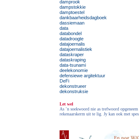
damprook
dampstokkie
damptoestel
dankbaarheidsdagboek
dassiemaan
data
databondel
datadroogte
datajoernalis
datajoernalistiek
dataskraper
dataskraping
data-tsunami
deelekonomie
defensiewe argitektuur
DeFi
dekonstrueer
dekonstruksie
Let wel
As ’n soekwoord nie as trefwoord opgeneem i
rekenaarskerm uit te lig. Jy kan ook met spes