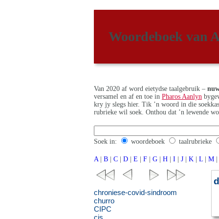
Woordeboek van A
Van 2020 af word eietydse taalgebruik –
nuw
versamel en af en toe in
Pharos Aanlyn
bygew
kry jy slegs hier. Tik ’n woord in die soekk
rubrieke wil soek. Onthou dat ’n lewende wo
Soek in:
woordeboek
taalrubrieke
A
|
B
|
C
|
D
|
E
|
F
|
G
|
H
|
I
|
J
|
K
|
L
|
M
|
chroniese-covid-sindroom
churro
CIPC
cis