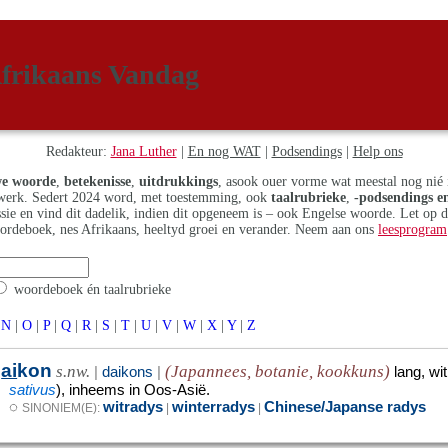
frikaans Vandag
Redakteur:
Jana Luther
|
En nog WAT
|
Podsendings
|
Help ons
e woorde
,
betekenisse
,
uitdrukkings
, asook ouer vorme wat meestal nog nié 
erk. Sedert 2024 word, met toestemming, ook
taalrubrieke
,
-podsendings en
assie en vind dit dadelik, indien dit opgeneem is – ook Engelse woorde. Let op 
ordeboek, nes Afrikaans, heeltyd groei en verander. Neem aan ons
leesprogram
woordeboek én taalrubrieke
N
|
O
|
P
|
Q
|
R
|
S
|
T
|
U
|
V
|
W
|
X
|
Y
|
Z
d
ai
kon
s.nw.
(Japannees, botanie, kookkuns)
|
daikons
|
lang, w
sativus
), inheems in Oos-Asië.
◌
witradys
winterradys
Chinese/Japanse radys
SINONIEM(E):
|
|