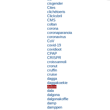
cisgender
Cites
clichétoeris
Clicksbril
CMS
coltan
corona
coronaparanoia
coronavirus
CoV
covid-19
covidioot
CPAP
CRISPR
croissannoli
cronut
cruffin
cruise
dagga
daggakoekie
daikon
dala
dalgona
dalgonakoffie
damp
damppen