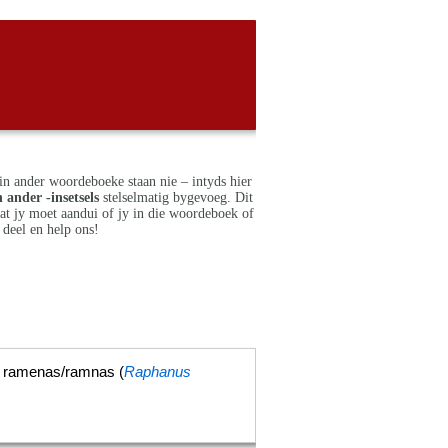
in ander woordeboeke staan nie – intyds hier
 ander -insetsels
stelselmatig bygevoeg. Dit
dat jy moet aandui of jy in die woordeboek of
deel en help ons!
it ramenas/ramnas (
Raphanus