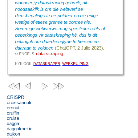
wanneer jy dataskraping gebruik, dit
noodsaaklik is om die webwerf se
diensbepalings te respekteer en nie enige
wettige of etiese grense te oortree nie.
Sommige webwerwe mag spesifieke reëls of
beperkings vir dataskraping hê, dus is dit
belangrik om daardie riglyne te hersien en
daaraan te voldoen
(ChatGPT, 2 Julie 2023).
◌
data scraping
ENGELS:
KYK OOK:
DATASKRAPER
,
WEBKRUIPING
CRISPR
croissannoli
cronut
cruffin
cruise
dagga
daggakoekie
daikon