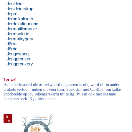
denkleier
denkleierskap
depro
deradikaliseer
derdekultuurkind
dermatillomanie
dermsakkie
dermuitrygery
dêrra
dêrrie
deugdwang
deugpronker
deugpronkery
Let wel
As ’n soekwoord nie as trefwoord opgeneem is nie, word dit in ander
artikels vertoon, indien dit voorkom. Soek dan met CTRL-F om sulke
voorbeelde op jou rekenaarskerm uit te lig. Jy kan ook met spesiale
karakters soek. Kyk hier onder.