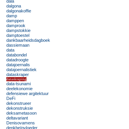
dala
dalgona
dalgonakoffie
damp
damppen
damprook
dampstokkie
damptoestel
dankbaarheidsdagboek
dassiemaan
data
databondel
datadroogte
datajoernalis
datajoernalistiek
dataskraper
dataskraping
data-tsunami
deelekonomie
defensiewe argitektuur
DeFi
dekonstrueer
dekonstruksie
deksametasoon
deltavariant
Denisovamens
denkbeïnvloeder