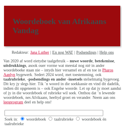
Woordeboek van Afrikaans
Vandag
Redakteur:
Jana Luther
|
En nog WAT
|
Podsendings
|
Help ons
Van 2020 af word eietydse taalgebruik –
nuwe woorde
,
betekenisse
,
uitdrukkings
, asook ouer vorme wat meestal nog nié in ander
woordeboeke staan nie – intyds hier versamel en af en toe in
Pharos
Aanlyn
bygewerk. Sedert 2024 word, met toestemming, ook
taalrubrieke
,
-podsendings en ander -insetsels
stelselmatig bygevoeg.
Dit kry jy slegs hier. Tik ’n woord in die soekkassie en vind dit dadelik,
indien dit opgeneem is – ook Engelse woorde. Let op dat jy moet aandui
of jy in die woordeboek of rubrieke wil soek. Onthou dat ’n lewende
woordeboek, nes Afrikaans, heeltyd groei en verander. Neem aan ons
leesprogram
deel en help ons!
Soek in:
woordeboek
taalrubrieke
woordeboek én
taalrubrieke