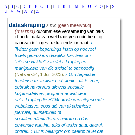
A
|
B
|
C
|
D
|
E
|
F
|
G
|
H
|
I
|
J
|
K
|
L
|
M
|
N
|
O
|
P
|
Q
|
R
|
S
|
T
|
U
|
V
|
W
|
X
|
Y
|
Z
d
a
taskraping
s.nw.
[geen meervoud]
(internet)
outomatiese versameling van teks
of ander data van webbladsye en die berging
›
daarvan in ’n gestruktureerde formaat
:
Twitter gaan beperkings instel op hoeveel
twiets gebruikers daagliks kan lees om
“uiterse vlakke” van dataskraping en
manipulasie van die stelsel te ontmoedig
›
(Netwerk24, 1 Jul. 2023).
Om bepaalde
tendense te analiseer, of studies uit te voer,
gebruik navorsers dikwels spesiale
hulpmiddels en programme wat deur
dataskraping die HTML-kode van uitgesoekte
webbladsye, soos dié van akademiese
joernale, nuusartikels of
sosialemediaplatforms bekom en dan
gewenste inligting, teks of ander data, daaruit
›
onttrek.
Dit is belangrik om daarop te let dat