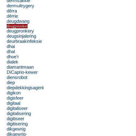
dermsakkie
dermuitrygery
dêrra
dêrrie
deugdwang
deugpronker
deugpronkery
deugsinjalering
deurbraakinfeksie
dhai
dhal
dhoe’r
dialek
diamantmaan
DiCaprio-kewer
diensrobot
diep
diepdekkingsagent
digikon
digisfeer
digitaal
digitaliseer
digitalisering
digitiseer
digitisering
dikgewrig
dikgewrig-