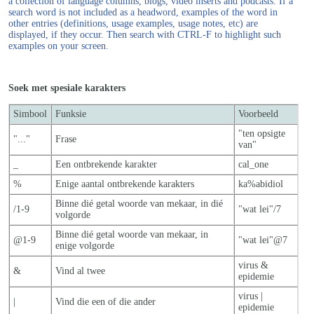
a collection of language columns, blogs, video inserts and podcasts. If a
search word is not included as a headword, examples of the word in
other entries (definitions, usage examples, usage notes, etc) are
displayed, if they occur. Then search with CTRL-F to highlight such
examples on your screen.
Soek met spesiale karakters
Simbool
Funksie
Voorbeeld
"ten opsigte
"..."
Frase
van"
_
Een ontbrekende karakter
cal_one
%
Enige aantal ontbrekende karakters
ka%abidiol
Binne dié getal woorde van mekaar, in dié
/1-9
"wat lei"/7
volgorde
Binne dié getal woorde van mekaar, in
@1-9
"wat lei"@7
enige volgorde
virus &
&
Vind al twee
epidemie
virus |
|
Vind die een of die ander
epidemie