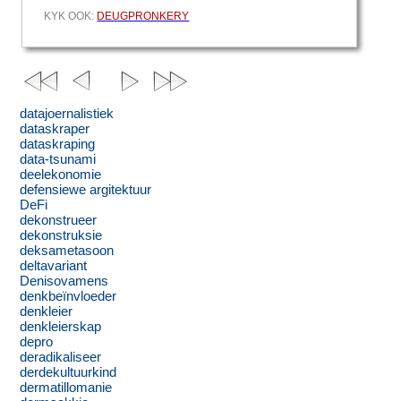
KYK OOK:
DEUGPRONKERY
datajoernalistiek
dataskraper
dataskraping
data-tsunami
deelekonomie
defensiewe argitektuur
DeFi
dekonstrueer
dekonstruksie
deksametasoon
deltavariant
Denisovamens
denkbeïnvloeder
denkleier
denkleierskap
depro
deradikaliseer
derdekultuurkind
dermatillomanie