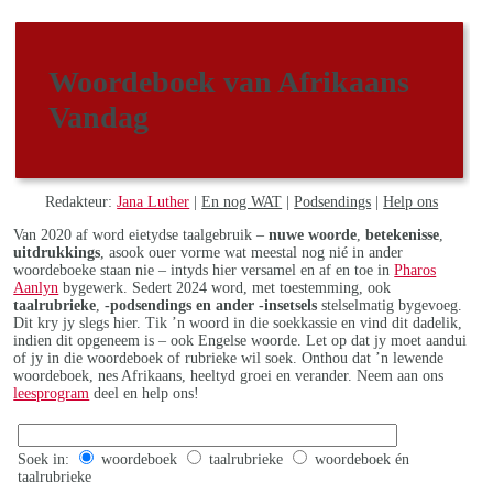
Woordeboek van Afrikaans
Vandag
Redakteur:
Jana Luther
|
En nog WAT
|
Podsendings
|
Help ons
Van 2020 af word eietydse taalgebruik –
nuwe woorde
,
betekenisse
,
uitdrukkings
, asook ouer vorme wat meestal nog nié in ander
woordeboeke staan nie – intyds hier versamel en af en toe in
Pharos
Aanlyn
bygewerk. Sedert 2024 word, met toestemming, ook
taalrubrieke
,
-podsendings en ander -insetsels
stelselmatig bygevoeg.
Dit kry jy slegs hier. Tik ’n woord in die soekkassie en vind dit dadelik,
indien dit opgeneem is – ook Engelse woorde. Let op dat jy moet aandui
of jy in die woordeboek of rubrieke wil soek. Onthou dat ’n lewende
woordeboek, nes Afrikaans, heeltyd groei en verander. Neem aan ons
leesprogram
deel en help ons!
Soek in:
woordeboek
taalrubrieke
woordeboek én
taalrubrieke