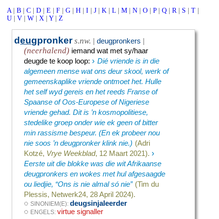
A
|
B
|
C
|
D
|
E
|
F
|
G
|
H
|
I
|
J
|
K
|
L
|
M
|
N
|
O
|
P
|
Q
|
R
|
S
|
T
|
U
|
V
|
W
|
X
|
Y
|
Z
d
eu
gpronker
s.nw.
|
deugpronkers
|
(neerhalend)
iemand wat met sy/haar
›
deugde te koop loop
:
Dié vriende is in die
algemeen mense wat ons deur skool, werk of
gemeenskaplike vriende ontmoet het. Hulle
het self wyd gereis en het reeds Franse of
Spaanse of Oos-Europese of Nigeriese
vriende gehad. Dit is ’n kosmopolitiese,
stedelike groep onder wie ek geen of bitter
min rassisme bespeur. (En ek probeer nou
nie soos ’n deugpronker klink nie.)
(Adri
›
Kotzé,
Vrye Weekblad
, 12 Maart 2021).
Eerste uit die blokke was die wit Afrikaanse
deugpronkers en wokes met hul afgesaagde
ou liedjie, “Ons is nie almal só nie”
(Tim du
Plessis, Netwerk24, 28 April 2024).
◌
deugsinjaleerder
SINONIEM(E):
◌
virtue signaller
ENGELS: