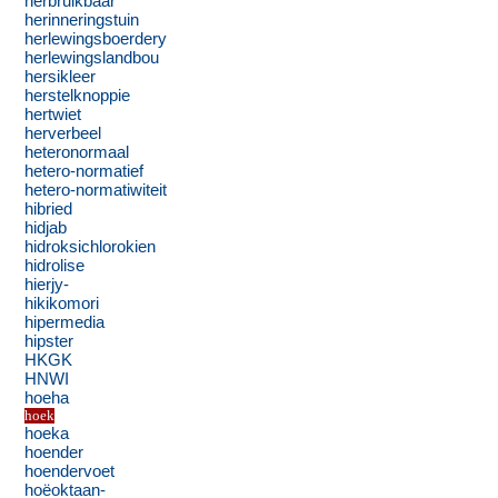
herbruikbaar
herinneringstuin
herlewingsboerdery
herlewingslandbou
hersikleer
herstelknoppie
hertwiet
herverbeel
heteronormaal
hetero-normatief
hetero-normatiwiteit
hibried
hidjab
hidroksichlorokien
hidrolise
hierjy-
hikikomori
hipermedia
hipster
HKGK
HNWI
hoeha
hoek
hoeka
hoender
hoendervoet
hoëoktaan-