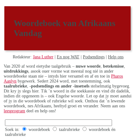
Woordeboek van Afrikaans
Vandag
Redakteur:
Jana Luther
|
En nog WAT
|
Podsendings
|
Help ons
Van 2020 af word eietydse taalgebruik –
nuwe woorde
,
betekenisse
,
uitdrukkings
, asook ouer vorme wat meestal nog nié in ander
woordeboeke staan nie – intyds hier versamel en af en toe in
Pharos
Aanlyn
bygewerk. Sedert 2024 word, met toestemming, ook
taalrubrieke
,
-podsendings en ander -insetsels
stelselmatig bygevoeg.
Dit kry jy slegs hier. Tik ’n woord in die soekkassie en vind dit dadelik,
indien dit opgeneem is – ook Engelse woorde. Let op dat jy moet aandui
of jy in die woordeboek of rubrieke wil soek. Onthou dat ’n lewende
woordeboek, nes Afrikaans, heeltyd groei en verander. Neem aan ons
leesprogram
deel en help ons!
Soek in:
woordeboek
taalrubrieke
woordeboek én
taalrubrieke