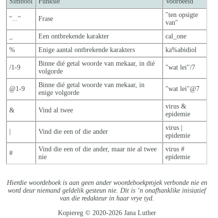
Simbool
Funksie
Voorbeeld
"ten opsigte
"..."
Frase
van"
_
Een ontbrekende karakter
cal_one
%
Enige aantal ontbrekende karakters
ka%abidiol
Binne dié getal woorde van mekaar, in dié
/1-9
"wat lei"/7
volgorde
Binne dié getal woorde van mekaar, in
@1-9
"wat lei"@7
enige volgorde
virus &
&
Vind al twee
epidemie
virus |
|
Vind die een of die ander
epidemie
Vind die een of die ander, maar nie al twe
e
virus #
#
nie
epidemie
Hierdie woordeboek is aan geen ander woordeboekprojek verbonde nie en
word deur niemand geldelik gesteun nie. Dit is ’n onafhanklike inisiatief
van die redakteur in haar vrye tyd.
Kopiereg © 2020-2026 Jana Luther