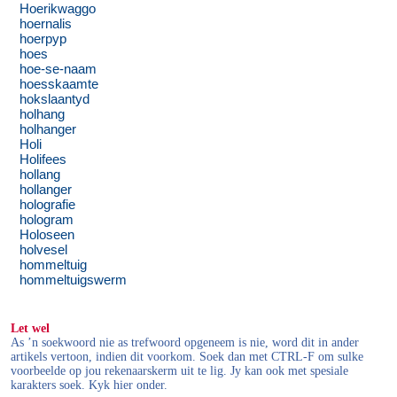
Hoerikwaggo
hoernalis
hoerpyp
hoes
hoe-se-naam
hoesskaamte
hokslaantyd
holhang
holhanger
Holi
Holifees
hollang
hollanger
holografie
hologram
Holoseen
holvesel
hommeltuig
hommeltuigswerm
Let wel
As ’n soekwoord nie as trefwoord opgeneem is nie, word dit in ander
artikels vertoon, indien dit voorkom. Soek dan met CTRL-F om sulke
voorbeelde op jou rekenaarskerm uit te lig. Jy kan ook met spesiale
karakters soek. Kyk hier onder.