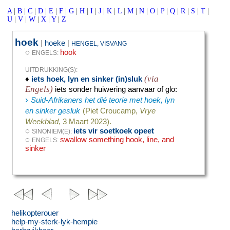
A
|
B
|
C
|
D
|
E
|
F
|
G
|
H
|
I
|
J
|
K
|
L
|
M
|
N
|
O
|
P
|
Q
|
R
|
S
|
T
|
U
|
V
|
W
|
X
|
Y
|
Z
hoek
|
hoeke
|
HENGEL, VISVANG
◌
hook
ENGELS:
UITDRUKKING(S):
(via
♦
iets hoek, lyn en sinker (in)sluk
Engels)
iets sonder huiwering aanvaar of glo
:
›
Suid-Afrikaners het dié teorie met hoek, lyn
en sinker gesluk
(Piet Croucamp,
Vrye
Weekblad
, 3 Maart 2023).
◌
iets vir soetkoek opeet
SINONIEM(E):
◌
swallow something hook, line, and
ENGELS:
sinker
helikopterouer
help-my-sterk-lyk-hempie