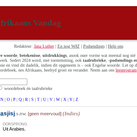
frikaans Vandag
Redakteur:
Jana Luther
|
En nog WAT
|
Podsendings
|
Help ons
e woorde
,
betekenisse
,
uitdrukkings
, asook ouer vorme wat meestal nog nié 
erk. Sedert 2024 word, met toestemming, ook
taalrubrieke
,
-podsendings en
assie en vind dit dadelik, indien dit opgeneem is – ook Engelse woorde. Let op 
ordeboek, nes Afrikaans, heeltyd groei en verander. Neem aan ons
leesprogram
woordeboek én taalrubrieke
N
|
O
|
P
|
Q
|
R
|
S
|
T
|
U
|
V
|
W
|
X
|
Y
|
Z
h
a
sjisj
s.nw.
(Indies)
[geen meervoud]
OORSPRONG:
Uit Arabies.