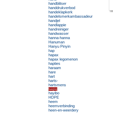
handblitser
handdrukverbod
handeklapkerk
handelsmerkambassadeur
handjel
handlappie
handreiniger
handwasser
hanna-hanna
Hanuman
Hanyu Pinyin
hap
hapax
hapax legomenon
hapties
haraam
hare
hart
harts-
hartsmens
hasjisj
hayibo
HDPE
heem
heemverbinding
heen-en-weerdery