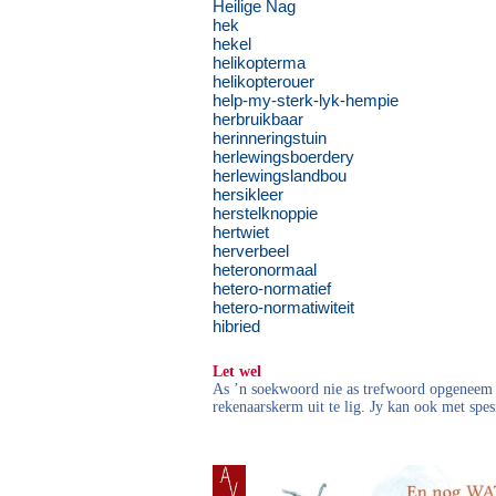
Heilige Nag
hek
hekel
helikopterma
helikopterouer
help-my-sterk-lyk-hempie
herbruikbaar
herinneringstuin
herlewingsboerdery
herlewingslandbou
hersikleer
herstelknoppie
hertwiet
herverbeel
heteronormaal
hetero-normatief
hetero-normatiwiteit
hibried
Let wel
As ’n soekwoord nie as trefwoord opgeneem i
rekenaarskerm uit te lig. Jy kan ook met spes