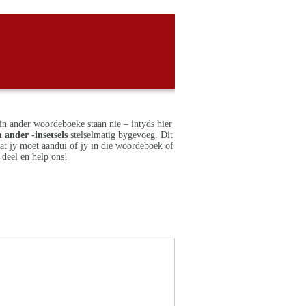
in ander woordeboeke staan nie – intyds hier
 ander -insetsels
stelselmatig bygevoeg. Dit
dat jy moet aandui of jy in die woordeboek of
deel en help ons!