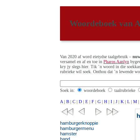
Woordeboek van A
Van 2020 af word eietydse taalgebruik –
nuw
versamel en af en toe in
Pharos Aanlyn
bygew
kry jy slegs hier. Tik ’n woord in die soekk
rubrieke wil soek. Onthou dat ’n lewende wo
Soek in:
woordeboek
taalrubrieke
A
|
B
|
C
|
D
|
E
|
F
|
G
|
H
|
I
|
J
|
K
|
L
|
M
|
hamburgerknoppie
hamburgermenu
hamster
hand