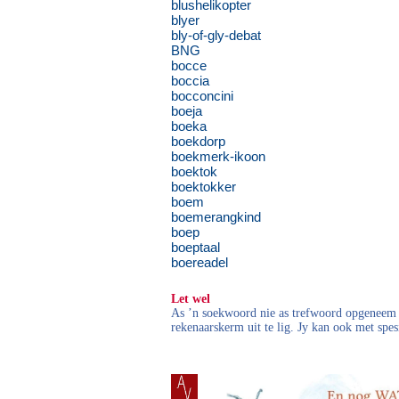
blushelikopter
blyer
bly-of-gly-debat
BNG
bocce
boccia
bocconcini
boeja
boeka
boekdorp
boekmerk-ikoon
boektok
boektokker
boem
boemerangkind
boep
boeptaal
boereadel
Let wel
As ’n soekwoord nie as trefwoord opgeneem i
rekenaarskerm uit te lig. Jy kan ook met spes