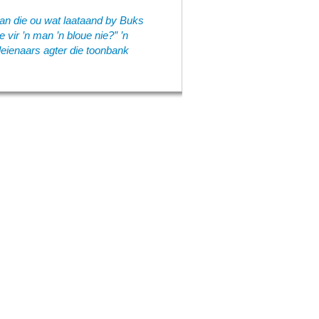
van die ou wat laataand by Buks
e vir ’n man ’n bloue nie?” ’n
leienaars agter die toonbank