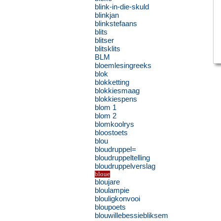
blink-in-die-skuld
blinkjan
blinkstefaans
blits
blitser
blitsklits
BLM
bloemlesingreeks
blok
blokketting
blokkiesmaag
blokkiespens
blom 1
blom 2
blomkoolrys
bloostoets
blou
bloudruppel=
bloudruppeltelling
bloudruppelverslag
bloue
bloujare
bloulampie
blouligkonvooi
bloupoets
blouwillebessiebliksem