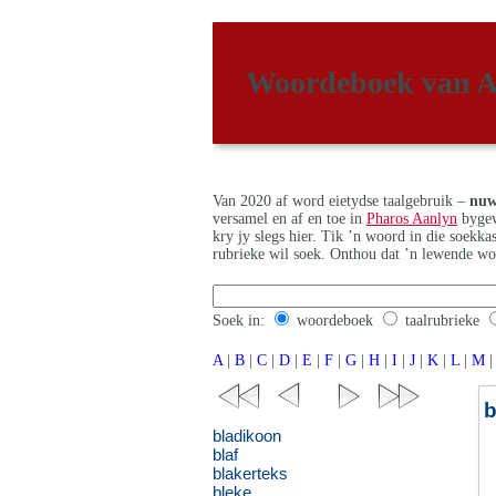
Woordeboek van A
Van 2020 af word eietydse taalgebruik –
nuw
versamel en af en toe in
Pharos Aanlyn
bygew
kry jy slegs hier. Tik ’n woord in die soekk
rubrieke wil soek. Onthou dat ’n lewende wo
Soek in:
woordeboek
taalrubrieke
A
|
B
|
C
|
D
|
E
|
F
|
G
|
H
|
I
|
J
|
K
|
L
|
M
|
b
bladikoon
blaf
blakerteks
bleke