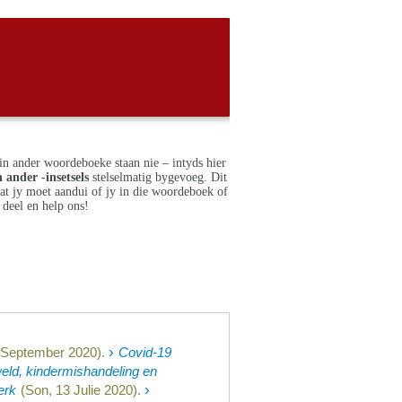
in ander woordeboeke staan nie – intyds hier
 ander -insetsels
stelselmatig bygevoeg. Dit
dat jy moet aandui of jy in die woordeboek of
deel en help ons!
›
 September 2020).
Covid-19
weld, kindermishandeling en
›
erk
(Son, 13 Julie 2020).