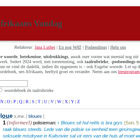
frikaans Vandag
Redakteur:
Jana Luther
|
En nog WAT
|
Podsendings
|
Help ons
e woorde
,
betekenisse
,
uitdrukkings
, asook ouer vorme wat meestal nog nié 
erk. Sedert 2024 word, met toestemming, ook
taalrubrieke
,
-podsendings en
assie en vind dit dadelik, indien dit opgeneem is – ook Engelse woorde. Let op 
ordeboek, nes Afrikaans, heeltyd groei en verander. Neem aan ons
leesprogram
woordeboek én taalrubrieke
N
|
O
|
P
|
Q
|
R
|
S
|
T
|
U
|
V
|
W
|
X
|
Y
|
Z
l
ou
e
s.nw.
|
bloues
|
1
›
(informeel)
polisieman
:
Bloues sê hul reëls is bra grys
(Son, 5
raak bloues steeds. Lede van die polisie se eenheid teen gesinsge
seksuele misdrywe in Kuilsrivier sal vir eers van die huis af moet w