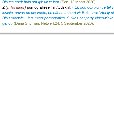
Bloues soek hulp om lyk uit te ken
(Son, 13 Maart 2020).
2
›
(informeel)
pornografiese film/tydskrif
:
Ek sou ook kon vertel 
insluip, onvas op die voete, en effens te hard vir Buks vra: “Het jy ni
Blou moewie – iets meer pornografies. Sulkes het party videowinke
gehou
(Dana Snyman, Netwerk24, 5 September 2020).