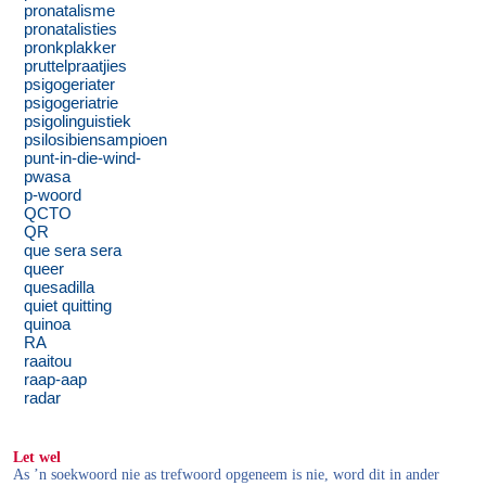
pronatalisme
pronatalisties
pronkplakker
pruttelpraatjies
psigogeriater
psigogeriatrie
psigolinguistiek
psilosibiensampioen
punt-in-die-wind-
pwasa
p-woord
QCTO
QR
que sera sera
queer
quesadilla
quiet quitting
quinoa
RA
raaitou
raap-aap
radar
Let wel
As ’n soekwoord nie as trefwoord opgeneem is nie, word dit in ander