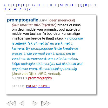
A
|
B
|
C
|
D
|
E
|
F
|
G
|
H
|
I
|
J
|
K
|
L
|
M
|
N
|
O
|
P
|
Q
|
R
|
S
|
T
|
U
|
V
|
W
|
X
|
Y
|
Z
promptograf
ie
s.nw.
[geen meervoud]
(kunsmatige intelligensie)
proses of kuns
om deur middel van prompts, opdragte deur
middel van taal aan ’n bot, deur kunsmatige
›
intelligensie beelde te (laat) skep
:
Fotografie
is letterlik “skryf met lig” en werk met ’n
kamera. By promptografie lê die kreatiewe
proses in die vermoë van ’n mens om te
versin en te verwoord; om so te formuleer,
talige opdragte só te verfyn, dat die beeid wat
opgetower word, die verbeelding bevredig
(José van Dijck,
NRC
, vertaal).
◌
promptography
ENGELS:
KYK OOK:
PROMP
,
PROMPT