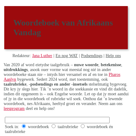
Woordeboek van Afrikaans
Vandag
Redakteur:
Jana Luther
|
En nog WAT
|
Podsendings
|
Help ons
Van 2020 af word eietydse taalgebruik –
nuwe woorde
,
betekenisse
,
uitdrukkings
, asook ouer vorme wat meestal nog nié in ander
woordeboeke staan nie – intyds hier versamel en af en toe in
Pharos
Aanlyn
bygewerk. Sedert 2024 word, met toestemming, ook
taalrubrieke
,
-podsendings en ander -insetsels
stelselmatig bygevoeg.
Dit kry jy slegs hier. Tik ’n woord in die soekkassie en vind dit dadelik,
indien dit opgeneem is – ook Engelse woorde. Let op dat jy moet aandui
of jy in die woordeboek of rubrieke wil soek. Onthou dat ’n lewende
woordeboek, nes Afrikaans, heeltyd groei en verander. Neem aan ons
leesprogram
deel en help ons!
Soek in:
woordeboek
taalrubrieke
woordeboek én
taalrubrieke