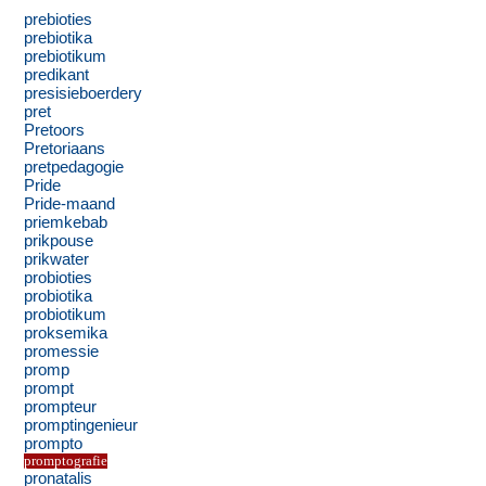
prebioties
prebiotika
prebiotikum
predikant
presisieboerdery
pret
Pretoors
Pretoriaans
pretpedagogie
Pride
Pride-maand
priemkebab
prikpouse
prikwater
probioties
probiotika
probiotikum
proksemika
promessie
promp
prompt
prompteur
promptingenieur
prompto
promptografie
pronatalis