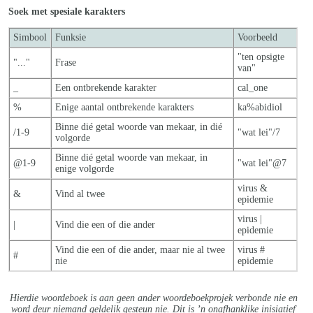
Soek met spesiale karakters
Simbool
Funksie
Voorbeeld
"ten opsigte
"..."
Frase
van"
_
Een ontbrekende karakter
cal_one
%
Enige aantal ontbrekende karakters
ka%abidiol
Binne dié getal woorde van mekaar, in dié
/1-9
"wat lei"/7
volgorde
Binne dié getal woorde van mekaar, in
@1-9
"wat lei"@7
enige volgorde
virus &
&
Vind al twee
epidemie
virus |
|
Vind die een of die ander
epidemie
Vind die een of die ander, maar nie al twe
e
virus #
#
nie
epidemie
Hierdie woordeboek is aan geen ander woordeboekprojek verbonde nie en
word deur niemand geldelik gesteun nie. Dit is ’n onafhanklike inisiatief