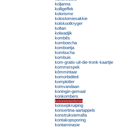
koljanna
kolligeffek
kolorisme
kolostomiesakkie
kolskootkryger
koltan
kolwadjik
kombês
komboecha
komboetja
kombucha
kombuis
kom-gratis-uit-die-tronk-kaartjie
kommerspek
kômmintaar
komorbiditeit
komplotter
komvandaan
koningin-gemaal
konkombers
konsentrasiekrisis
konsepkruiping
konsertina-aartappels
konstruksiemafia
kontakopsporing
kontaminasie