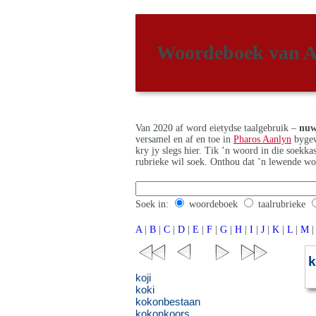
Woordeboek van A
Van 2020 af word eietydse taalgebruik –
nuw
versamel en af en toe in
Pharos Aanlyn
bygew
kry jy slegs hier. Tik ’n woord in die soekk
rubrieke wil soek. Onthou dat ’n lewende wo
Soek in:
woordeboek
taalrubrieke
A
|
B
|
C
|
D
|
E
|
F
|
G
|
H
|
I
|
J
|
K
|
L
|
M
|
k
koji
koki
kokonbestaan
kokonkoors