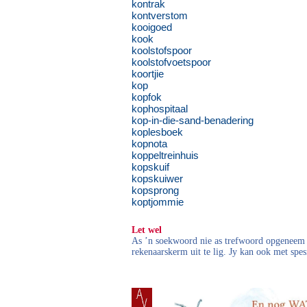
kontrak
kontverstom
kooigoed
kook
koolstofspoor
koolstofvoetspoor
koortjie
kop
kopfok
kophospitaal
kop-in-die-sand-benadering
koplesboek
kopnota
koppeltreinhuis
kopskuif
kopskuiwer
kopsprong
koptjommie
Let wel
As ’n soekwoord nie as trefwoord opgeneem i
rekenaarskerm uit te lig. Jy kan ook met spes