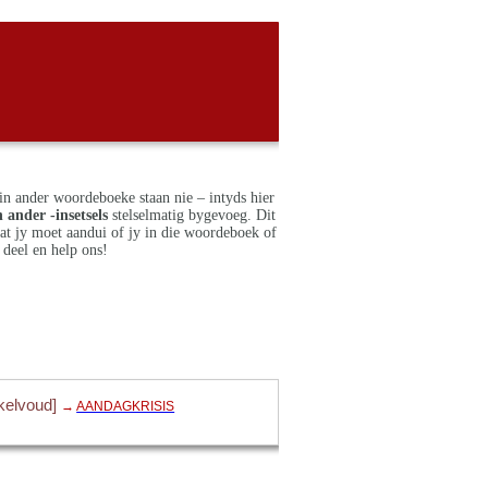
in ander woordeboeke staan nie – intyds hier
 ander -insetsels
stelselmatig bygevoeg. Dit
dat jy moet aandui of jy in die woordeboek of
deel en help ons!
kelvoud]
→
AANDAGKRISIS