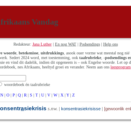
frikaans Vandag
Redakteur:
Jana Luther
|
En nog WAT
|
Podsendings
|
Help ons
e woorde
,
betekenisse
,
uitdrukkings
, asook ouer vorme wat meestal nog nié 
erk. Sedert 2024 word, met toestemming, ook
taalrubrieke
,
-podsendings en
assie en vind dit dadelik, indien dit opgeneem is – ook Engelse woorde. Let op 
ordeboek, nes Afrikaans, heeltyd groei en verander. Neem aan ons
leesprogram
woordeboek én taalrubrieke
N
|
O
|
P
|
Q
|
R
|
S
|
T
|
U
|
V
|
W
|
X
|
Y
|
Z
onsentr
a
siekrisis
s.nw.
|
konsentrasiekrisisse
|
[gewoonlik en