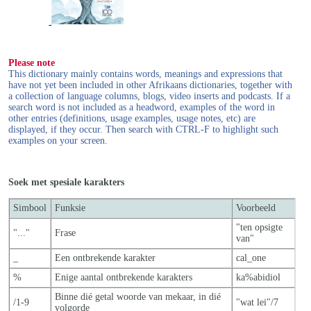
Please note
This dictionary mainly contains words, meanings and expressions that
have not yet been included in other Afrikaans dictionaries, together with
a collection of language columns, blogs, video inserts and podcasts. If a
search word is not included as a headword, examples of the word in
other entries (definitions, usage examples, usage notes, etc) are
displayed, if they occur. Then search with CTRL-F to highlight such
examples on your screen.
Soek met spesiale karakters
Simbool
Funksie
Voorbeeld
"ten opsigte
"..."
Frase
van"
_
Een ontbrekende karakter
cal_one
%
Enige aantal ontbrekende karakters
ka%abidiol
Binne dié getal woorde van mekaar, in dié
/1-9
"wat lei"/7
volgorde