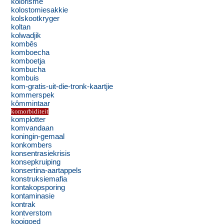
kolorisme
kolostomiesakkie
kolskootkryger
koltan
kolwadjik
kombês
komboecha
komboetja
kombucha
kombuis
kom-gratis-uit-die-tronk-kaartjie
kommerspek
kômmintaar
komorbiditeit
komplotter
komvandaan
koningin-gemaal
konkombers
konsentrasiekrisis
konsepkruiping
konsertina-aartappels
konstruksiemafia
kontakopsporing
kontaminasie
kontrak
kontverstom
kooigoed