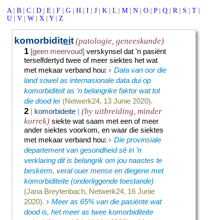
A
|
B
|
C
|
D
|
E
|
F
|
G
|
H
|
I
|
J
|
K
|
L
|
M
|
N
|
O
|
P
|
Q
|
R
|
S
|
T
|
U
|
V
|
W
|
X
|
Y
|
Z
komorbidit
ei
t
(patologie, geneeskunde)
1
[geen meervoud]
verskynsel dat 'n pasiënt
terselfdertyd twee of meer siektes het wat
›
met mekaar verband hou
:
Data van oor die
land sowel as internasionale data dui op
komorbiditeit as ’n belangrike faktor wat tot
die dood lei
(Netwerk24, 13 Junie 2020).
2
(by uitbreiding, minder
|
komorbideite
|
korrek)
siekte wat saam met een of meer
ander siektes voorkom, en waar die siektes
›
met mekaar verband hou
:
Die provinsiale
departement van gesondheid sê in ’n
verklaring dit is belangrik om jou naastes te
beskerm, veral ouer mense en diegene met
komorbiditeite (onderliggende toestande)
(Jana Breytenbach, Netwerk24, 16 Junie
›
2020).
Meer as 65% van die pasiënte wat
dood is, het meer as twee komorbiditeite