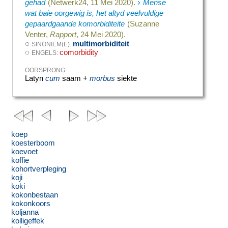
›
gehad
(Netwerk24, 11 Mei 2020).
Mense
wat baie oorgewig is, het altyd veelvuldige
gepaardgaande komorbiditeite
(Suzanne
Venter,
Rapport
, 24 Mei 2020).
◌
multimorbiditeit
SINONIEM(E):
◌
comorbidity
ENGELS:
OORSPRONG:
Latyn
cum
saam +
morbus
siekte
koep
koesterboom
koevoet
koffie
kohortverpleging
koji
koki
kokonbestaan
kokonkoors
koljanna
kolligeffek