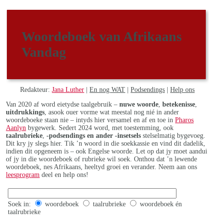
Woordeboek van Afrikaans
Vandag
Redakteur:
Jana Luther
|
En nog WAT
|
Podsendings
|
Help ons
Van 2020 af word eietydse taalgebruik –
nuwe woorde
,
betekenisse
,
uitdrukkings
, asook ouer vorme wat meestal nog nié in ander
woordeboeke staan nie – intyds hier versamel en af en toe in
Pharos
Aanlyn
bygewerk. Sedert 2024 word, met toestemming, ook
taalrubrieke
,
-podsendings en ander -insetsels
stelselmatig bygevoeg.
Dit kry jy slegs hier. Tik ’n woord in die soekkassie en vind dit dadelik,
indien dit opgeneem is – ook Engelse woorde. Let op dat jy moet aandui
of jy in die woordeboek of rubrieke wil soek. Onthou dat ’n lewende
woordeboek, nes Afrikaans, heeltyd groei en verander. Neem aan ons
leesprogram
deel en help ons!
Soek in:
woordeboek
taalrubrieke
woordeboek én
taalrubrieke