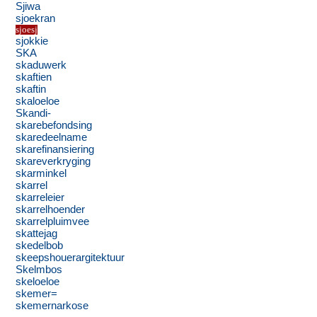
Sjiwa
sjoekran
sjoesj
sjokkie
SKA
skaduwerk
skaftien
skaftin
skaloeloe
Skandi-
skarebefondsing
skaredeelname
skarefinansiering
skareverkryging
skarminkel
skarrel
skarreleier
skarrelhoender
skarrelpluimvee
skattejag
skedelbob
skeepshouerargitektuur
Skelmbos
skeloeloe
skemer=
skemernarkose