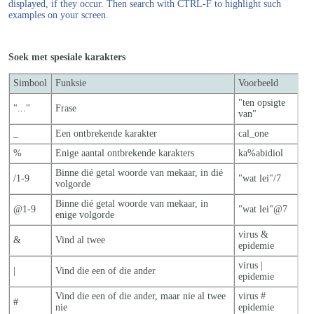
displayed, if they occur. Then search with CTRL-F to highlight such
examples on your screen.
Soek met spesiale karakters
Simbool
Funksie
Voorbeeld
"ten opsigte
"..."
Frase
van"
_
Een ontbrekende karakter
cal_one
%
Enige aantal ontbrekende karakters
ka%abidiol
Binne dié getal woorde van mekaar, in dié
/1-9
"wat lei"/7
volgorde
Binne dié getal woorde van mekaar, in
@1-9
"wat lei"@7
enige volgorde
virus &
&
Vind al twee
epidemie
virus |
|
Vind die een of die ander
epidemie
Vind die een of die ander, maar nie al twe
e
virus #
#
nie
epidemie