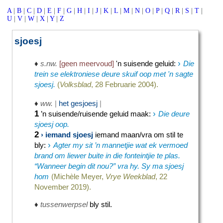
A
|
B
|
C
|
D
|
E
|
F
|
G
|
H
|
I
|
J
|
K
|
L
|
M
|
N
|
O
|
P
|
Q
|
R
|
S
|
T
|
U
|
V
|
W
|
X
|
Y
|
Z
sjoesj
›
♦
s.nw.
[geen meervoud]
'n suisende geluid
:
Die
trein se elektroniese deure skuif oop met 'n sagte
sjoesj.
(
Volksblad
, 28 Februarie 2004).
♦
ww.
|
het gesjoesj
|
1
›
’n suisende/ruisende geluid maak
:
Die deure
sjoesj oop.
2
› iemand sjoesj
iemand maan/vra om stil te
›
bly
:
Agter my sit ’n mannetjie wat ek vermoed
brand om liewer buite in die fonteintjie te plas.
“Wanneer begin dit nou?” vra hy. Sy ma sjoesj
hom
(Michèle Meyer,
Vrye Weekblad
, 22
November 2019).
♦
tussenwerpsel
bly stil.