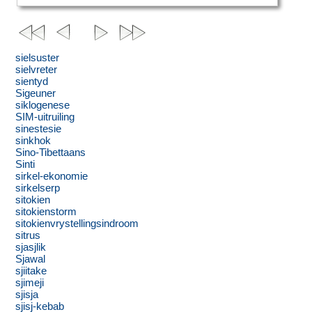
sielsuster
sielvreter
sientyd
Sigeuner
siklogenese
SIM-uitruiling
sinestesie
sinkhok
Sino-Tibettaans
Sinti
sirkel-ekonomie
sirkelserp
sitokien
sitokienstorm
sitokienvrystellingsindroom
sitrus
sjasjlik
Sjawal
sjiitake
sjimeji
sjisja
sjisj-kebab