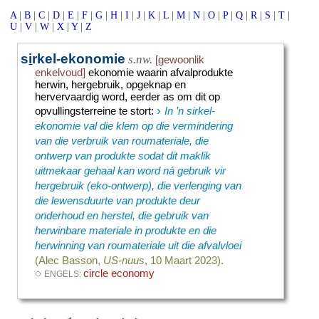
A
|
B
|
C
|
D
|
E
|
F
|
G
|
H
|
I
|
J
|
K
|
L
|
M
|
N
|
O
|
P
|
Q
|
R
|
S
|
T
|
U
|
V
|
W
|
X
|
Y
|
Z
s
i
rkel-ekonomie
s.nw.
[gewoonlik
enkelvoud]
ekonomie waarin afvalprodukte
herwin, hergebruik, opgeknap en
hervervaardig word, eerder as om dit op
›
opvullingsterreine te stort
:
In ’n sirkel-
ekonomie val die klem op die vermindering
van die verbruik van roumateriale, die
ontwerp van produkte sodat dit maklik
uitmekaar gehaal kan word ná gebruik vir
hergebruik (eko-ontwerp), die verlenging van
die lewensduurte van produkte deur
onderhoud en herstel, die gebruik van
herwinbare materiale in produkte en die
herwinning van roumateriale uit die afvalvloei
(Alec Basson,
US-nuus
, 10 Maart 2023).
◌
circle economy
ENGELS: