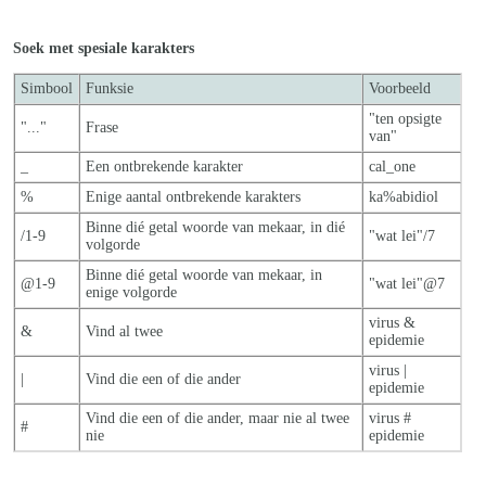
Soek met spesiale karakters
Simbool
Funksie
Voorbeeld
"ten opsigte
"..."
Frase
van"
_
Een ontbrekende karakter
cal_one
%
Enige aantal ontbrekende karakters
ka%abidiol
Binne dié getal woorde van mekaar, in dié
/1-9
"wat lei"/7
volgorde
Binne dié getal woorde van mekaar, in
@1-9
"wat lei"@7
enige volgorde
virus &
&
Vind al twee
epidemie
virus |
|
Vind die een of die ander
epidemie
Vind die een of die ander, maar nie al twe
e
virus #
#
nie
epidemie