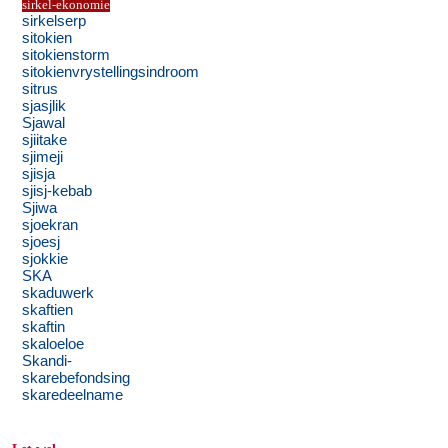
sirkel-ekonomie
sirkelserp
sitokien
sitokienstorm
sitokienvrystellingsindroom
sitrus
sjasjlik
Sjawal
sjiitake
sjimeji
sjisja
sjisj-kebab
Sjiwa
sjoekran
sjoesj
sjokkie
SKA
skaduwerk
skaftien
skaftin
skaloeloe
Skandi-
skarebefondsing
skaredeelname