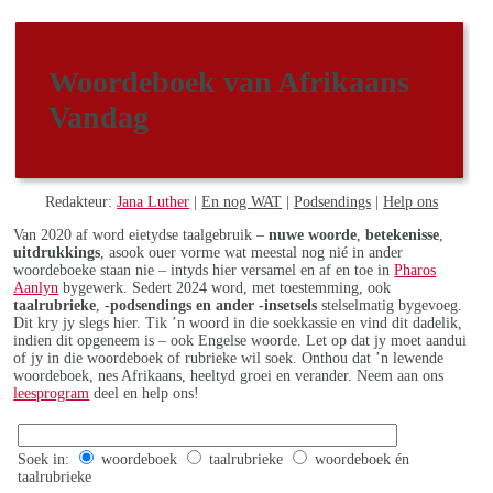
Woordeboek van Afrikaans
Vandag
Redakteur:
Jana Luther
|
En nog WAT
|
Podsendings
|
Help ons
Van 2020 af word eietydse taalgebruik –
nuwe woorde
,
betekenisse
,
uitdrukkings
, asook ouer vorme wat meestal nog nié in ander
woordeboeke staan nie – intyds hier versamel en af en toe in
Pharos
Aanlyn
bygewerk. Sedert 2024 word, met toestemming, ook
taalrubrieke
,
-podsendings en ander -insetsels
stelselmatig bygevoeg.
Dit kry jy slegs hier. Tik ’n woord in die soekkassie en vind dit dadelik,
indien dit opgeneem is – ook Engelse woorde. Let op dat jy moet aandui
of jy in die woordeboek of rubrieke wil soek. Onthou dat ’n lewende
woordeboek, nes Afrikaans, heeltyd groei en verander. Neem aan ons
leesprogram
deel en help ons!
Soek in:
woordeboek
taalrubrieke
woordeboek én
taalrubrieke