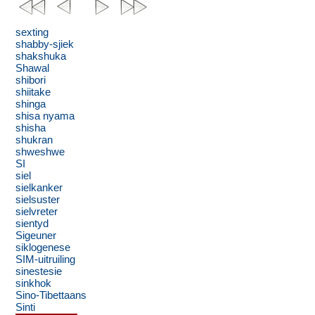
sexting
shabby-sjiek
shakshuka
Shawal
shibori
shiitake
shinga
shisa nyama
shisha
shukran
shweshwe
SI
siel
sielkanker
sielsuster
sielvreter
sientyd
Sigeuner
siklogenese
SIM-uitruiling
sinestesie
sinkhok
Sino-Tibettaans
Sinti