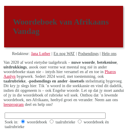
Woordeboek van Afrikaans
Vandag
Redakteur:
Jana Luther
|
En nog WAT
|
Podsendings
|
Help ons
Van 2020 af word eietydse taalgebruik –
nuwe woorde
,
betekenisse
,
uitdrukkings
, asook ouer vorme wat meestal nog nié in ander
woordeboeke staan nie – intyds hier versamel en af en toe in
Pharos
Aanlyn
bygewerk. Sedert 2024 word, met toestemming, ook
taalrubrieke
,
-podsendings en ander -insetsels
stelselmatig bygevoeg.
Dit kry jy slegs hier. Tik ’n woord in die soekkassie en vind dit dadelik,
indien dit opgeneem is – ook Engelse woorde. Let op dat jy moet aandui
of jy in die woordeboek of rubrieke wil soek. Onthou dat ’n lewende
woordeboek, nes Afrikaans, heeltyd groei en verander. Neem aan ons
leesprogram
deel en help ons!
Soek in:
woordeboek
taalrubrieke
woordeboek én
taalrubrieke