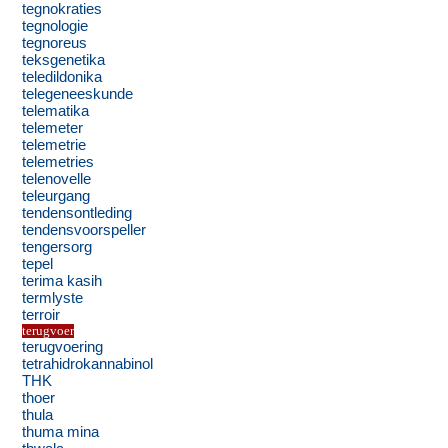
tegnokraties
tegnologie
tegnoreus
teksgenetika
teledildonika
telegeneeskunde
telematika
telemeter
telemetrie
telemetries
telenovelle
teleurgang
tendensontleding
tendensvoorspeller
tengersorg
tepel
terima kasih
termlyste
terroir
terugvoer
terugvoering
tetrahidrokannabinol
THK
thoer
thula
thuma mina