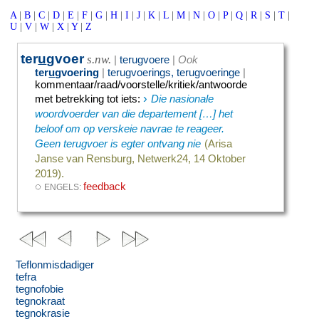
A
|
B
|
C
|
D
|
E
|
F
|
G
|
H
|
I
|
J
|
K
|
L
|
M
|
N
|
O
|
P
|
Q
|
R
|
S
|
T
|
U
|
V
|
W
|
X
|
Y
|
Z
ter
u
gvoer
s.nw.
|
terugvoere
|
Ook
ter
u
gvoering
|
terugvoerings,
terugvoeringe
|
kommentaar/raad/voorstelle/kritiek/antwoorde
›
met betrekking tot iets
:
Die nasionale
woordvoerder van die departement […] het
beloof om op verskeie navrae te reageer.
Geen terugvoer is egter ontvang nie
(Arisa
Janse van Rensburg, Netwerk24, 14 Oktober
2019).
◌
feedback
ENGELS:
Teflonmisdadiger
tefra
tegnofobie
tegnokraat
tegnokrasie