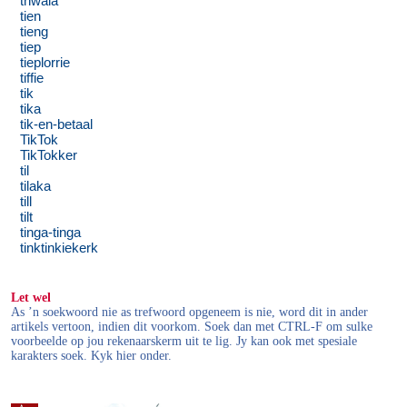
thwala
tien
tieng
tiep
tieplorrie
tiffie
tik
tika
tik-en-betaal
TikTok
TikTokker
til
tilaka
till
tilt
tinga-tinga
tinktinkiekerk
Let wel
As ’n soekwoord nie as trefwoord opgeneem is nie, word dit in ander
artikels vertoon, indien dit voorkom. Soek dan met CTRL-F om sulke
voorbeelde op jou rekenaarskerm uit te lig. Jy kan ook met spesiale
karakters soek. Kyk hier onder.