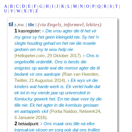
A
|
B
|
C
|
D
|
E
|
F
|
G
|
H
|
I
|
J
|
K
|
L
|
M
|
N
|
O
|
P
|
Q
|
R
|
S
|
T
|
U
|
V
|
W
|
X
|
Y
|
Z
til
s.nw.
(via Engels, informeel, lekties)
|
tille
|
1
›
kasregister
:
Die vrou agter die til het vir
my gese sy het geen kleingeld nie. Sy het ’n
slegte houding gehad en het nie die moeite
gedoen om my te wou help nie
›
(Hellopeter.com, 29 Oktober 2017).
Ons is
ongelooflik ordentlik. Ons is beslis die
enigstes op aarde wat die mense agter die til
bedank vir ons aankope
(Rian van Heerden,
›
Twitter, 21 Augustus 2014).
Ek wys vir die
kinders wat harde werk is. Ek vertel hulle dat
ek tot in my vierde jaar op universiteit in
Kentucky gewerk het. En nie daar voor by die
tille nie. Ek het agter in die kombuis gestaan
en aartappels skil
(Portia Naidoo, Netwerk24,
6 Januarie 2016).
2
›
betaalpunt
:
Ons maak ons tille ná elke
transaksie skoon en sorg ook dat ons trollies