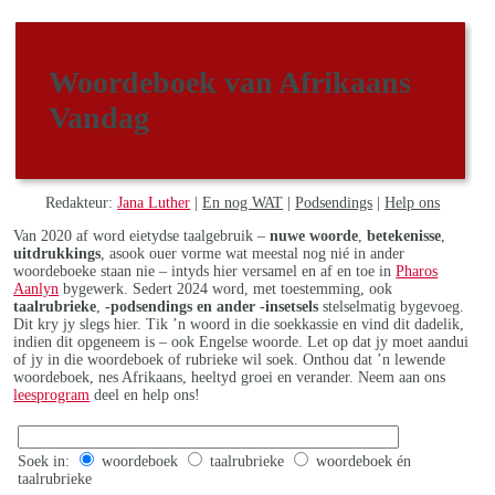
Woordeboek van Afrikaans
Vandag
Redakteur:
Jana Luther
|
En nog WAT
|
Podsendings
|
Help ons
Van 2020 af word eietydse taalgebruik –
nuwe woorde
,
betekenisse
,
uitdrukkings
, asook ouer vorme wat meestal nog nié in ander
woordeboeke staan nie – intyds hier versamel en af en toe in
Pharos
Aanlyn
bygewerk. Sedert 2024 word, met toestemming, ook
taalrubrieke
,
-podsendings en ander -insetsels
stelselmatig bygevoeg.
Dit kry jy slegs hier. Tik ’n woord in die soekkassie en vind dit dadelik,
indien dit opgeneem is – ook Engelse woorde. Let op dat jy moet aandui
of jy in die woordeboek of rubrieke wil soek. Onthou dat ’n lewende
woordeboek, nes Afrikaans, heeltyd groei en verander. Neem aan ons
leesprogram
deel en help ons!
Soek in:
woordeboek
taalrubrieke
woordeboek én
taalrubrieke