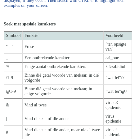
displayed, if they occur. Then search with CTRL-F to highlight such
examples on your screen.
Soek met spesiale karakters
Simbool
Funksie
Voorbeeld
"ten opsigte
"..."
Frase
van"
_
Een ontbrekende karakter
cal_one
%
Enige aantal ontbrekende karakters
ka%abidiol
Binne dié getal woorde van mekaar, in dié
/1-9
"wat lei"/7
volgorde
Binne dié getal woorde van mekaar, in
@1-9
"wat lei"@7
enige volgorde
virus &
&
Vind al twee
epidemie
virus |
|
Vind die een of die ander
epidemie
Vind die een of die ander, maar nie al twe
e
virus #
#
nie
epidemie