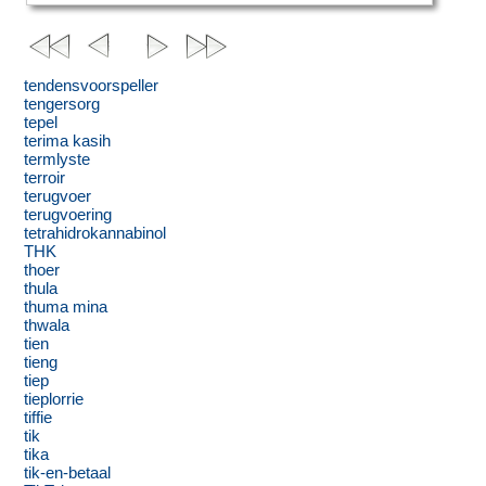
tendensvoorspeller
tengersorg
tepel
terima kasih
termlyste
terroir
terugvoer
terugvoering
tetrahidrokannabinol
THK
thoer
thula
thuma mina
thwala
tien
tieng
tiep
tieplorrie
tiffie
tik
tika
tik-en-betaal