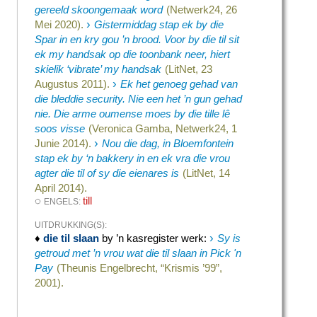
gereeld skoongemaak word
(Netwerk24, 26
›
Mei 2020).
Gistermiddag stap ek by die
Spar in en kry gou ’n brood. Voor by die til sit
ek my handsak op die toonbank neer, hiert
skielik ‘vibrate’ my handsak
(LitNet, 23
›
Augustus 2011).
Ek het genoeg gehad van
die bleddie security. Nie een het ’n gun gehad
nie. Die arme oumense moes by die tille lê
soos visse
(Veronica Gamba, Netwerk24, 1
›
Junie 2014).
Nou die dag, in Bloemfontein
stap ek by ‘n bakkery in en ek vra die vrou
agter die til of sy die eienares is
(LitNet, 14
April 2014).
◌
till
ENGELS:
UITDRUKKING(S):
›
♦
die til slaan
by ’n kasregister werk
:
Sy is
getroud met ’n vrou wat die til slaan in Pick 'n
Pay
(Theunis Engelbrecht, “Krismis ’99”,
2001).