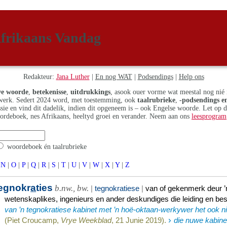
frikaans Vandag
Redakteur:
Jana Luther
|
En nog WAT
|
Podsendings
|
Help ons
e woorde
,
betekenisse
,
uitdrukkings
, asook ouer vorme wat meestal nog nié 
erk. Sedert 2024 word, met toestemming, ook
taalrubrieke
,
-podsendings en
assie en vind dit dadelik, indien dit opgeneem is – ook Engelse woorde. Let op 
ordeboek, nes Afrikaans, heeltyd groei en verander. Neem aan ons
leesprogram
woordeboek én taalrubrieke
N
|
O
|
P
|
Q
|
R
|
S
|
T
|
U
|
V
|
W
|
X
|
Y
|
Z
egnokr
a
ties
b.nw., bw.
|
tegnokratiese
|
van of gekenmerk deur ’n
wetenskaplikes, ingenieurs en ander deskundiges die leiding en be
van ’n tegnokratiese kabinet met ’n hoë-oktaan-werkywer het ook ni
›
(Piet Croucamp,
Vrye Weekblad
, 21 Junie 2019).
die nuwe kabine