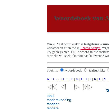
Woordeboek van A
Van 2020 af word eietydse taalgebruik –
nuw
versamel en af en toe in
Pharos Aanlyn
bygew
kry jy slegs hier. Tik ’n woord in die soekk
rubrieke wil soek. Onthou dat ’n lewende wo
Soek in:
woordeboek
taalrubrieke
A
|
B
|
C
|
D
|
E
|
F
|
G
|
H
|
I
|
J
|
K
|
L
|
M
|
t
tand
tandemvoeding
tangaar
tangara