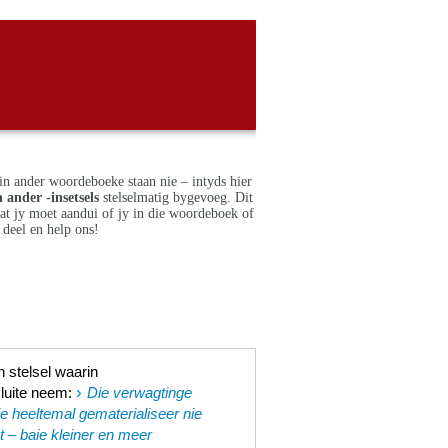
in ander woordeboeke staan nie – intyds hier
 ander -insetsels
stelselmatig bygevoeg. Dit
dat jy moet aandui of jy in die woordeboek of
deel en help ons!
 stelsel waarin
›
sluite neem
:
Die verwagtinge
e heeltemal gematerialiseer nie
t – baie kleiner en meer