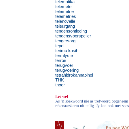
telematika
telemeter
telemetrie
telemetries
telenovelle
teleurgang
tendensontleding
tendensvoorspeller
tengersorg
tepel
terima kasih
termlyste
terroir
terugvoer
terugvoering
tetrahidrokannabinol
THK
thoer
Let wel
As ’n soekwoord nie as trefwoord opgeneem i
rekenaarskerm uit te lig. Jy kan ook met spes