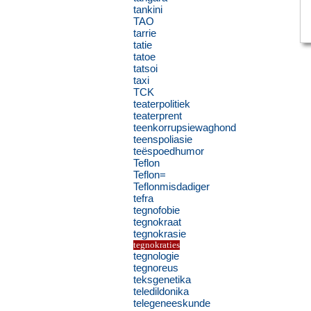
tankini
TAO
tarrie
tatie
tatoe
tatsoi
taxi
TCK
teaterpolitiek
teaterprent
teenkorrupsiewaghond
teenspoliasie
teëspoedhumor
Teflon
Teflon=
Teflonmisdadiger
tefra
tegnofobie
tegnokraat
tegnokrasie
tegnokraties
tegnologie
tegnoreus
teksgenetika
teledildonika
telegeneeskunde