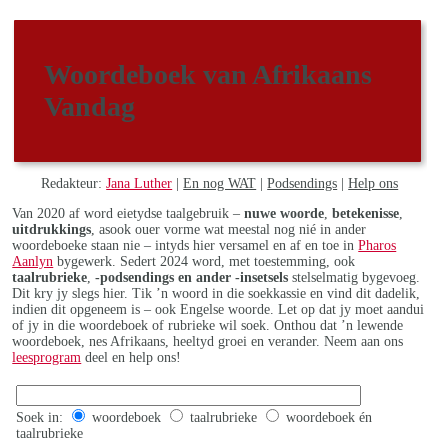
Woordeboek van Afrikaans
Vandag
Redakteur:
Jana Luther
|
En nog WAT
|
Podsendings
|
Help ons
Van 2020 af word eietydse taalgebruik –
nuwe woorde
,
betekenisse
,
uitdrukkings
, asook ouer vorme wat meestal nog nié in ander
woordeboeke staan nie – intyds hier versamel en af en toe in
Pharos
Aanlyn
bygewerk. Sedert 2024 word, met toestemming, ook
taalrubrieke
,
-podsendings en ander -insetsels
stelselmatig bygevoeg.
Dit kry jy slegs hier. Tik ’n woord in die soekkassie en vind dit dadelik,
indien dit opgeneem is – ook Engelse woorde. Let op dat jy moet aandui
of jy in die woordeboek of rubrieke wil soek. Onthou dat ’n lewende
woordeboek, nes Afrikaans, heeltyd groei en verander. Neem aan ons
leesprogram
deel en help ons!
Soek in:
woordeboek
taalrubrieke
woordeboek én
taalrubrieke