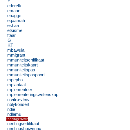
IE
iederelk
iemaan
ienagge
ieqaamah
ieshaa
ietsisme
iftaar
IG
IKT
imbawula
immigrant
immuniteitsertifikaat
immuniteitskaart
immuniteitspas
immuniteitspaspoort
impepho
implantaat
implementeer
implementeringswetenskap
in vitro-vleis
inblykonsert
indie
indlamu
indringerware
inentingsertifikaat
inentingshuiwering