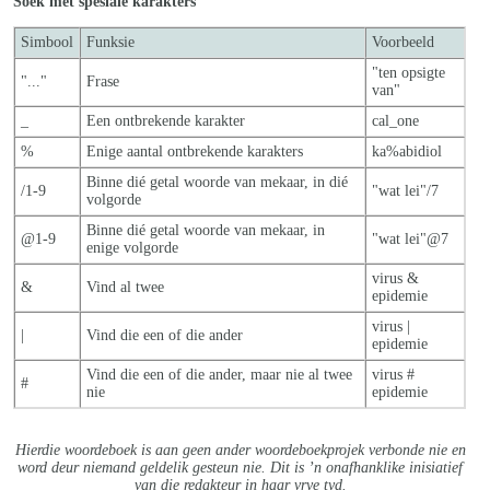
Soek met spesiale karakters
Simbool
Funksie
Voorbeeld
"ten opsigte
"..."
Frase
van"
_
Een ontbrekende karakter
cal_one
%
Enige aantal ontbrekende karakters
ka%abidiol
Binne dié getal woorde van mekaar, in dié
/1-9
"wat lei"/7
volgorde
Binne dié getal woorde van mekaar, in
@1-9
"wat lei"@7
enige volgorde
virus &
&
Vind al twee
epidemie
virus |
|
Vind die een of die ander
epidemie
Vind die een of die ander, maar nie al twe
e
virus #
#
nie
epidemie
Hierdie woordeboek is aan geen ander woordeboekprojek verbonde nie en
word deur niemand geldelik gesteun nie. Dit is ’n onafhanklike inisiatief
van die redakteur in haar vrye tyd.