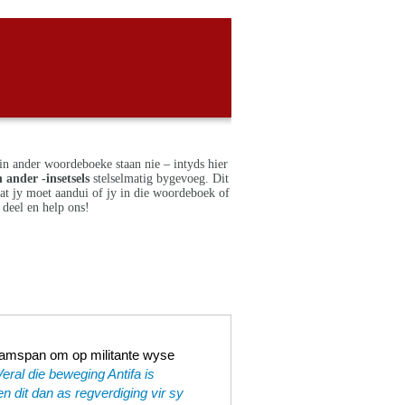
in ander woordeboeke staan nie – intyds hier
 ander -insetsels
stelselmatig bygevoeg. Dit
dat jy moet aandui of jy in die woordeboek of
deel en help ons!
amspan om op militante wyse
Veral die beweging Antifa is
en dit dan as regverdiging vir sy