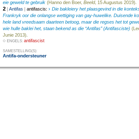
eie geweld te gebruik
(Hanno den Boer,
Beeld
, 15 Augustus 2019).
2
›
|
Antifas
|
antifascis
:
Die bakleiery het plaasgevind in die kontek
Frankryk oor die onlangse wettiging van gay-huwelike. Duisende k
hele land vreedsaam daarteen betoog, maar die regses het tot gew
wie hulle baklei het, staan bekend as die “Antifas” (Antifasciste)
(Le
Junie 2013).
◌
antifascist
ENGELS:
SAMESTELLING(S):
Antifa-ondersteuner