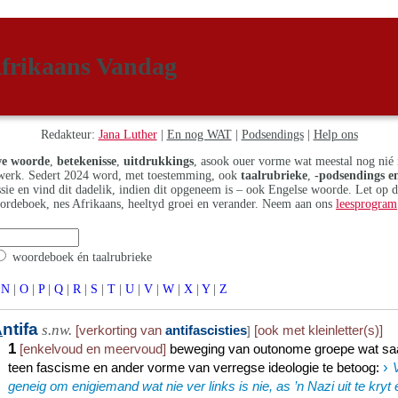
frikaans Vandag
Redakteur:
Jana Luther
|
En nog WAT
|
Podsendings
|
Help ons
e woorde
,
betekenisse
,
uitdrukkings
, asook ouer vorme wat meestal nog nié 
erk. Sedert 2024 word, met toestemming, ook
taalrubrieke
,
-podsendings en
assie en vind dit dadelik, indien dit opgeneem is – ook Engelse woorde. Let op 
ordeboek, nes Afrikaans, heeltyd groei en verander. Neem aan ons
leesprogram
woordeboek én taalrubrieke
N
|
O
|
P
|
Q
|
R
|
S
|
T
|
U
|
V
|
W
|
X
|
Y
|
Z
A
ntifa
s.nw.
[verkorting van
antifascisties
[ook met kleinletter(s)]
]
1
[enkelvoud en meervoud]
beweging van outonome groepe wat sa
›
teen fascisme en ander vorme van verregse ideologie te betoog
:
geneig om enigiemand wat nie ver links is nie, as ’n Nazi uit te kryt 