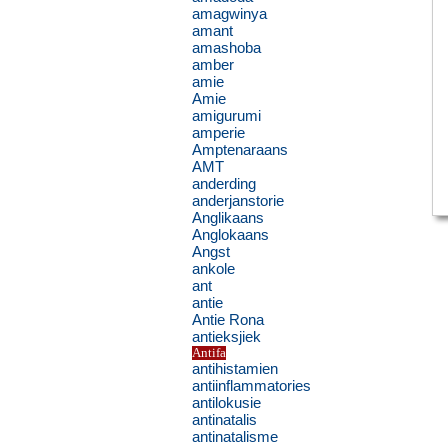
amagwinya
amant
amashoba
amber
amie
Amie
amigurumi
amperie
Amptenaraans
AMT
anderding
anderjanstorie
Anglikaans
Anglokaans
Angst
ankole
ant
antie
Antie Rona
antieksjiek
Antifa
antihistamien
antiinflammatories
antilokusie
antinatalis
antinatalisme