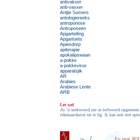
antivakser
anti-vaxxer
Antjie Somers
antologiereeks
antroponose
Antroposeen
Apgartelling
Apgartoets
Apiesdorp
apiterapie
apokalipswaan
a-pokke
a-pokkevirus
apparatsjik
AR
Arabies
Arabiese Lente
ARB
Let wel
As ’n soekwoord nie as trefwoord opgeneem i
rekenaarskerm uit te lig. Jy kan ook met spes