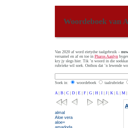
Woordeboek van A
Van 2020 af word eietydse taalgebruik –
nuw
versamel en af en toe in
Pharos Aanlyn
bygew
kry jy slegs hier. Tik ’n woord in die soekk
rubrieke wil soek. Onthou dat ’n lewende wo
Soek in:
woordeboek
taalrubrieke
A
|
B
|
C
|
D
|
E
|
F
|
G
|
H
|
I
|
J
|
K
|
L
|
M
|
almal
Aloe vera
aloe=
amadoda