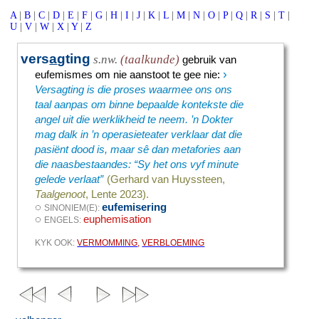
A
|
B
|
C
|
D
|
E
|
F
|
G
|
H
|
I
|
J
|
K
|
L
|
M
|
N
|
O
|
P
|
Q
|
R
|
S
|
T
|
U
|
V
|
W
|
X
|
Y
|
Z
vers
a
gting
s.nw.
(taalkunde)
gebruik van
›
eufemismes om nie aanstoot te gee nie
:
Versagting is die proses waarmee ons ons
taal aanpas om binne bepaalde kontekste die
angel uit die werklikheid te neem. ’n Dokter
mag dalk in ’n operasieteater verklaar dat die
pasiënt dood is, maar sê dan metafories aan
die naasbestaandes: “Sy het ons vyf minute
gelede verlaat”
(Gerhard van Huyssteen,
Taalgenoot
, Lente 2023).
◌
eufemisering
SINONIEM(E):
◌
euphemisation
ENGELS:
KYK OOK:
VERMOMMING
,
VERBLOEMING