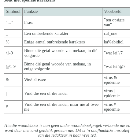
Soek met spesiale karakters
Simbool
Funksie
Voorbeeld
"ten opsigte
"..."
Frase
van"
_
Een ontbrekende karakter
cal_one
%
Enige aantal ontbrekende karakters
ka%abidiol
Binne dié getal woorde van mekaar, in dié
/1-9
"wat lei"/7
volgorde
Binne dié getal woorde van mekaar, in
@1-9
"wat lei"@7
enige volgorde
virus &
&
Vind al twee
epidemie
virus |
|
Vind die een of die ander
epidemie
Vind die een of die ander, maar nie al twe
e
virus #
#
nie
epidemie
Hierdie woordeboek is aan geen ander woordeboekprojek verbonde nie en
word deur niemand geldelik gesteun nie. Dit is ’n onafhanklike inisiatief
van die redakteur in haar vrye tyd.