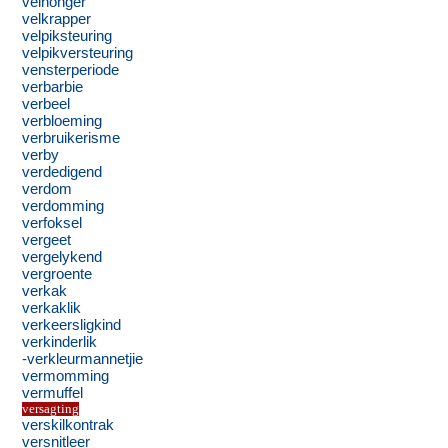
velhonger
velkrapper
velpiksteuring
velpikversteuring
vensterperiode
verbarbie
verbeel
verbloeming
verbruikerisme
verby
verdedigend
verdom
verdomming
verfoksel
vergeet
vergelykend
vergroente
verkak
verkaklik
verkeersligkind
verkinderlik
-verkleurmannetjie
vermomming
vermuffel
versagting
verskilkontrak
versnitleer