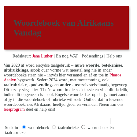
Woordeboek van Afrikaans
Vandag
Redakteur:
Jana Luther
|
En nog WAT
|
Podsendings
|
Help ons
Van 2020 af word eietydse taalgebruik –
nuwe woorde
,
betekenisse
,
uitdrukkings
, asook ouer vorme wat meestal nog nié in ander
woordeboeke staan nie – intyds hier versamel en af en toe in
Pharos
Aanlyn
bygewerk. Sedert 2024 word, met toestemming, ook
taalrubrieke
,
-podsendings en ander -insetsels
stelselmatig bygevoeg.
Dit kry jy slegs hier. Tik ’n woord in die soekkassie en vind dit dadelik,
indien dit opgeneem is – ook Engelse woorde. Let op dat jy moet aandui
of jy in die woordeboek of rubrieke wil soek. Onthou dat ’n lewende
woordeboek, nes Afrikaans, heeltyd groei en verander. Neem aan ons
leesprogram
deel en help ons!
Soek in:
woordeboek
taalrubrieke
woordeboek én
taalrubrieke