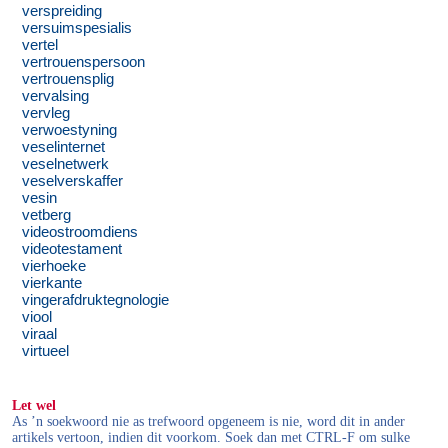
verspreiding
versuimspesialis
vertel
vertrouenspersoon
vertrouensplig
vervalsing
vervleg
verwoestyning
veselinternet
veselnetwerk
veselverskaffer
vesin
vetberg
videostroomdiens
videotestament
vierhoeke
vierkante
vingerafdruktegnologie
viool
viraal
virtueel
Let wel
As ’n soekwoord nie as trefwoord opgeneem is nie, word dit in ander
artikels vertoon, indien dit voorkom. Soek dan met CTRL-F om sulke