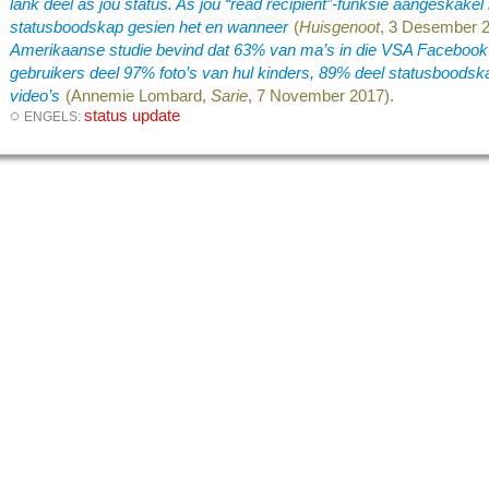
lank deel as jou status. As jou “read recipient”-funksie aangeskakel i
statusboodskap gesien het en wanneer
(
Huisgenoot
, 3 Desember 2
Amerikaanse studie bevind dat 63% van ma’s in die VSA Facebook-g
gebruikers deel 97% foto’s van hul kinders, 89% deel statusboodsk
video’s
(Annemie Lombard,
Sarie
, 7 November 2017).
◌
status update
ENGELS: