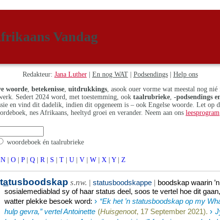
frikaans Vandag
Redakteur:
Jana Luther
|
En nog WAT
|
Podsendings
|
Help ons
e woorde
,
betekenisse
,
uitdrukkings
, asook ouer vorme wat meestal nog nié 
erk. Sedert 2024 word, met toestemming, ook
taalrubrieke
,
-podsendings en
assie en vind dit dadelik, indien dit opgeneem is – ook Engelse woorde. Let op 
ordeboek, nes Afrikaans, heeltyd groei en verander. Neem aan ons
leesprogram
woordeboek én taalrubrieke
N
|
O
|
P
|
Q
|
R
|
S
|
T
|
U
|
V
|
W
|
X
|
Y
|
Z
t
a
tusboodskap
s.nw.
|
statusboodskappe
|
boodskap waarin ’n 
sosialemediablad sy of haar status deel, soos te vertel hoe dit gaan
›
watter plekke besoek word
:
“Ek het ’n statusboodskap op my Wha
›
hulp gevra,” vertel Antoinette
(
Huisgenoot
, 17 September 2021).
J