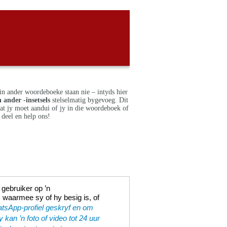
in ander woordeboeke staan nie – intyds hier
 ander -insetsels
stelselmatig bygevoeg. Dit
dat jy moet aandui of jy in die woordeboek of
deel en help ons!
gebruiker op ’n
, waarmee sy of hy besig is, of
tsApp-­profiel geskryf en om
y kan ’n foto of video tot 24 uur