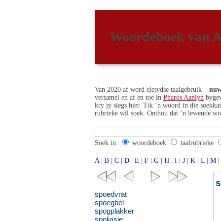
Woordeboek van A
Van 2020 af word eietydse taalgebruik –
nuw
versamel en af en toe in
Pharos Aanlyn
bygew
kry jy slegs hier. Tik ’n woord in die soekk
rubrieke wil soek. Onthou dat ’n lewende wo
Soek in:
woordeboek
taalrubrieke
A
|
B
|
C
|
D
|
E
|
F
|
G
|
H
|
I
|
J
|
K
|
L
|
M
|
s
spoedvrat
spoegbel
spogplakker
spoliasie