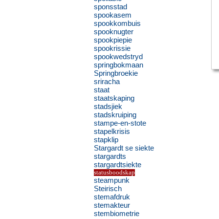
sponsstad
spookasem
spookkombuis
spooknugter
spookpiepie
spookrissie
spookwedstryd
springbokmaan
Springbroekie
sriracha
staat
staatskaping
stadsjiek
stadskruiping
stampe-en-stote
stapelkrisis
stapklip
Stargardt se siekte
stargardts
stargardtsiekte
statusboodskap
steampunk
Steirisch
stemafdruk
stemakteur
stembiometrie