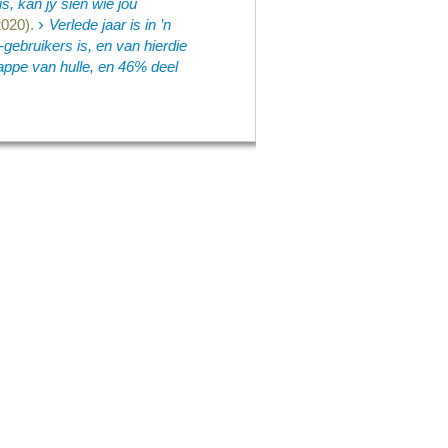
s, kan jy sien wie jou
›
020).
Verlede jaar is in ’n
ebruikers is, en van hierdie
appe van hulle, en 46% deel