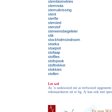
stembiometries
stemnota
stemuitvissing
stent
sterfte
steroïed
sterstof
sterwensbegeleier
stik
stockholmsindroom
stoeka
stoepsit
stofaap
stoffies
stofspook
stoftrekker
stokkies
stollen
Let wel
As ’n soekwoord nie as trefwoord opgeneem i
rekenaarskerm uit te lig. Jy kan ook met spes