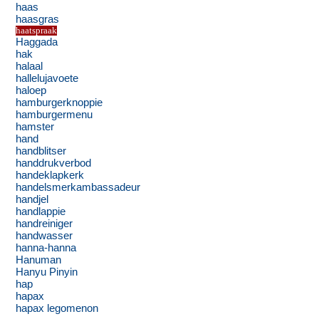
haas
haasgras
haatspraak
Haggada
hak
halaal
hallelujavoete
haloep
hamburgerknoppie
hamburgermenu
hamster
hand
handblitser
handdrukverbod
handeklapkerk
handelsmerkambassadeur
handjel
handlappie
handreiniger
handwasser
hanna-hanna
Hanuman
Hanyu Pinyin
hap
hapax
hapax legomenon