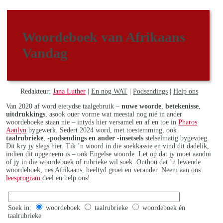
Woordeboek van Afrikaans
Vandag
Redakteur:
Jana Luther
|
En nog WAT
|
Podsendings
|
Help ons
Van 2020 af word eietydse taalgebruik –
nuwe woorde
,
betekenisse
,
uitdrukkings
, asook ouer vorme wat meestal nog nié in ander
woordeboeke staan nie – intyds hier versamel en af en toe in
Pharos
Aanlyn
bygewerk. Sedert 2024 word, met toestemming, ook
taalrubrieke
,
-podsendings en ander -insetsels
stelselmatig bygevoeg.
Dit kry jy slegs hier. Tik ’n woord in die soekkassie en vind dit dadelik,
indien dit opgeneem is – ook Engelse woorde. Let op dat jy moet aandui
of jy in die woordeboek of rubrieke wil soek. Onthou dat ’n lewende
woordeboek, nes Afrikaans, heeltyd groei en verander. Neem aan ons
leesprogram
deel en help ons!
Soek in:
woordeboek
taalrubrieke
woordeboek én
taalrubrieke