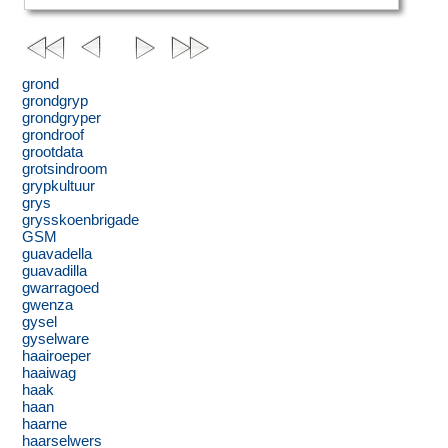
grond
grondgryp
grondgryper
grondroof
grootdata
grotsindroom
grypkultuur
grys
grysskoenbrigade
GSM
guavadella
guavadilla
gwarragoed
gwenza
gysel
gyselware
haairoeper
haaiwag
haak
haan
haarne
haarselwers