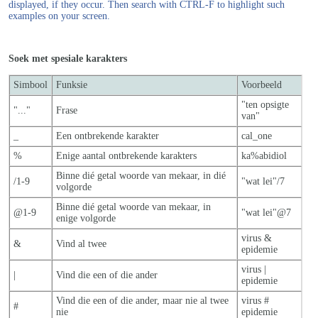
displayed, if they occur. Then search with CTRL-F to highlight such
examples on your screen.
Soek met spesiale karakters
Simbool
Funksie
Voorbeeld
"ten opsigte
"..."
Frase
van"
_
Een ontbrekende karakter
cal_one
%
Enige aantal ontbrekende karakters
ka%abidiol
Binne dié getal woorde van mekaar, in dié
/1-9
"wat lei"/7
volgorde
Binne dié getal woorde van mekaar, in
@1-9
"wat lei"@7
enige volgorde
virus &
&
Vind al twee
epidemie
virus |
|
Vind die een of die ander
epidemie
Vind die een of die ander, maar nie al twe
e
virus #
#
nie
epidemie