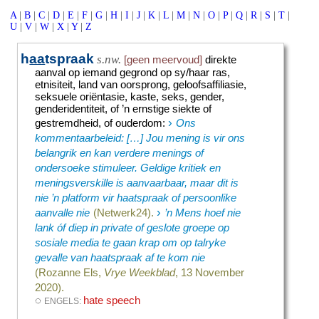
A
|
B
|
C
|
D
|
E
|
F
|
G
|
H
|
I
|
J
|
K
|
L
|
M
|
N
|
O
|
P
|
Q
|
R
|
S
|
T
|
U
|
V
|
W
|
X
|
Y
|
Z
h
aa
tspraak
s.nw.
[geen meervoud]
direkte
aanval op iemand gegrond op sy/haar ras,
etnisiteit, land van oorsprong, geloofsaffiliasie,
seksuele oriëntasie, kaste, seks, gender,
genderidentiteit, of ’n ernstige siekte of
›
gestremdheid, of ouderdom
:
Ons
kommentaarbeleid: […] Jou mening is vir ons
belangrik en kan verdere menings of
ondersoeke stimuleer. Geldige kritiek en
meningsverskille is aanvaarbaar, maar dit is
nie ’n platform vir haatspraak of persoonlike
›
aanvalle nie
(Netwerk24).
’n Mens hoef nie
lank óf diep in private of geslote groepe op
sosiale media te gaan krap om op talryke
gevalle van haatspraak af te kom nie
(Rozanne Els,
Vrye Weekblad
, 13 November
2020).
◌
hate speech
ENGELS: