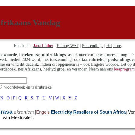
frikaans Vandag
Redakteur:
Jana Luther
|
En nog WAT
|
Podsendings
|
Help ons
e woorde
,
betekenisse
,
uitdrukkings
, asook ouer vorme wat meestal nog nié 
erk. Sedert 2024 word, met toestemming, ook
taalrubrieke
,
-podsendings en
assie en vind dit dadelik, indien dit opgeneem is – ook Engelse woorde. Let op 
ordeboek, nes Afrikaans, heeltyd groei en verander. Neem aan ons
leesprogram
woordeboek én taalrubrieke
N
|
O
|
P
|
Q
|
R
|
S
|
T
|
U
|
V
|
W
|
X
|
Y
|
Z
rasa
akroniem
[Engels
Electricity Resellers of South Africa
Ver
]
van Elektrisiteit.