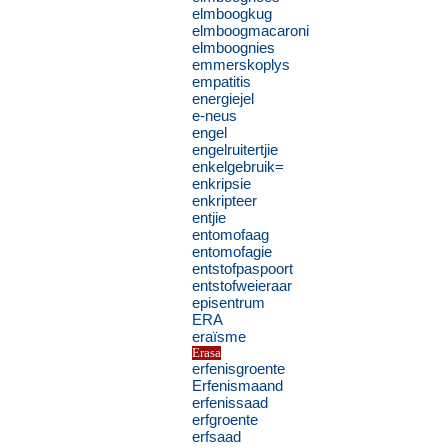
elmboogkug
elmboogmacaroni
elmboognies
emmerskoplys
empatitis
energiejel
e-neus
engel
engelruitertjie
enkelgebruik=
enkripsie
enkripteer
entjie
entomofaag
entomofagie
entstofpaspoort
entstofweieraar
episentrum
ERA
eraïsme
Erasa
erfenisgroente
Erfenismaand
erfenissaad
erfgroente
erfsaad