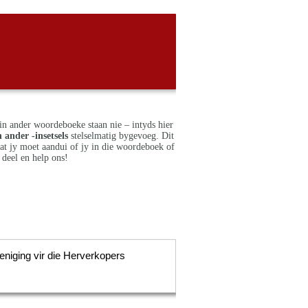
in ander woordeboeke staan nie – intyds hier
 ander -insetsels
stelselmatig bygevoeg. Dit
dat jy moet aandui of jy in die woordeboek of
deel en help ons!
eniging vir die Herverkopers