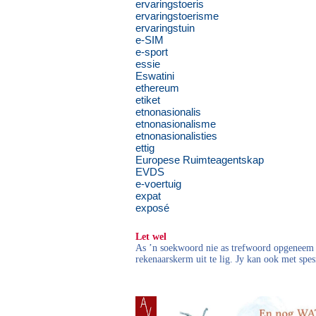
ervaringstoeris
ervaringstoerisme
ervaringstuin
e-SIM
e-sport
essie
Eswatini
ethereum
etiket
etnonasionalis
etnonasionalisme
etnonasionalisties
ettig
Europese Ruimteagentskap
EVDS
e-voertuig
expat
exposé
Let wel
As ’n soekwoord nie as trefwoord opgeneem i
rekenaarskerm uit te lig. Jy kan ook met spes