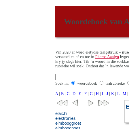
Woordeboek van A
Van 2020 af word eietydse taalgebruik –
nuw
versamel en af en toe in
Pharos Aanlyn
bygew
kry jy slegs hier. Tik ’n woord in die soekk
rubrieke wil soek. Onthou dat ’n lewende wo
Soek in:
woordeboek
taalrubrieke
A
|
B
|
C
|
D
|
E
|
F
|
G
|
H
|
I
|
J
|
K
|
L
|
M
|
E
elaichi
elektronies
elmbooggroet
elmbooghoes