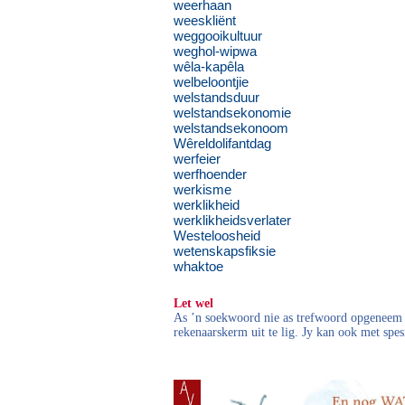
weerhaan
weeskliënt
weggooikultuur
weghol-wipwa
wêla-kapêla
welbeloontjie
welstandsduur
welstandsekonomie
welstandsekonoom
Wêreldolifantdag
werfeier
werfhoender
werkisme
werklikheid
werklikheidsverlater
Westeloosheid
wetenskapsfiksie
whaktoe
Let wel
As ’n soekwoord nie as trefwoord opgeneem i
rekenaarskerm uit te lig. Jy kan ook met spes