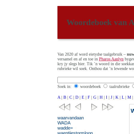
Woordeboek van A
Van 2020 af word eietydse taalgebruik –
nuw
versamel en af en toe in
Pharos Aanlyn
bygew
kry jy slegs hier. Tik ’n woord in die soekk
rubrieke wil soek. Onthou dat ’n lewende wo
Soek in:
woordeboek
taalrubrieke
A
|
B
|
C
|
D
|
E
|
F
|
G
|
H
|
I
|
J
|
K
|
L
|
M
|
waarvandaan
WADA
wadde=
waentjiestormloop