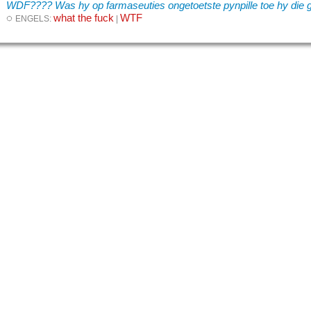
WDF???? Was hy op farmaseuties ongetoetste pynpille toe hy die g
◌
what the fuck
WTF
ENGELS:
|