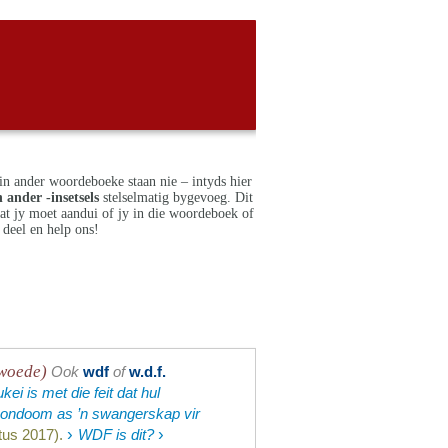
in ander woordeboeke staan nie – intyds hier
 ander -insetsels
stelselmatig bygevoeg. Dit
dat jy moet aandui of jy in die woordeboek of
deel en help ons!
 woede)
Ook
wdf
of
w.d.f.
ei is met die feit dat hul
 kondoom as ’n swangerskap vir
›
›
tus 2017).
WDF is dit?