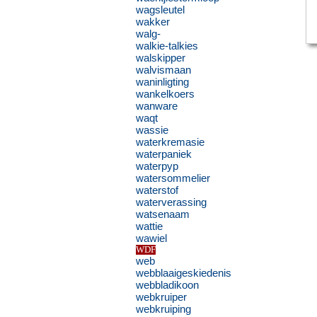
wagsleutel
wakker
walg-
walkie-talkies
walskipper
walvismaan
waninligting
wankelkoers
wanware
waqt
wassie
waterkremasie
waterpaniek
waterpyp
watersommelier
waterstof
waterverassing
watsenaam
wattie
wawiel
WDF
web
webblaaigeskiedenis
webbladikoon
webkruiper
webkruiping