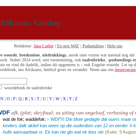
frikaans Vandag
Redakteur:
Jana Luther
|
En nog WAT
|
Podsendings
|
Help ons
e woorde
,
betekenisse
,
uitdrukkings
, asook ouer vorme wat meestal nog nié 
erk. Sedert 2024 word, met toestemming, ook
taalrubrieke
,
-podsendings en
assie en vind dit dadelik, indien dit opgeneem is – ook Engelse woorde. Let op 
ordeboek, nes Afrikaans, heeltyd groei en verander. Neem aan ons
leesprogram
woordeboek én taalrubrieke
N
|
O
|
P
|
Q
|
R
|
S
|
T
|
U
|
V
|
W
|
X
|
Y
|
Z
WDF
afk.
(plat; skryftaal; as uiting van ongeloof, verbasing of
›
wat de fok
;
waddefok
:
WDF!!! Die blote gedagte dat ouers maar ouk
kinders dalk aktief kan wees op die ouderdom van 12 en eerder ’n
hulle aanvaarbaar is. Ek kan nie glo wat ek lees nie
(
Kuier
, 9 Augus