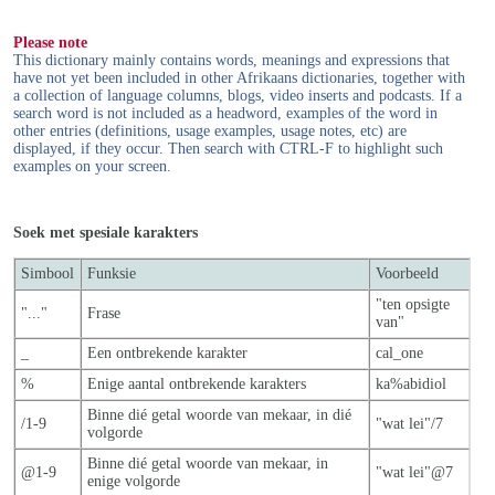
Please note
This dictionary mainly contains words, meanings and expressions that
have not yet been included in other Afrikaans dictionaries, together with
a collection of language columns, blogs, video inserts and podcasts. If a
search word is not included as a headword, examples of the word in
other entries (definitions, usage examples, usage notes, etc) are
displayed, if they occur. Then search with CTRL-F to highlight such
examples on your screen.
Soek met spesiale karakters
Simbool
Funksie
Voorbeeld
"ten opsigte
"..."
Frase
van"
_
Een ontbrekende karakter
cal_one
%
Enige aantal ontbrekende karakters
ka%abidiol
Binne dié getal woorde van mekaar, in dié
/1-9
"wat lei"/7
volgorde
Binne dié getal woorde van mekaar, in
@1-9
"wat lei"@7
enige volgorde