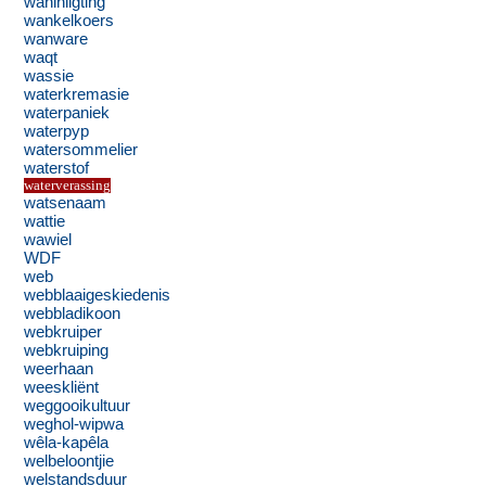
waninligting
wankelkoers
wanware
waqt
wassie
waterkremasie
waterpaniek
waterpyp
watersommelier
waterstof
waterverassing
watsenaam
wattie
wawiel
WDF
web
webblaaigeskiedenis
webbladikoon
webkruiper
webkruiping
weerhaan
weeskliënt
weggooikultuur
weghol-wipwa
wêla-kapêla
welbeloontjie
welstandsduur