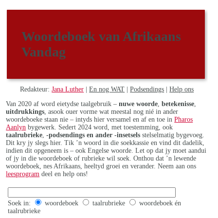
Woordeboek van Afrikaans
Vandag
Redakteur:
Jana Luther
|
En nog WAT
|
Podsendings
|
Help ons
Van 2020 af word eietydse taalgebruik –
nuwe woorde
,
betekenisse
,
uitdrukkings
, asook ouer vorme wat meestal nog nié in ander
woordeboeke staan nie – intyds hier versamel en af en toe in
Pharos
Aanlyn
bygewerk. Sedert 2024 word, met toestemming, ook
taalrubrieke
,
-podsendings en ander -insetsels
stelselmatig bygevoeg.
Dit kry jy slegs hier. Tik ’n woord in die soekkassie en vind dit dadelik,
indien dit opgeneem is – ook Engelse woorde. Let op dat jy moet aandui
of jy in die woordeboek of rubrieke wil soek. Onthou dat ’n lewende
woordeboek, nes Afrikaans, heeltyd groei en verander. Neem aan ons
leesprogram
deel en help ons!
Soek in:
woordeboek
taalrubrieke
woordeboek én
taalrubrieke