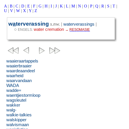
A
|
B
|
C
|
D
|
E
|
F
|
G
|
H
|
I
|
J
|
K
|
L
|
M
|
N
|
O
|
P
|
Q
|
R
|
S
|
T
|
U
|
V
|
W
|
X
|
Y
|
Z
w
a
terverassing
s.nw.
|
waterverassings
|
◌
water cremation
ENGELS:
→
RESOMASIE
waaieraartappels
waaierbraaier
waardeaandeel
waarheid
waarvandaan
WADA
wadde=
waentjiestormloop
wagsleutel
wakker
walg-
walkie-talkies
walskipper
walvismaan