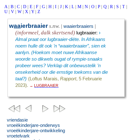
A
|
B
|
C
|
D
|
E
|
F
|
G
|
H
|
I
|
J
|
K
|
L
|
M
|
N
|
O
|
P
|
Q
|
R
|
S
|
T
|
U
|
V
|
W
|
X
|
Y
|
Z
w
aa
ierbraaier
s.nw.
|
waaierbraaiers
|
›
(informeel, dalk skertsend)
lugbraaier
:
Almal praat oor lugbraaier-diëte. In Afrikaans
noem hulle dit ook ’n “waaierbraaier”, sien ek
aanlyn. (Hoekom moet nuwe Afrikaanse
woorde so dikwels ougat of rympie-snaaks
probeer wees? Verklap dit onbewustelik ’n
onsekerheid oor die ernstige toekoms van die
taal?)
(Loftus Marais,
Rapport
, 5 Februarie
2023).
→
LUGBRAAIER
vriendasie
vroeëkinderjare-onderwys
vroeëkinderjare-ontwikkeling
vroetelvark