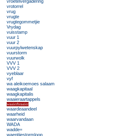
vroetelvergadering
vrotorrel
vrug
vrugte
vrugtegommetjie
Vrydag
vuisstamp
vuur 1
vuur 2
vuurpylwetenskap
vuurstorm
vuurwolk
VVV 1
VVV 2
vyeblaar
vyf
wa aleikoemoes salaam
waagkapitaal
waagkapitalis
waaieraartappels
waaierbraaier
waardeaandeel
waarheid
waarvandaan
WADA
wadde=
waentjiestormloop