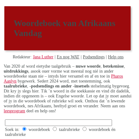
Woordeboek van Afrikaans
Vandag
Redakteur:
Jana Luther
|
En nog WAT
|
Podsendings
|
Help ons
Van 2020 af word eietydse taalgebruik –
nuwe woorde
,
betekenisse
,
uitdrukkings
, asook ouer vorme wat meestal nog nié in ander
woordeboeke staan nie – intyds hier versamel en af en toe in
Pharos
Aanlyn
bygewerk. Sedert 2024 word, met toestemming, ook
taalrubrieke
,
-podsendings en ander -insetsels
stelselmatig bygevoeg.
Dit kry jy slegs hier. Tik ’n woord in die soekkassie en vind dit dadelik,
indien dit opgeneem is – ook Engelse woorde. Let op dat jy moet aandui
of jy in die woordeboek of rubrieke wil soek. Onthou dat ’n lewende
woordeboek, nes Afrikaans, heeltyd groei en verander. Neem aan ons
leesprogram
deel en help ons!
Soek in:
woordeboek
taalrubrieke
woordeboek én
taalrubrieke