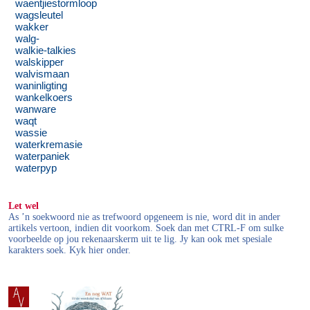
waentjiestormloop
wagsleutel
wakker
walg-
walkie-talkies
walskipper
walvismaan
waninligting
wankelkoers
wanware
waqt
wassie
waterkremasie
waterpaniek
waterpyp
Let wel
As ’n soekwoord nie as trefwoord opgeneem is nie, word dit in ander
artikels vertoon, indien dit voorkom. Soek dan met CTRL-F om sulke
voorbeelde op jou rekenaarskerm uit te lig. Jy kan ook met spesiale
karakters soek. Kyk hier onder.