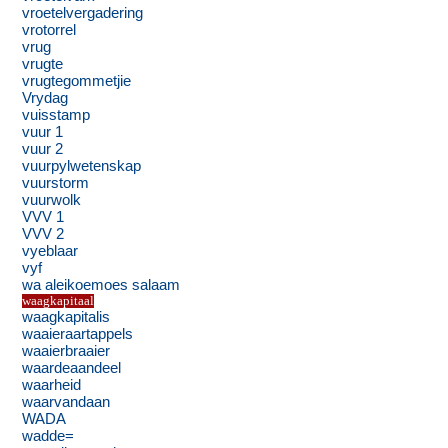
vroetelvergadering
vrotorrel
vrug
vrugte
vrugtegommetjie
Vrydag
vuisstamp
vuur 1
vuur 2
vuurpylwetenskap
vuurstorm
vuurwolk
VVV 1
VVV 2
vyeblaar
vyf
wa aleikoemoes salaam
waagkapitaal
waagkapitalis
waaieraartappels
waaierbraaier
waardeaandeel
waarheid
waarvandaan
WADA
wadde=