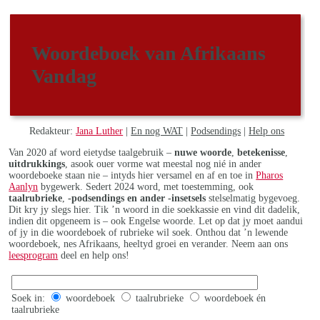
Woordeboek van Afrikaans
Vandag
Redakteur:
Jana Luther
|
En nog WAT
|
Podsendings
|
Help ons
Van 2020 af word eietydse taalgebruik –
nuwe woorde
,
betekenisse
,
uitdrukkings
, asook ouer vorme wat meestal nog nié in ander
woordeboeke staan nie – intyds hier versamel en af en toe in
Pharos
Aanlyn
bygewerk. Sedert 2024 word, met toestemming, ook
taalrubrieke
,
-podsendings en ander -insetsels
stelselmatig bygevoeg.
Dit kry jy slegs hier. Tik ’n woord in die soekkassie en vind dit dadelik,
indien dit opgeneem is – ook Engelse woorde. Let op dat jy moet aandui
of jy in die woordeboek of rubrieke wil soek. Onthou dat ’n lewende
woordeboek, nes Afrikaans, heeltyd groei en verander. Neem aan ons
leesprogram
deel en help ons!
Soek in:
woordeboek
taalrubrieke
woordeboek én
taalrubrieke