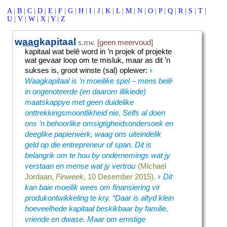
A
|
B
|
C
|
D
|
E
|
F
|
G
|
H
|
I
|
J
|
K
|
L
|
M
|
N
|
O
|
P
|
Q
|
R
|
S
|
T
|
U
|
V
|
W
|
X
|
Y
|
Z
w
aa
gkapitaal
s.nw.
[geen meervoud]
kapitaal wat belê word in ’n projek of projekte
wat gevaar loop om te misluk, maar as dit ’n
›
sukses is, groot winste (sal) oplewer
:
Waagkapitaal is ’n moeilike spel – mens belê
in ongenoteerde (en daarom illikiede)
maatskappye met geen duidelike
onttrekkingsmoontlikheid nie. Selfs al doen
ons ’n behoorlike omsigtigheidsondersoek en
deeglike papierwerk, waag ons uiteindelik
geld op die entrepreneur of span. Dit is
belangrik om te hou by ondernemings wat jy
verstaan en mense wat jy vertrou
(Michael
›
Jordaan,
Finweek
, 10 Desember 2015).
Dit
kan baie moeilik wees om finansiering vir
produkontwikkeling te kry. “Daar is altyd klein
hoeveelhede kapitaal beskikbaar by familie,
vriende en dwase. Maar om ernstige