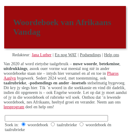
Woordeboek van Afrikaans
Vandag
Redakteur:
Jana Luther
|
En nog WAT
|
Podsendings
|
Help ons
Van 2020 af word eietydse taalgebruik –
nuwe woorde
,
betekenisse
,
uitdrukkings
, asook ouer vorme wat meestal nog nié in ander
woordeboeke staan nie – intyds hier versamel en af en toe in
Pharos
Aanlyn
bygewerk. Sedert 2024 word, met toestemming, ook
taalrubrieke
,
-podsendings en ander -insetsels
stelselmatig bygevoeg.
Dit kry jy slegs hier. Tik ’n woord in die soekkassie en vind dit dadelik,
indien dit opgeneem is – ook Engelse woorde. Let op dat jy moet aandui
of jy in die woordeboek of rubrieke wil soek. Onthou dat ’n lewende
woordeboek, nes Afrikaans, heeltyd groei en verander. Neem aan ons
leesprogram
deel en help ons!
Soek in:
woordeboek
taalrubrieke
woordeboek én
taalrubrieke