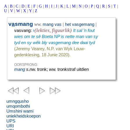
A
|
B
|
C
|
D
|
E
|
F
|
G
|
H
|
I
|
J
|
K
|
L
|
M
|
N
|
O
|
P
|
Q
|
R
|
S
|
T
|
U
|
V
|
W
|
X
|
Y
|
Z
v
a
smang
ww.
mang vas
|
het vasgemang
|
›
(lekties, figuurlik)
vasvang
:
It sal ’n fout
wies om te sê Boeta NP is nette man van sy
tyd en sy wêk bly vasgemang dee daai tyd
(Jeremy Vearey, N.P. van Wyk Louw-
gedenklesing, 18 Junie 2020).
OORSPRONG:
mang
s.nw.
tronk;
ww.
tronkstraf uitdien
umngqusho
umqombothi
Umshini wami
uniekheidskoepon
UPS
URI