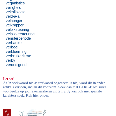
veganisties
veiligheid
veksilologie
veld-a-a
velhonger
velkrapper
velpiksteuring
velpikversteuring
vensterperiode
verbarbie
verbeel
verbloeming
verbruikerisme
verby
verdedigend
Let wel
As ’n soekwoord nie as trefwoord opgeneem is nie, word dit in ander
artikels vertoon, indien dit voorkom. Soek dan met CTRL-F om sulke
voorbeelde op jou rekenaarskerm uit te lig. Jy kan ook met spesiale
karakters soek. Kyk hier onder.