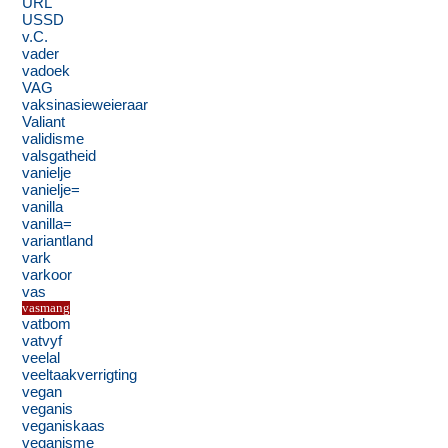
URL
USSD
v.C.
vader
vadoek
VAG
vaksinasieweieraar
Valiant
validisme
valsgatheid
vanielje
vanielje=
vanilla
vanilla=
variantland
vark
varkoor
vas
vasmang
vatbom
vatvyf
veelal
veeltaakverrigting
vegan
veganis
veganiskaas
veganisme