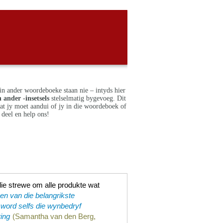
in ander woordeboeke staan nie – intyds hier
 ander -insetsels
stelselmatig bygevoeg. Dit
dat jy moet aandui of jy in die woordeboek of
deel en help ons!
e strewe om alle produkte wat
n van die belangrikste
 word selfs die wynbedryf
ring
(Samantha van den Berg,