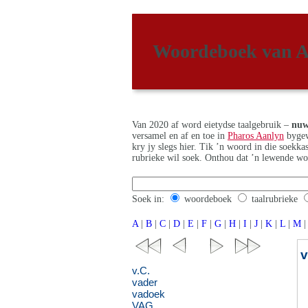
Woordeboek van A
Van 2020 af word eietydse taalgebruik –
nuw
versamel en af en toe in
Pharos Aanlyn
bygew
kry jy slegs hier. Tik ’n woord in die soekk
rubrieke wil soek. Onthou dat ’n lewende wo
Soek in:
woordeboek
taalrubrieke
A
|
B
|
C
|
D
|
E
|
F
|
G
|
H
|
I
|
J
|
K
|
L
|
M
|
v.C.
vader
vadoek
VAG