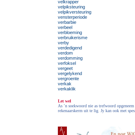
velkrapper
velpiksteuring
velpikversteuring
vensterperiode
verbarbie
verbeel
verbloeming
verbruikerisme
verby
verdedigend
verdom
verdomming
verfoksel
vergeet
vergelykend
vergroente
verkak
verkaklik
Let wel
As ’n soekwoord nie as trefwoord opgeneem i
rekenaarskerm uit te lig. Jy kan ook met spes