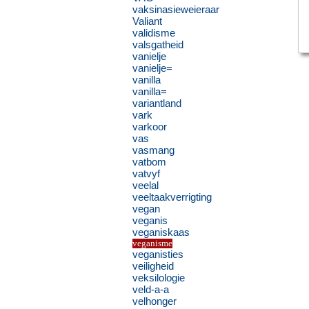
vaksinasieweieraar
Valiant
validisme
valsgatheid
vanielje
vanielje=
vanilla
vanilla=
variantland
vark
varkoor
vas
vasmang
vatbom
vatvyf
veelal
veeltaakverrigting
vegan
veganis
veganiskaas
veganisme
veganisties
veiligheid
veksilologie
veld-a-a
velhonger