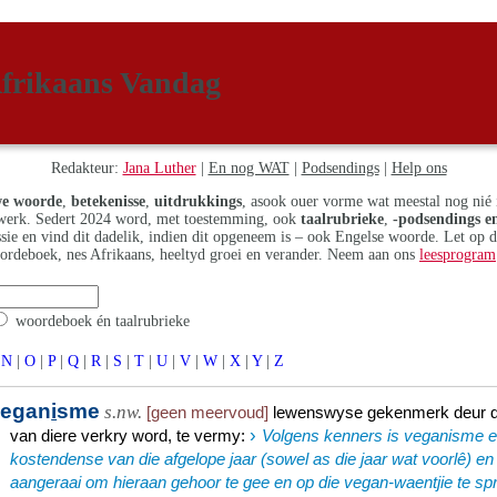
frikaans Vandag
Redakteur:
Jana Luther
|
En nog WAT
|
Podsendings
|
Help ons
e woorde
,
betekenisse
,
uitdrukkings
, asook ouer vorme wat meestal nog nié 
erk. Sedert 2024 word, met toestemming, ook
taalrubrieke
,
-podsendings en
assie en vind dit dadelik, indien dit opgeneem is – ook Engelse woorde. Let op 
ordeboek, nes Afrikaans, heeltyd groei en verander. Neem aan ons
leesprogram
woordeboek én taalrubrieke
N
|
O
|
P
|
Q
|
R
|
S
|
T
|
U
|
V
|
W
|
X
|
Y
|
Z
vegan
i
sme
s.nw.
[geen meervoud]
lewenswyse gekenmerk deur di
›
van diere verkry word, te vermy
:
Volgens kenners is veganisme ee
kostendense van die afgelope jaar (sowel as die jaar wat voorlê) en
aangeraai om hieraan gehoor te gee en op die vegan-waentjie te sp