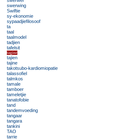
swerwer
swerwing
Swiftie
sy-ekonomie
sypaadjiefilosoof
ta
taal
taalmodel
tadjien
tafelsit
tagine
tajien
tajine
takotsubo-kardiomiopatie
talassofiel
talmkos
tamale
tamboer
tameletjie
tanatofobie
tand
tandemvoeding
tangaar
tangara
tankini
TAO
tarrie