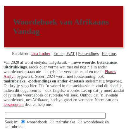
Woordeboek van Afrikaans
Vandag
Redakteur:
Jana Luther
|
En nog WAT
|
Podsendings
|
Help ons
Van 2020 af word eietydse taalgebruik –
nuwe woorde
,
betekenisse
,
uitdrukkings
, asook ouer vorme wat meestal nog nié in ander
woordeboeke staan nie – intyds hier versamel en af en toe in
Pharos
Aanlyn
bygewerk. Sedert 2024 word, met toestemming, ook
taalrubrieke
,
-podsendings en ander -insetsels
stelselmatig bygevoeg.
Dit kry jy slegs hier. Tik ’n woord in die soekkassie en vind dit dadelik,
indien dit opgeneem is – ook Engelse woorde. Let op dat jy moet aandui
of jy in die woordeboek of rubrieke wil soek. Onthou dat ’n lewende
woordeboek, nes Afrikaans, heeltyd groei en verander. Neem aan ons
leesprogram
deel en help ons!
Soek in:
woordeboek
taalrubrieke
woordeboek én
taalrubrieke