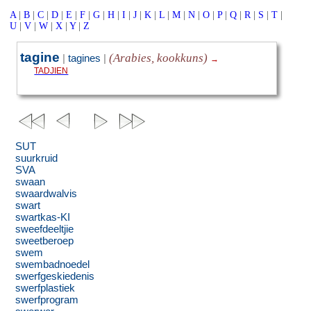
A
|
B
|
C
|
D
|
E
|
F
|
G
|
H
|
I
|
J
|
K
|
L
|
M
|
N
|
O
|
P
|
Q
|
R
|
S
|
T
|
U
|
V
|
W
|
X
|
Y
|
Z
tagine
(Arabies, kookkuns)
|
tagines
|
→
TADJIEN
SUT
suurkruid
SVA
swaan
swaardwalvis
swart
swartkas-KI
sweefdeeltjie
sweetberoep
swem
swembadnoedel
swerfgeskiedenis
swerfplastiek
swerfprogram