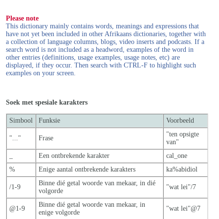
Please note
This dictionary mainly contains words, meanings and expressions that
have not yet been included in other Afrikaans dictionaries, together with
a collection of language columns, blogs, video inserts and podcasts. If a
search word is not included as a headword, examples of the word in
other entries (definitions, usage examples, usage notes, etc) are
displayed, if they occur. Then search with CTRL-F to highlight such
examples on your screen.
Soek met spesiale karakters
Simbool
Funksie
Voorbeeld
"ten opsigte
"..."
Frase
van"
_
Een ontbrekende karakter
cal_one
%
Enige aantal ontbrekende karakters
ka%abidiol
Binne dié getal woorde van mekaar, in dié
/1-9
"wat lei"/7
volgorde
Binne dié getal woorde van mekaar, in
@1-9
"wat lei"@7
enige volgorde