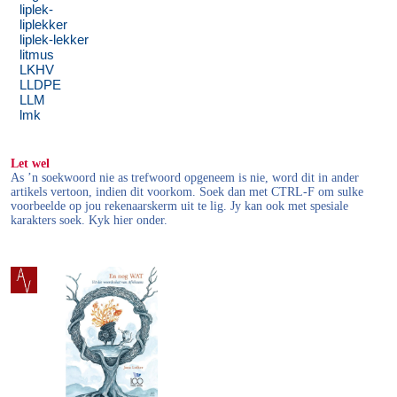
liplek-
liplekker
liplek-lekker
litmus
LKHV
LLDPE
LLM
lmk
Let wel
As ’n soekwoord nie as trefwoord opgeneem is nie, word dit in ander
artikels vertoon, indien dit voorkom. Soek dan met CTRL-F om sulke
voorbeelde op jou rekenaarskerm uit te lig. Jy kan ook met spesiale
karakters soek. Kyk hier onder.