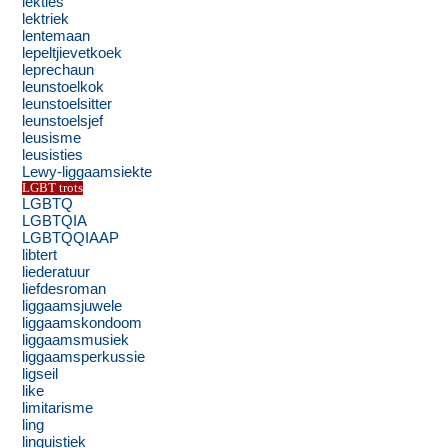
lekties
lektriek
lentemaan
lepeltjievetkoek
leprechaun
leunstoelkok
leunstoelsitter
leunstoelsjef
leusisme
leusisties
Lewy-liggaamsiekte
LGBT trots
LGBTQ
LGBTQIA
LGBTQQIAAP
libtert
liederatuur
liefdesroman
liggaamsjuwele
liggaamskondoom
liggaamsmusiek
liggaamsperkussie
ligseil
like
limitarisme
ling
linguistiek