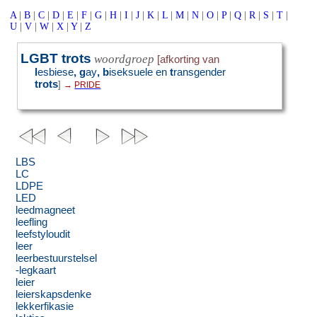
A
|
B
|
C
|
D
|
E
|
F
|
G
|
H
|
I
|
J
|
K
|
L
|
M
|
N
|
O
|
P
|
Q
|
R
|
S
|
T
|
U
|
V
|
W
|
X
|
Y
|
Z
LGBT trots
woordgroep
[afkorting van
l
esbiese
, g
ay
, b
iseksuele
en
t
ransgender
trots
]
→
PRIDE
LBS
LC
LDPE
LED
leedmagneet
leefling
leefstyloudit
leer
leerbestuurstelsel
-legkaart
leier
leierskapsdenke
lekkerfikasie