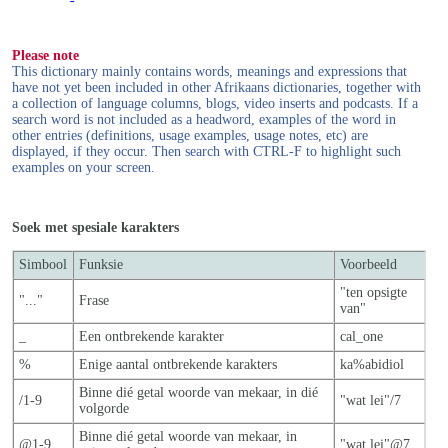
Please note
This dictionary mainly contains words, meanings and expressions that
have not yet been included in other Afrikaans dictionaries, together with
a collection of language columns, blogs, video inserts and podcasts. If a
search word is not included as a headword, examples of the word in
other entries (definitions, usage examples, usage notes, etc) are
displayed, if they occur. Then search with CTRL-F to highlight such
examples on your screen.
Soek met spesiale karakters
Simbool
Funksie
Voorbeeld
"ten opsigte
"..."
Frase
van"
_
Een ontbrekende karakter
cal_one
%
Enige aantal ontbrekende karakters
ka%abidiol
Binne dié getal woorde van mekaar, in dié
/1-9
"wat lei"/7
volgorde
Binne dié getal woorde van mekaar, in
@1-9
"wat lei"@7