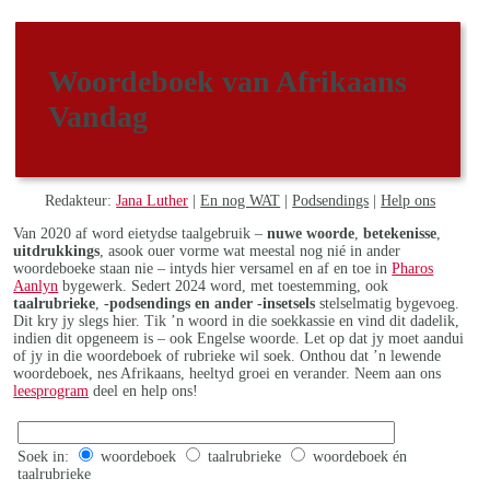
Woordeboek van Afrikaans
Vandag
Redakteur:
Jana Luther
|
En nog WAT
|
Podsendings
|
Help ons
Van 2020 af word eietydse taalgebruik –
nuwe woorde
,
betekenisse
,
uitdrukkings
, asook ouer vorme wat meestal nog nié in ander
woordeboeke staan nie – intyds hier versamel en af en toe in
Pharos
Aanlyn
bygewerk. Sedert 2024 word, met toestemming, ook
taalrubrieke
,
-podsendings en ander -insetsels
stelselmatig bygevoeg.
Dit kry jy slegs hier. Tik ’n woord in die soekkassie en vind dit dadelik,
indien dit opgeneem is – ook Engelse woorde. Let op dat jy moet aandui
of jy in die woordeboek of rubrieke wil soek. Onthou dat ’n lewende
woordeboek, nes Afrikaans, heeltyd groei en verander. Neem aan ons
leesprogram
deel en help ons!
Soek in:
woordeboek
taalrubrieke
woordeboek én
taalrubrieke