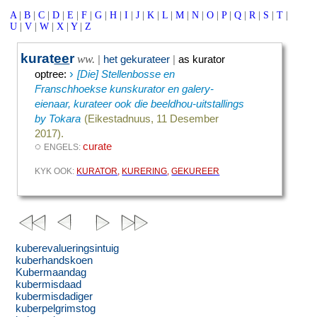
A
|
B
|
C
|
D
|
E
|
F
|
G
|
H
|
I
|
J
|
K
|
L
|
M
|
N
|
O
|
P
|
Q
|
R
|
S
|
T
|
U
|
V
|
W
|
X
|
Y
|
Z
kurat
ee
r
ww.
|
het gekurateer
|
as kurator
›
optree
:
[Die] Stellenbosse en
Franschhoekse kunskurator en galery-
eienaar, kurateer ook die beeldhou-uitstallings
by Tokara
(Eikestadnuus, 11 Desember
2017).
◌
curate
ENGELS:
KYK OOK:
KURATOR
,
KURERING
,
GEKUREER
kuberevalueringsintuig
kuberhandskoen
Kubermaandag
kubermisdaad
kubermisdadiger
kuberpelgrimstog