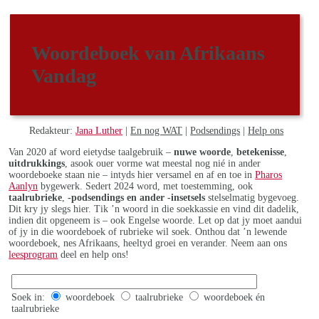
Woordeboek van Afrikaans
Vandag
Redakteur:
Jana Luther
|
En nog WAT
|
Podsendings
|
Help ons
Van 2020 af word eietydse taalgebruik –
nuwe woorde
,
betekenisse
,
uitdrukkings
, asook ouer vorme wat meestal nog nié in ander
woordeboeke staan nie – intyds hier versamel en af en toe in
Pharos
Aanlyn
bygewerk. Sedert 2024 word, met toestemming, ook
taalrubrieke
,
-podsendings en ander -insetsels
stelselmatig bygevoeg.
Dit kry jy slegs hier. Tik ’n woord in die soekkassie en vind dit dadelik,
indien dit opgeneem is – ook Engelse woorde. Let op dat jy moet aandui
of jy in die woordeboek of rubrieke wil soek. Onthou dat ’n lewende
woordeboek, nes Afrikaans, heeltyd groei en verander. Neem aan ons
leesprogram
deel en help ons!
Soek in:
woordeboek
taalrubrieke
woordeboek én
taalrubrieke