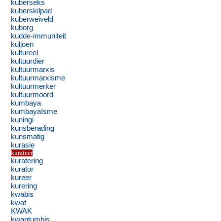
kuberseks
kuberskilpad
kuberweiveld
kuborg
kudde-immuniteit
kuljoen
kultureel
kultuurdier
kultuurmarxis
kultuurmarxisme
kultuurmerker
kultuurmoord
kumbaya
kumbayaïsme
kuningi
kunsberading
kunsmatig
kurasie
kurateer
kuratering
kurator
kureer
kurering
kwabis
kwaf
KWAK
kwantumbis