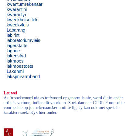
kwantumrekenaar
kwarantini
kwarantyn
kweekhuiseffek
kweekvleis
Labarang
labirint
laboratoriumvleis
lagerstätte
laghoe
lakenstyd
lakmoes
lakmoestoets
Lakshmi
laksjmi-armband
Let wel
As ’n soekwoord nie as trefwoord opgeneem is nie, word dit in ander
artikels vertoon, indien dit voorkom. Soek dan met CTRL-F om sulke
voorbeelde op jou rekenaarskerm uit te lig. Jy kan ook met spesiale
karakters soek. Kyk hier onder.