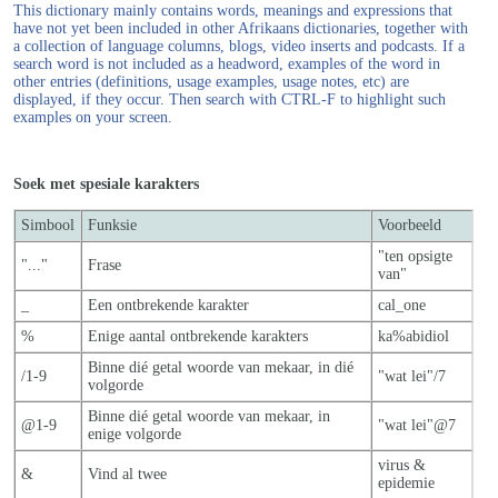
This dictionary mainly contains words, meanings and expressions that
have not yet been included in other Afrikaans dictionaries, together with
a collection of language columns, blogs, video inserts and podcasts. If a
search word is not included as a headword, examples of the word in
other entries (definitions, usage examples, usage notes, etc) are
displayed, if they occur. Then search with CTRL-F to highlight such
examples on your screen.
Soek met spesiale karakters
Simbool
Funksie
Voorbeeld
"ten opsigte
"..."
Frase
van"
_
Een ontbrekende karakter
cal_one
%
Enige aantal ontbrekende karakters
ka%abidiol
Binne dié getal woorde van mekaar, in dié
/1-9
"wat lei"/7
volgorde
Binne dié getal woorde van mekaar, in
@1-9
"wat lei"@7
enige volgorde
virus &
&
Vind al twee
epidemie