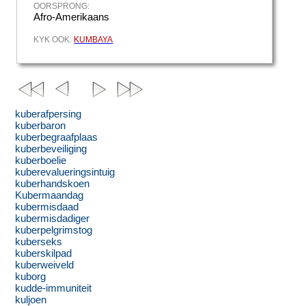
OORSPRONG:
Afro-Amerikaans
KYK OOK:
KUMBAYA
kuberafpersing
kuberbaron
kuberbegraafplaas
kuberbeveiliging
kuberboelie
kuberevalueringsintuig
kuberhandskoen
Kubermaandag
kubermisdaad
kubermisdadiger
kuberpelgrimstog
kuberseks
kuberskilpad
kuberweiveld
kuborg
kudde-immuniteit
kuljoen