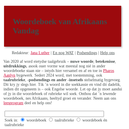
Woordeboek van Afrikaans
Vandag
Redakteur:
Jana Luther
|
En nog WAT
|
Podsendings
|
Help ons
Van 2020 af word eietydse taalgebruik –
nuwe woorde
,
betekenisse
,
uitdrukkings
, asook ouer vorme wat meestal nog nié in ander
woordeboeke staan nie – intyds hier versamel en af en toe in
Pharos
Aanlyn
bygewerk. Sedert 2024 word, met toestemming, ook
taalrubrieke
,
-podsendings en ander -insetsels
stelselmatig bygevoeg.
Dit kry jy slegs hier. Tik ’n woord in die soekkassie en vind dit dadelik,
indien dit opgeneem is – ook Engelse woorde. Let op dat jy moet aandui
of jy in die woordeboek of rubrieke wil soek. Onthou dat ’n lewende
woordeboek, nes Afrikaans, heeltyd groei en verander. Neem aan ons
leesprogram
deel en help ons!
Soek in:
woordeboek
taalrubrieke
woordeboek én
taalrubrieke