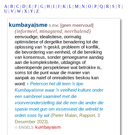
A
|
B
|
C
|
D
|
E
|
F
|
G
|
H
|
I
|
J
|
K
|
L
|
M
|
N
|
O
|
P
|
Q
|
R
|
S
|
T
|
U
|
V
|
W
|
X
|
Y
|
Z
kumbaya
ï
sme
s.nw.
[geen meervoud]
(informeel, minagtend, neerhalend)
eenvoudige, idealistiese, oormatig
optimistiese of dergelike benadering tot die
oplossing van ’n geskil, probleem of konflik,
die bevordering van eenheid, of die bereiking
van konsensus, sonder genoegsame aandag
aan die kompleksiteite, uitdagings of
uiteenlopende perspektiewe wat betrokke is,
soms tot die punt waar die manier van
aanpak as naïef of onrealisties beskou kan
›
word
:
Peterson het dit teen ’n tipe
Kumbayaïsme waar ’n veelheid kulture onder
een sambreel saamleef met die
voorveronderstelling dat die een die ander die
spasie moet gun om essensieel die wêreld te
orden soos hy wil
(Pieter Malan,
Rapport
, 3
Desember 2023).
◌
kumbayaism
ENGELS: