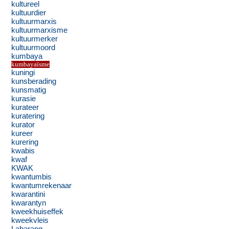
kultureel
kultuurdier
kultuurmarxis
kultuurmarxisme
kultuurmerker
kultuurmoord
kumbaya
kumbayaïsme
kuningi
kunsberading
kunsmatig
kurasie
kurateer
kuratering
kurator
kureer
kurering
kwabis
kwaf
KWAK
kwantumbis
kwantumrekenaar
kwarantini
kwarantyn
kweekhuiseffek
kweekvleis