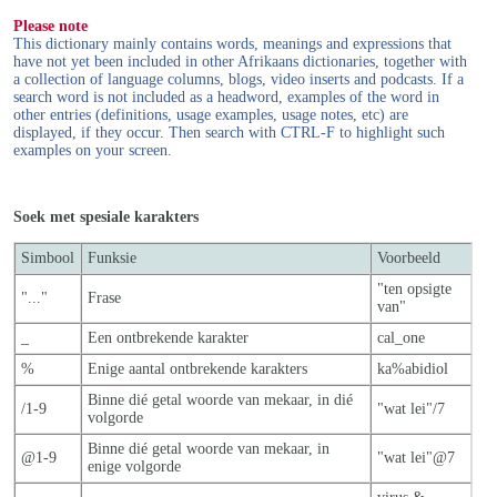
Please note
This dictionary mainly contains words, meanings and expressions that
have not yet been included in other Afrikaans dictionaries, together with
a collection of language columns, blogs, video inserts and podcasts. If a
search word is not included as a headword, examples of the word in
other entries (definitions, usage examples, usage notes, etc) are
displayed, if they occur. Then search with CTRL-F to highlight such
examples on your screen.
Soek met spesiale karakters
Simbool
Funksie
Voorbeeld
"ten opsigte
"..."
Frase
van"
_
Een ontbrekende karakter
cal_one
%
Enige aantal ontbrekende karakters
ka%abidiol
Binne dié getal woorde van mekaar, in dié
/1-9
"wat lei"/7
volgorde
Binne dié getal woorde van mekaar, in
@1-9
"wat lei"@7
enige volgorde