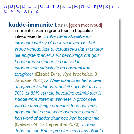
A
|
B
|
C
|
D
|
E
|
F
|
G
|
H
|
I
|
J
|
K
|
L
|
M
|
N
|
O
|
P
|
Q
|
R
|
S
|
T
|
U
|
V
|
W
|
X
|
Y
|
Z
k
u
dde-immuniteit
s.nw.
[geen meervoud]
immuniteit van ’n groep teen ’n bepaalde
›
infeksiesiekte
:
Elke wetenskaplike en
ekonoom wat sy of haar sout werd is, het
vroeg verlede jaar al gewaarsku dat ’n entstof
die enigste manier is vir bevolkings om gou
kudde-immuniteit op te bou sodat
ekonomiese aktiwiteite na normaal kan
terugkeer
(Elsabé Brits,
Vrye Weekblad
, 8
›
Januarie 2021).
Wetenskaplikes het vroeër
aangevoer kudde-immuniteit sal ontstaan as
70% tot 80% van die bevolking geïnfekteer is.
Kudde-immuniteit is wanneer ’n groot deel
van die bevolking immuniteit teen die virus
opgebou het en nie weer daarmee besmet
kan word of ander daarmee kan besmet nie
›
(Netwerk24, 17 September 2020).
Boris
Johnson, die Britse premier, het aanvanklik 'n