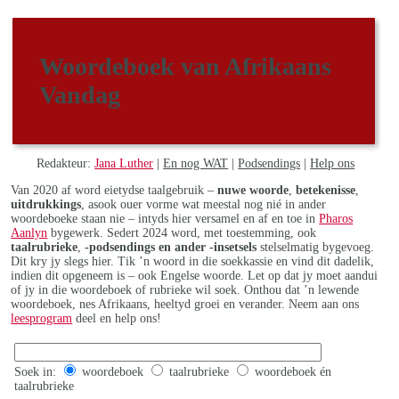
Woordeboek van Afrikaans
Vandag
Redakteur:
Jana Luther
|
En nog WAT
|
Podsendings
|
Help ons
Van 2020 af word eietydse taalgebruik –
nuwe woorde
,
betekenisse
,
uitdrukkings
, asook ouer vorme wat meestal nog nié in ander
woordeboeke staan nie – intyds hier versamel en af en toe in
Pharos
Aanlyn
bygewerk. Sedert 2024 word, met toestemming, ook
taalrubrieke
,
-podsendings en ander -insetsels
stelselmatig bygevoeg.
Dit kry jy slegs hier. Tik ’n woord in die soekkassie en vind dit dadelik,
indien dit opgeneem is – ook Engelse woorde. Let op dat jy moet aandui
of jy in die woordeboek of rubrieke wil soek. Onthou dat ’n lewende
woordeboek, nes Afrikaans, heeltyd groei en verander. Neem aan ons
leesprogram
deel en help ons!
Soek in:
woordeboek
taalrubrieke
woordeboek én
taalrubrieke