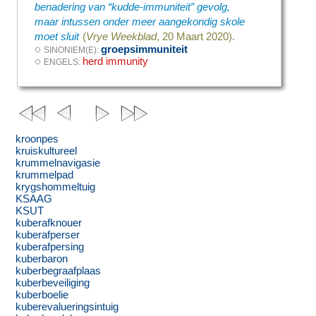
benadering van “kudde-immuniteit” gevolg,
maar intussen onder meer aangekondig skole
moet sluit
(
Vrye Weekblad
, 20 Maart 2020).
◌
groepsimmuniteit
SINONIEM(E):
◌
herd immunity
ENGELS:
kroonpes
kruiskultureel
krummelnavigasie
krummelpad
krygshommeltuig
KSAAG
KSUT
kuberafknouer
kuberafperser
kuberafpersing
kuberbaron
kuberbegraafplaas
kuberbeveiliging
kuberboelie
kuberevalueringsintuig