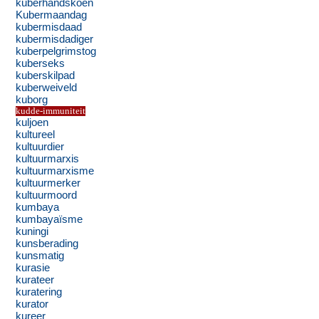
kuberhandskoen
Kubermaandag
kubermisdaad
kubermisdadiger
kuberpelgrimstog
kuberseks
kuberskilpad
kuberweiveld
kuborg
kudde-immuniteit
kuljoen
kultureel
kultuurdier
kultuurmarxis
kultuurmarxisme
kultuurmerker
kultuurmoord
kumbaya
kumbayaïsme
kuningi
kunsberading
kunsmatig
kurasie
kurateer
kuratering
kurator
kureer