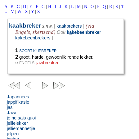
A
|
B
|
C
|
D
|
E
|
F
|
G
|
H
|
I
|
J
|
K
|
L
|
M
|
N
|
O
|
P
|
Q
|
R
|
S
|
T
|
U
|
V
|
W
|
X
|
Y
|
Z
k
aa
kbreker
s.nw.
(via
|
kaakbrekers
|
Engels, skertsend)
Ook
k
a
kebeenbreker
|
kakebeenbrekers
|
1
SOORT KLIPBREKER
2
groot, harde, gewoonlik ronde lekker.
◌
jawbreaker
ENGELS:
Japannees
jappifikasie
jas
Jawi
je ne sais quoi
jellielekker
jelliemannetjie
jelpen