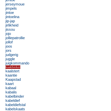
jentoe
jerseymoue
jimpels
jintoe
jintoelina
jip-jap
jirlikheid
jissou
jojo
jolliepatrollie
jollof
joos
jors
judgerig
juggle
juigkommando
kaakbreker
kaalstert
kaantie
Kaapstad
kaart
kabaal
kabalis
kabelbinder
kabeldief
kabeldiefstal
kabelskaats