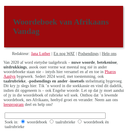
Woordeboek van Afrikaans
Vandag
Redakteur:
Jana Luther
|
En nog WAT
|
Podsendings
|
Help ons
Van 2020 af word eietydse taalgebruik –
nuwe woorde
,
betekenisse
,
uitdrukkings
, asook ouer vorme wat meestal nog nié in ander
woordeboeke staan nie – intyds hier versamel en af en toe in
Pharos
Aanlyn
bygewerk. Sedert 2024 word, met toestemming, ook
taalrubrieke
,
-podsendings en ander -insetsels
stelselmatig bygevoeg.
Dit kry jy slegs hier. Tik ’n woord in die soekkassie en vind dit dadelik,
indien dit opgeneem is – ook Engelse woorde. Let op dat jy moet aandui
of jy in die woordeboek of rubrieke wil soek. Onthou dat ’n lewende
woordeboek, nes Afrikaans, heeltyd groei en verander. Neem aan ons
leesprogram
deel en help ons!
Soek in:
woordeboek
taalrubrieke
woordeboek én
taalrubrieke