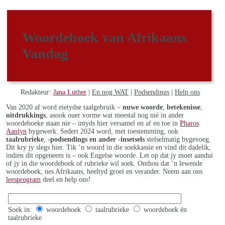
Woordeboek van Afrikaans
Vandag
Redakteur:
Jana Luther
|
En nog WAT
|
Podsendings
|
Help ons
Van 2020 af word eietydse taalgebruik –
nuwe woorde
,
betekenisse
,
uitdrukkings
, asook ouer vorme wat meestal nog nié in ander
woordeboeke staan nie – intyds hier versamel en af en toe in
Pharos
Aanlyn
bygewerk. Sedert 2024 word, met toestemming, ook
taalrubrieke
,
-podsendings en ander -insetsels
stelselmatig bygevoeg.
Dit kry jy slegs hier. Tik ’n woord in die soekkassie en vind dit dadelik,
indien dit opgeneem is – ook Engelse woorde. Let op dat jy moet aandui
of jy in die woordeboek of rubrieke wil soek. Onthou dat ’n lewende
woordeboek, nes Afrikaans, heeltyd groei en verander. Neem aan ons
leesprogram
deel en help ons!
Soek in:
woordeboek
taalrubrieke
woordeboek én
taalrubrieke