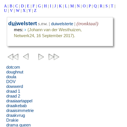
A
|
B
|
C
|
D
|
E
|
F
|
G
|
H
|
I
|
J
|
K
|
L
|
M
|
N
|
O
|
P
|
Q
|
R
|
S
|
T
|
U
|
V
|
W
|
X
|
Y
|
Z
d
ui
welstert
s.nw.
(tronktaal)
|
duiwelsterte
|
›
mes
:
(Johann van der Westhuizen,
Netwerk24, 16 September 2017).
dotcom
doughnut
doula
DOV
dowwerd
draad 1
draad 2
draaiaartappel
draaikebab
draaisimmetrie
draakvrug
Drakie
drama queen