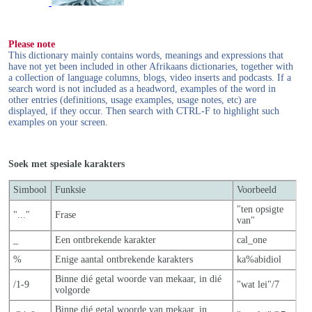
Please note
This dictionary mainly contains words, meanings and expressions that
have not yet been included in other Afrikaans dictionaries, together with
a collection of language columns, blogs, video inserts and podcasts. If a
search word is not included as a headword, examples of the word in
other entries (definitions, usage examples, usage notes, etc) are
displayed, if they occur. Then search with CTRL-F to highlight such
examples on your screen.
Soek met spesiale karakters
Simbool
Funksie
Voorbeeld
"ten opsigte
"..."
Frase
van"
_
Een ontbrekende karakter
cal_one
%
Enige aantal ontbrekende karakters
ka%abidiol
Binne dié getal woorde van mekaar, in dié
/1-9
"wat lei"/7
volgorde
Binne dié getal woorde van mekaar, in