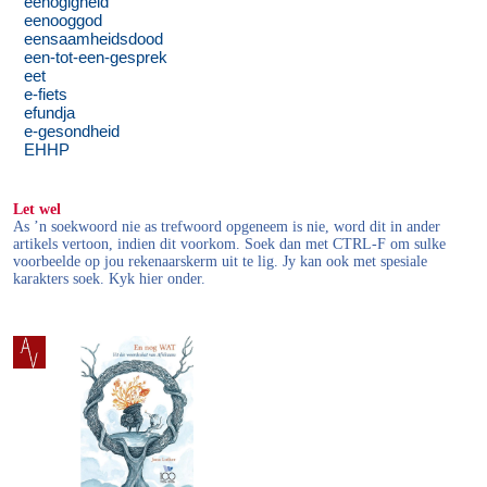
eenogigheid
eenooggod
eensaamheidsdood
een-tot-een-gesprek
eet
e-fiets
efundja
e-gesondheid
EHHP
Let wel
As ’n soekwoord nie as trefwoord opgeneem is nie, word dit in ander
artikels vertoon, indien dit voorkom. Soek dan met CTRL-F om sulke
voorbeelde op jou rekenaarskerm uit te lig. Jy kan ook met spesiale
karakters soek. Kyk hier onder.