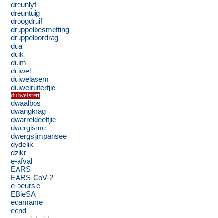
dreunlyf
dreuntuig
droogdruif
druppelbesmetting
druppeloordrag
dua
duik
duim
duiwel
duiwelasem
duiwelruitertjie
duiwelstert
dwaalbos
dwangkrag
dwarreldeeltjie
dwergisme
dwergsjimpansee
dydelik
dzikr
e-afval
EARS
EARS-CoV-2
e-beursie
EBieSA
edamame
eend