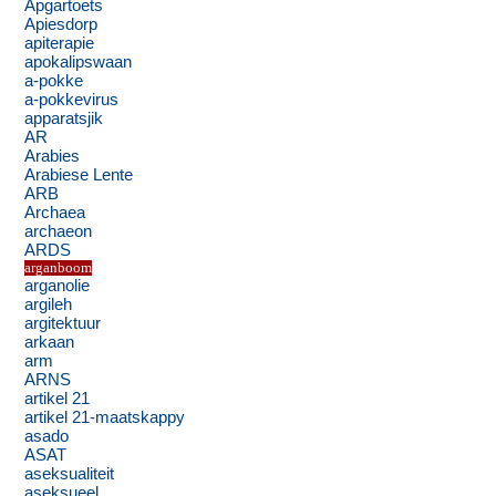
Apgartoets
Apiesdorp
apiterapie
apokalipswaan
a-pokke
a-pokkevirus
apparatsjik
AR
Arabies
Arabiese Lente
ARB
Archaea
archaeon
ARDS
arganboom
arganolie
argileh
argitektuur
arkaan
arm
ARNS
artikel 21
artikel 21-maatskappy
asado
ASAT
aseksualiteit
aseksueel