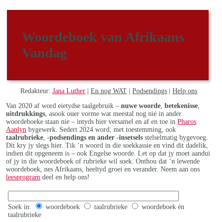
Woordeboek van Afrikaans
Vandag
Redakteur:
Jana Luther
|
En nog WAT
|
Podsendings
|
Help ons
Van 2020 af word eietydse taalgebruik –
nuwe woorde
,
betekenisse
,
uitdrukkings
, asook ouer vorme wat meestal nog nié in ander
woordeboeke staan nie – intyds hier versamel en af en toe in
Pharos
Aanlyn
bygewerk. Sedert 2024 word, met toestemming, ook
taalrubrieke
,
-podsendings en ander -insetsels
stelselmatig bygevoeg.
Dit kry jy slegs hier. Tik ’n woord in die soekkassie en vind dit dadelik,
indien dit opgeneem is – ook Engelse woorde. Let op dat jy moet aandui
of jy in die woordeboek of rubrieke wil soek. Onthou dat ’n lewende
woordeboek, nes Afrikaans, heeltyd groei en verander. Neem aan ons
leesprogram
deel en help ons!
Soek in:
woordeboek
taalrubrieke
woordeboek én
taalrubrieke