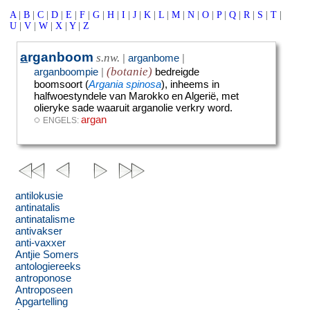
A
|
B
|
C
|
D
|
E
|
F
|
G
|
H
|
I
|
J
|
K
|
L
|
M
|
N
|
O
|
P
|
Q
|
R
|
S
|
T
|
U
|
V
|
W
|
X
|
Y
|
Z
a
rganboom
s.nw.
|
arganbome
|
(botanie)
arganboompie
|
bedreigde
boomsoort (
Argania spinosa
), inheems in
halfwoestyndele van Marokko en Algerië, met
olieryke sade waaruit arganolie verkry word.
◌
argan
ENGELS:
antilokusie
antinatalis
antinatalisme
antivakser
anti-vaxxer
Antjie Somers
antologiereeks
antroponose
Antroposeen
Apgartelling