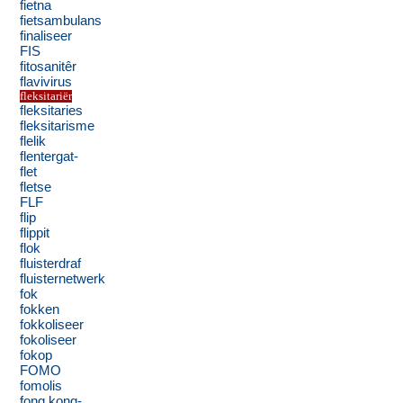
fietna
fietsambulans
finaliseer
FIS
fitosanitêr
flavivirus
fleksitariër
fleksitaries
fleksitarisme
flelik
flentergat-
flet
fletse
FLF
flip
flippit
flok
fluisterdraf
fluisternetwerk
fok
fokken
fokkoliseer
fokoliseer
fokop
FOMO
fomolis
fong kong-