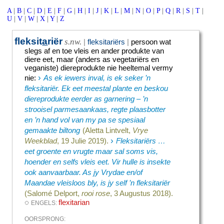
A
|
B
|
C
|
D
|
E
|
F
|
G
|
H
|
I
|
J
|
K
|
L
|
M
|
N
|
O
|
P
|
Q
|
R
|
S
|
T
|
U
|
V
|
W
|
X
|
Y
|
Z
fleksit
a
riër
s.nw.
|
fleksitariërs
|
persoon wat
slegs af en toe vleis en ander produkte van
diere eet, maar (anders as vegetariërs en
veganiste) diereprodukte nie heeltemal vermy
›
nie
:
As ek iewers inval, is ek seker ’n
fleksitariër. Ek eet meestal plante en beskou
diereprodukte eerder as garnering – ’n
strooisel parmesaankaas, regte plaasbotter
en ’n hand vol van my pa se spesiaal
gemaakte biltong
(Aletta Lintvelt,
Vrye
›
Weekblad
, 19 Julie 2019).
Fleksitariërs …
eet groente en vrugte maar sal soms vis,
hoender en selfs vleis eet. Vir hulle is insekte
ook aanvaarbaar. As jy Vrydae en/of
Maandae vleisloos bly, is jy self ’n fleksitariër
(Salomé Delport,
rooi rose
, 3 Augustus 2018).
◌
flexitarian
ENGELS:
OORSPRONG: