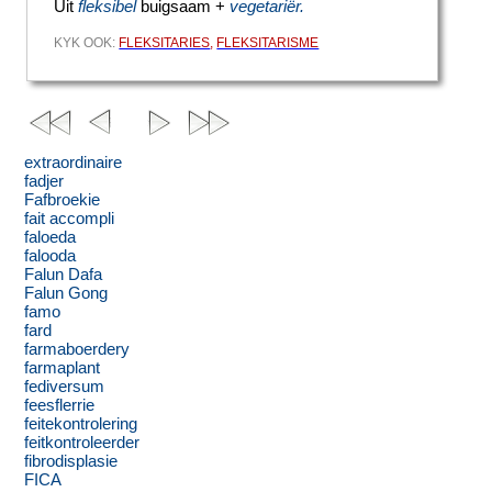
Uit
fleksibel
buigsaam +
vegetariër.
KYK OOK:
FLEKSITARIES
,
FLEKSITARISME
extraordinaire
fadjer
Fafbroekie
fait accompli
faloeda
falooda
Falun Dafa
Falun Gong
famo
fard
farmaboerdery
farmaplant
fediversum
feesflerrie
feitekontrolering
feitkontroleerder
fibrodisplasie
FICA