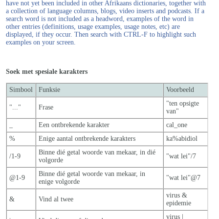
have not yet been included in other Afrikaans dictionaries, together with
a collection of language columns, blogs, video inserts and podcasts. If a
search word is not included as a headword, examples of the word in
other entries (definitions, usage examples, usage notes, etc) are
displayed, if they occur. Then search with CTRL-F to highlight such
examples on your screen.
Soek met spesiale karakters
Simbool
Funksie
Voorbeeld
"ten opsigte
"..."
Frase
van"
_
Een ontbrekende karakter
cal_one
%
Enige aantal ontbrekende karakters
ka%abidiol
Binne dié getal woorde van mekaar, in dié
/1-9
"wat lei"/7
volgorde
Binne dié getal woorde van mekaar, in
@1-9
"wat lei"@7
enige volgorde
virus &
&
Vind al twee
epidemie
virus |