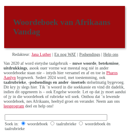
Woordeboek van Afrikaans
Vandag
Redakteur:
Jana Luther
|
En nog WAT
|
Podsendings
|
Help ons
Van 2020 af word eietydse taalgebruik –
nuwe woorde
,
betekenisse
,
uitdrukkings
, asook ouer vorme wat meestal nog nié in ander
woordeboeke staan nie – intyds hier versamel en af en toe in
Pharos
Aanlyn
bygewerk. Sedert 2024 word, met toestemming, ook
taalrubrieke
,
-podsendings en ander -insetsels
stelselmatig bygevoeg.
Dit kry jy slegs hier. Tik ’n woord in die soekkassie en vind dit dadelik,
indien dit opgeneem is – ook Engelse woorde. Let op dat jy moet aandui
of jy in die woordeboek of rubrieke wil soek. Onthou dat ’n lewende
woordeboek, nes Afrikaans, heeltyd groei en verander. Neem aan ons
leesprogram
deel en help ons!
Soek in:
woordeboek
taalrubrieke
woordeboek én
taalrubrieke