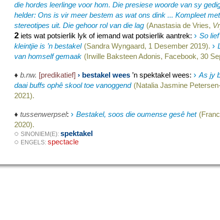
die hordes leerlinge voor hom. Die presiese woorde van sy ged
helder: Ons is vir meer bestem as wat ons dink ... Kompleet met 
stereotipes uit. Die gehoor rol van die lag
(Anastasia de Vries,
V
2
›
iets wat potsierlik lyk of iemand wat potsierlik aantrek
:
So lie
›
kleintjie is ’n bestakel
(Sandra Wyngaard, 1 Desember 2019).
van homself gemaak
(Irwille Baksteen Adonis, Facebook, 30 S
›
♦
b.nw.
[predikatief]
› bestakel wees
’n spektakel wees
:
As jy b
daai buffs ophê skool toe vanoggend
(Natalia Jasmine Peterse
2021).
›
♦
tussenwerpsel
:
Bestakel, soos die oumense gesê het
(Franc
2020).
◌
spektakel
SINONIEM(E):
◌
spectacle
ENGELS: