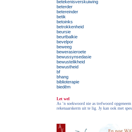
betekenisverskuiwing
beterder
betereinder
betik
betoinks
betrokkenheid
beursie
beurtbalkie
bevelpor
beweeg
bewerasieroete
bewussynsedasie
bewustelikheid
bewustheid
bf
bhang
biblioterapie
biedêm
Let wel
As ’n soekwoord nie as trefwoord opgeneem i
rekenaarskerm uit te lig. Jy kan ook met spes