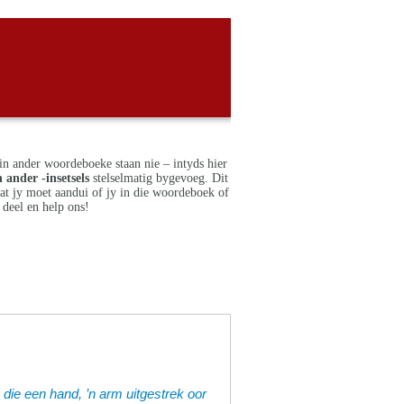
in ander woordeboeke staan nie – intyds hier
 ander -insetsels
stelselmatig bygevoeg. Dit
dat jy moet aandui of jy in die woordeboek of
deel en help ons!
n die een hand, ’n arm uitgestrek oor