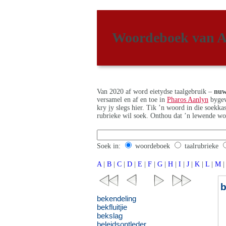
Woordeboek van A
Van 2020 af word eietydse taalgebruik –
nuw
versamel en af en toe in
Pharos Aanlyn
bygew
kry jy slegs hier. Tik ’n woord in die soekk
rubrieke wil soek. Onthou dat ’n lewende wo
Soek in:
woordeboek
taalrubrieke
A
|
B
|
C
|
D
|
E
|
F
|
G
|
H
|
I
|
J
|
K
|
L
|
M
|
b
bekendeling
bekfluitjie
bekslag
beleidsontleder