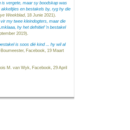
ig is vergete, maar sy boodskap was
akkeltjies en bestakels by, ryg hy die
rye Weekblad
, 18 Junie 2021).
f vir my twee kleindogters, maar die
Lmklaaa, hy het defnitief ’n bestakel
eptember 2019).
estakel is soos dié kind ... hy wil al
n-Boumeester, Facebook, 19 Maart
ois M. van Wyk, Facebook, 29 April