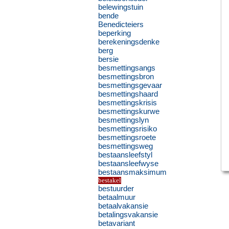
belewingstuin
bende
Benedicteiers
beperking
berekeningsdenke
berg
bersie
besmettingsangs
besmettingsbron
besmettingsgevaar
besmettingshaard
besmettingskrisis
besmettingskurwe
besmettingslyn
besmettingsrisiko
besmettingsroete
besmettingsweg
bestaansleefstyl
bestaansleefwyse
bestaansmaksimum
bestakel
bestuurder
betaalmuur
betaalvakansie
betalingsvakansie
betavariant