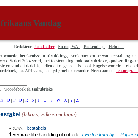
frikaans Vandag
Redakteur:
Jana Luther
|
En nog WAT
|
Podsendings
|
Help ons
e woorde
,
betekenisse
,
uitdrukkings
, asook ouer vorme wat meestal nog nié 
erk. Sedert 2024 word, met toestemming, ook
taalrubrieke
,
-podsendings en
assie en vind dit dadelik, indien dit opgeneem is – ook Engelse woorde. Let op 
ordeboek, nes Afrikaans, heeltyd groei en verander. Neem aan ons
leesprogram
woordeboek én taalrubrieke
N
|
O
|
P
|
Q
|
R
|
S
|
T
|
U
|
V
|
W
|
X
|
Y
|
Z
est
a
kel
(lekties, volksetimologie)
♦
s.nw.
|
bestakels
|
1
›
vermaaklike handeling of optrede
:
En toe kom hy ... Papier i