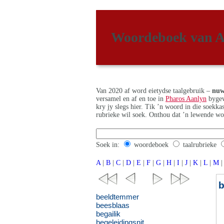
Woordeboek van A
Van 2020 af word eietydse taalgebruik –
nuw
versamel en af en toe in
Pharos Aanlyn
bygew
kry jy slegs hier. Tik ’n woord in die soekk
rubrieke wil soek. Onthou dat ’n lewende wo
Soek in:
woordeboek
taalrubrieke
A
|
B
|
C
|
D
|
E
|
F
|
G
|
H
|
I
|
J
|
K
|
L
|
M
|
beeldtemmer
beesblaas
begailik
begeleidingsnit