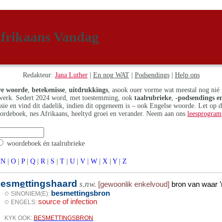
frikaans Vandag
Redakteur:
Jana Luther
|
En nog WAT
|
Podsendings
|
Help ons
e woorde
,
betekenisse
,
uitdrukkings
, asook ouer vorme wat meestal nog nié 
erk. Sedert 2024 word, met toestemming, ook
taalrubrieke
,
-podsendings en
assie en vind dit dadelik, indien dit opgeneem is – ook Engelse woorde. Let op 
ordeboek, nes Afrikaans, heeltyd groei en verander. Neem aan ons
leesprogram
woordeboek én taalrubrieke
N
|
O
|
P
|
Q
|
R
|
S
|
T
|
U
|
V
|
W
|
X
|
Y
|
Z
besm
e
ttingshaard
s.nw.
[gewoonlik enkelvoud]
bron van waar ’
◌
besmettingsbron
SINONIEM(E):
◌
source of infection
ENGELS:
KYK OOK:
BESMETTINGSBRON