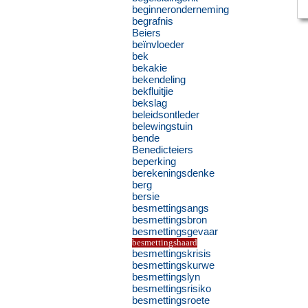
beginneronderneming
begrafnis
Beiers
beïnvloeder
bek
bekakie
bekendeling
bekfluitjie
bekslag
beleidsontleder
belewingstuin
bende
Benedicteiers
beperking
berekeningsdenke
berg
bersie
besmettingsangs
besmettingsbron
besmettingsgevaar
besmettingshaard
besmettingskrisis
besmettingskurwe
besmettingslyn
besmettingsrisiko
besmettingsroete