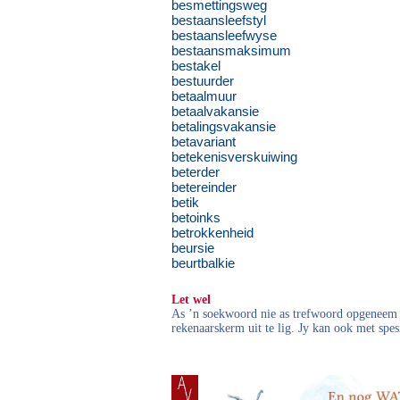
besmettingsweg
bestaansleefstyl
bestaansleefwyse
bestaansmaksimum
bestakel
bestuurder
betaalmuur
betaalvakansie
betalingsvakansie
betavariant
betekenisverskuiwing
beterder
betereinder
betik
betoinks
betrokkenheid
beursie
beurtbalkie
Let wel
As ’n soekwoord nie as trefwoord opgeneem i
rekenaarskerm uit te lig. Jy kan ook met spes