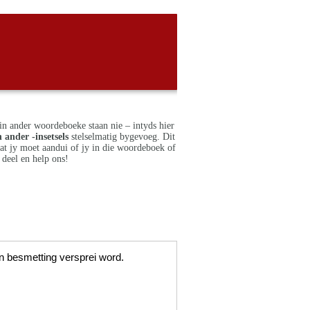
in ander woordeboeke staan nie – intyds hier
 ander -insetsels
stelselmatig bygevoeg. Dit
dat jy moet aandui of jy in die woordeboek of
deel en help ons!
n besmetting versprei word.