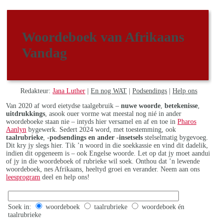
Woordeboek van Afrikaans
Vandag
Redakteur:
Jana Luther
|
En nog WAT
|
Podsendings
|
Help ons
Van 2020 af word eietydse taalgebruik –
nuwe woorde
,
betekenisse
,
uitdrukkings
, asook ouer vorme wat meestal nog nié in ander
woordeboeke staan nie – intyds hier versamel en af en toe in
Pharos
Aanlyn
bygewerk. Sedert 2024 word, met toestemming, ook
taalrubrieke
,
-podsendings en ander -insetsels
stelselmatig bygevoeg.
Dit kry jy slegs hier. Tik ’n woord in die soekkassie en vind dit dadelik,
indien dit opgeneem is – ook Engelse woorde. Let op dat jy moet aandui
of jy in die woordeboek of rubrieke wil soek. Onthou dat ’n lewende
woordeboek, nes Afrikaans, heeltyd groei en verander. Neem aan ons
leesprogram
deel en help ons!
Soek in:
woordeboek
taalrubrieke
woordeboek én
taalrubrieke