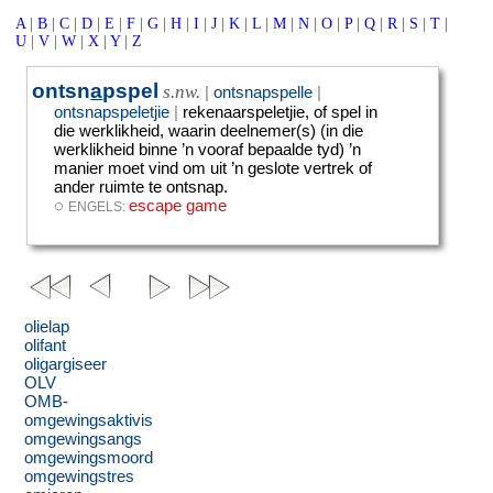
A
|
B
|
C
|
D
|
E
|
F
|
G
|
H
|
I
|
J
|
K
|
L
|
M
|
N
|
O
|
P
|
Q
|
R
|
S
|
T
|
U
|
V
|
W
|
X
|
Y
|
Z
ontsn
a
pspel
s.nw.
|
ontsnapspelle
|
ontsnapspeletjie
|
rekenaarspeletjie, of spel in
die werklikheid, waarin deelnemer(s) (in die
werklikheid binne ’n vooraf bepaalde tyd) ’n
manier moet vind om uit ’n geslote vertrek of
ander ruimte te ontsnap.
◌
escape game
ENGELS:
olielap
olifant
oligargiseer
OLV
OMB-
omgewingsaktivis
omgewingsangs
omgewingsmoord
omgewingstres