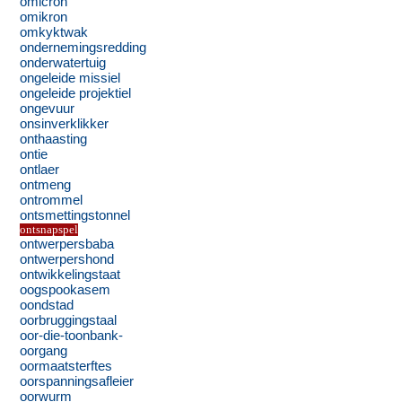
omicron
omikron
omkyktwak
ondernemingsredding
onderwatertuig
ongeleide missiel
ongeleide projektiel
ongevuur
onsinverklikker
onthaasting
ontie
ontlaer
ontmeng
ontrommel
ontsmettingstonnel
ontsnapspel
ontwerpersbaba
ontwerpershond
ontwikkelingstaat
oogspookasem
oondstad
oorbruggingstaal
oor-die-toonbank-
oorgang
oormaatsterftes
oorspanningsafleier
oorwurm