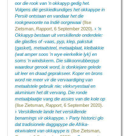
oor die rook van ’n okkapyp gedig het.
Volgens dié geskiedkundiges het okkapype in
Persië ontstaan en vandaar het die
rookgewoonte na Indië oorgewaai
(Ilse
›
Zietsman,
Rapport
, 6 September 2020).
’n
Okkapyp bestaan uit verskillende onderdele:
die glasfles of -vaas, pyp, klep, pakstuk
(gasket)
, metaalsteel, metaalplaat, kleibakkie
(wat amper soos ’n wye eierkelkie lyk) en
soms ’n windskerm. Die silikoonrubberpyp
waardeur gerook word, is donkiejare gelede
uit leer en draad geprakseer. Koper en brons
word nie meer vir die vervaardiging van
metaalstele gebruik nie; vlekvryestaal en
aluminium het dit vervang. Die ronde
metaalplaatjie vang die assies van die kole op
(Ilse Zietsman,
Rapport
, 6 September 2020).
›
Verskillende lande het verskillende
›
benamings vir okkapype.
Party historici glo
dat tradisionele daggapype die Afrika-
ekwivalent van okkapype is
(Ilse Zietsman,