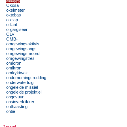
okkapyp
Okosa
oksimeter
oktobas
olielap
olifant
oligargiseer
OLV
OMB-
omgewingsaktivis
omgewingsangs
omgewingsmoord
omgewingstres
omicron
omikron
omkyktwak
ondernemingsredding
onderwatertuig
ongeleide missiel
ongeleide projektiel
ongevuur
onsinverklikker
onthaasting
ontie
Let wel