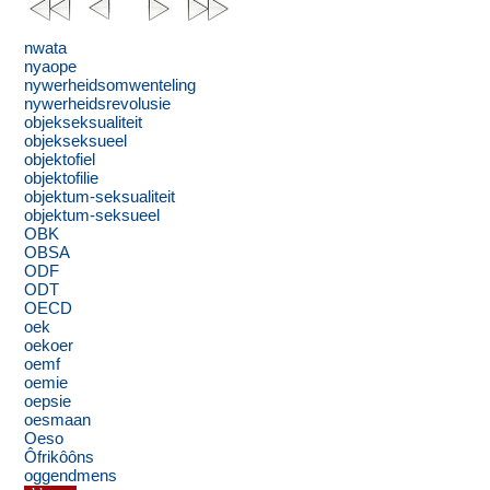
nwata
nyaope
nywerheidsomwenteling
nywerheidsrevolusie
objekseksualiteit
objekseksueel
objektofiel
objektofilie
objektum-seksualiteit
objektum-seksueel
OBK
OBSA
ODF
ODT
OECD
oek
oekoer
oemf
oemie
oepsie
oesmaan
Oeso
Ôfrikôôns
oggendmens