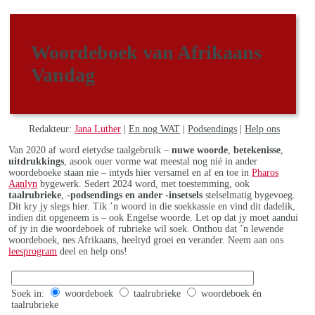
Woordeboek van Afrikaans
Vandag
Redakteur:
Jana Luther
|
En nog WAT
|
Podsendings
|
Help ons
Van 2020 af word eietydse taalgebruik –
nuwe woorde
,
betekenisse
,
uitdrukkings
, asook ouer vorme wat meestal nog nié in ander
woordeboeke staan nie – intyds hier versamel en af en toe in
Pharos
Aanlyn
bygewerk. Sedert 2024 word, met toestemming, ook
taalrubrieke
,
-podsendings en ander -insetsels
stelselmatig bygevoeg.
Dit kry jy slegs hier. Tik ’n woord in die soekkassie en vind dit dadelik,
indien dit opgeneem is – ook Engelse woorde. Let op dat jy moet aandui
of jy in die woordeboek of rubrieke wil soek. Onthou dat ’n lewende
woordeboek, nes Afrikaans, heeltyd groei en verander. Neem aan ons
leesprogram
deel en help ons!
Soek in:
woordeboek
taalrubrieke
woordeboek én
taalrubrieke