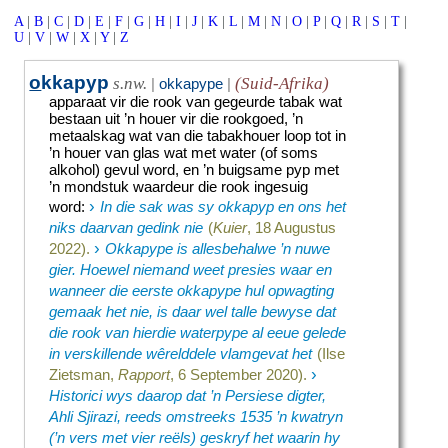
A
|
B
|
C
|
D
|
E
|
F
|
G
|
H
|
I
|
J
|
K
|
L
|
M
|
N
|
O
|
P
|
Q
|
R
|
S
|
T
|
U
|
V
|
W
|
X
|
Y
|
Z
o
kkapyp
s.nw.
(Suid-Afrika)
|
okkapype
|
apparaat vir die rook van gegeurde tabak wat
bestaan uit ’n houer vir die rookgoed, ’n
metaalskag wat van die tabakhouer loop tot in
’n houer van glas wat met water (of soms
alkohol) gevul word, en ’n buigsame pyp met
’n mondstuk waardeur die rook ingesuig
›
word
:
In die sak was sy okkapyp en ons het
niks daarvan gedink nie
(
Kuier
, 18 Augustus
›
2022).
Okkapype is allesbehalwe ’n nuwe
gier. Hoewel niemand weet presies waar en
wanneer die eerste okkapype hul opwagting
gemaak het nie, is daar wel talle bewyse dat
die rook van hierdie waterpype al eeue gelede
in verskillende wêrelddele vlamgevat het
(Ilse
›
Zietsman,
Rapport
, 6 September 2020).
Historici wys daarop dat ’n Persiese digter,
Ahli Sjirazi, reeds omstreeks 1535 ’n kwatryn
(’n vers met vier reëls) geskryf het waarin hy