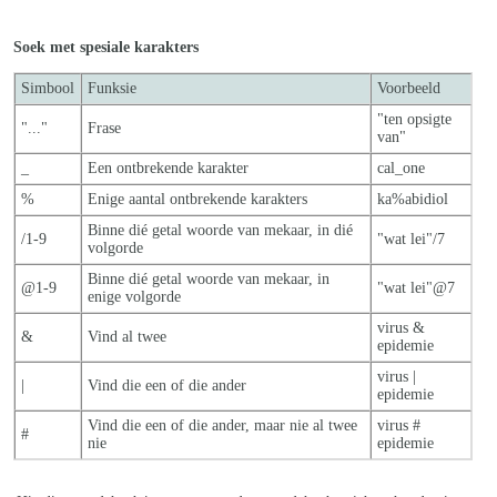
Soek met spesiale karakters
Simbool
Funksie
Voorbeeld
"ten opsigte
"..."
Frase
van"
_
Een ontbrekende karakter
cal_one
%
Enige aantal ontbrekende karakters
ka%abidiol
Binne dié getal woorde van mekaar, in dié
/1-9
"wat lei"/7
volgorde
Binne dié getal woorde van mekaar, in
@1-9
"wat lei"@7
enige volgorde
virus &
&
Vind al twee
epidemie
virus |
|
Vind die een of die ander
epidemie
Vind die een of die ander, maar nie al twe
e
virus #
#
nie
epidemie