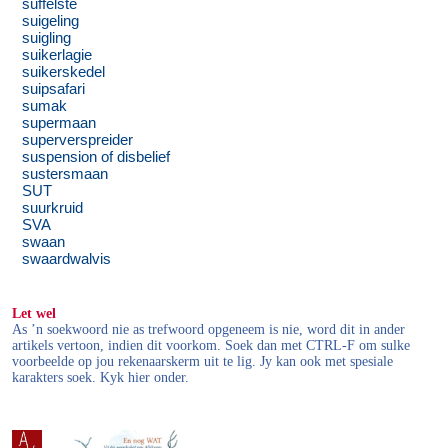
suffelste
suigeling
suigling
suikerlagie
suikerskedel
suipsafari
sumak
supermaan
superverspreider
suspension of disbelief
sustersmaan
SUT
suurkruid
SVA
swaan
swaardwalvis
Let wel
As ’n soekwoord nie as trefwoord opgeneem is nie, word dit in ander
artikels vertoon, indien dit voorkom. Soek dan met CTRL-F om sulke
voorbeelde op jou rekenaarskerm uit te lig. Jy kan ook met spesiale
karakters soek. Kyk hier onder.