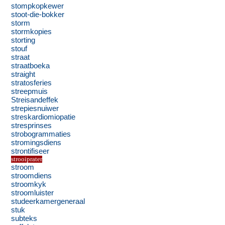
stompkopkewer
stoot-die-bokker
storm
stormkopies
storting
stouf
straat
straatboeka
straight
stratosferies
streepmuis
Streisandeffek
strepiesnuiwer
streskardiomiopatie
stresprinses
strobogrammaties
stromingsdiens
strontifiseer
strooiprater
stroom
stroomdiens
stroomkyk
stroomluister
studeerkamergeneraal
stuk
subteks