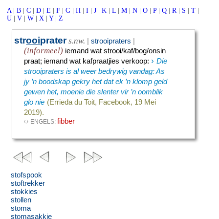
A
|
B
|
C
|
D
|
E
|
F
|
G
|
H
|
I
|
J
|
K
|
L
|
M
|
N
|
O
|
P
|
Q
|
R
|
S
|
T
|
U
|
V
|
W
|
X
|
Y
|
Z
str
ooi
prater
s.nw.
|
strooipraters
|
(informeel)
iemand wat strooi/kaf/bog/onsin
›
praat
;
iemand wat kafpraatjies verkoop
:
Die
strooipraters is al weer bedrywig vandag: As
jy ’n boodskap gekry het dat ek ’n klomp geld
gewen het, moenie die slenter vir ’n oomblik
glo nie
(Errieda du Toit, Facebook, 19 Mei
2019).
◌
fibber
ENGELS:
stofspook
stoftrekker
stokkies
stollen
stoma
stomasakkie