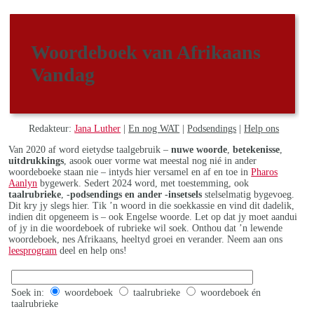
Woordeboek van Afrikaans
Vandag
Redakteur:
Jana Luther
|
En nog WAT
|
Podsendings
|
Help ons
Van 2020 af word eietydse taalgebruik –
nuwe woorde
,
betekenisse
,
uitdrukkings
, asook ouer vorme wat meestal nog nié in ander
woordeboeke staan nie – intyds hier versamel en af en toe in
Pharos
Aanlyn
bygewerk. Sedert 2024 word, met toestemming, ook
taalrubrieke
,
-podsendings en ander -insetsels
stelselmatig bygevoeg.
Dit kry jy slegs hier. Tik ’n woord in die soekkassie en vind dit dadelik,
indien dit opgeneem is – ook Engelse woorde. Let op dat jy moet aandui
of jy in die woordeboek of rubrieke wil soek. Onthou dat ’n lewende
woordeboek, nes Afrikaans, heeltyd groei en verander. Neem aan ons
leesprogram
deel en help ons!
Soek in:
woordeboek
taalrubrieke
woordeboek én
taalrubrieke