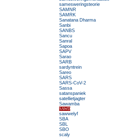
samesweringsteorie
SAMNR
SAMRK
Sanatana Dharma
Sanbi
SANBS
Sancu
Sanral
Sapoa
SAPV
Sarao
SARB
sardyntrein
Sareo
SARS
SARS-CoV-2
Sassa
satanspaniek
satellietjagter
Sawamba
SAWD
sawwelyf
SBA
SBL
SBO
scaly