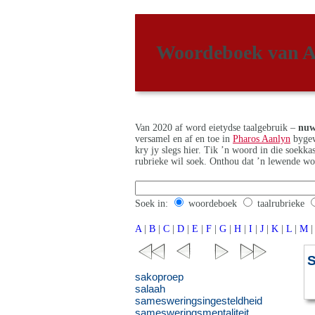
Woordeboek van A
Van 2020 af word eietydse taalgebruik –
nuw
versamel en af en toe in
Pharos Aanlyn
bygew
kry jy slegs hier. Tik ’n woord in die soekk
rubrieke wil soek. Onthou dat ’n lewende wo
Soek in:
woordeboek
taalrubrieke
A
|
B
|
C
|
D
|
E
|
F
|
G
|
H
|
I
|
J
|
K
|
L
|
M
|
sakoproep
salaah
samesweringsingesteldheid
samesweringsmentaliteit