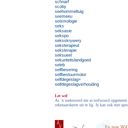
schnarf
scoby
seehommeltuig
seemeeu
seismologie
seks
seksasie
sekspo
seksskrywery
seksterapeut
seksterapie
seksueel
sekuriteitslandgoed
seleb
selfbesering
selfbestuurmotor
selfdegeslag=
selfdegeslagverhouding
Let wel
As ’n soekwoord nie as trefwoord opgeneem i
rekenaarskerm uit te lig. Jy kan ook met spes