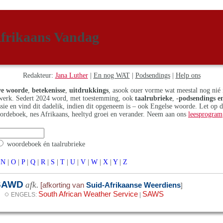
frikaans Vandag
Redakteur:
Jana Luther
|
En nog WAT
|
Podsendings
|
Help ons
e woorde
,
betekenisse
,
uitdrukkings
, asook ouer vorme wat meestal nog nié 
erk. Sedert 2024 word, met toestemming, ook
taalrubrieke
,
-podsendings en
assie en vind dit dadelik, indien dit opgeneem is – ook Engelse woorde. Let op 
ordeboek, nes Afrikaans, heeltyd groei en verander. Neem aan ons
leesprogram
woordeboek én taalrubrieke
N
|
O
|
P
|
Q
|
R
|
S
|
T
|
U
|
V
|
W
|
X
|
Y
|
Z
SAWD
afk.
[afkorting van
Suid-Afrikaanse Weerdiens
]
◌
South African Weather Service
SAWS
ENGELS:
|