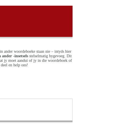
in ander woordeboeke staan nie – intyds hier
 ander -insetsels
stelselmatig bygevoeg. Dit
dat jy moet aandui of jy in die woordeboek of
deel en help ons!