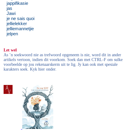
jappifikasie
jas
Jawi
je ne sais quoi
jellielekker
jelliemannetjie
jelpen
Let wel
As ’n soekwoord nie as trefwoord opgeneem is nie, word dit in ander
artikels vertoon, indien dit voorkom. Soek dan met CTRL-F om sulke
voorbeelde op jou rekenaarskerm uit te lig. Jy kan ook met spesiale
karakters soek. Kyk hier onder.