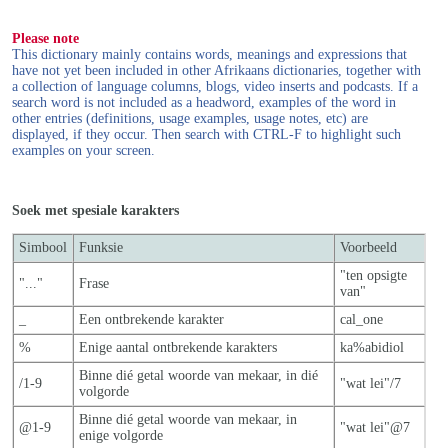
Please note
This dictionary mainly contains words, meanings and expressions that
have not yet been included in other Afrikaans dictionaries, together with
a collection of language columns, blogs, video inserts and podcasts. If a
search word is not included as a headword, examples of the word in
other entries (definitions, usage examples, usage notes, etc) are
displayed, if they occur. Then search with CTRL-F to highlight such
examples on your screen.
Soek met spesiale karakters
Simbool
Funksie
Voorbeeld
"ten opsigte
"..."
Frase
van"
_
Een ontbrekende karakter
cal_one
%
Enige aantal ontbrekende karakters
ka%abidiol
Binne dié getal woorde van mekaar, in dié
/1-9
"wat lei"/7
volgorde
Binne dié getal woorde van mekaar, in
@1-9
"wat lei"@7
enige volgorde