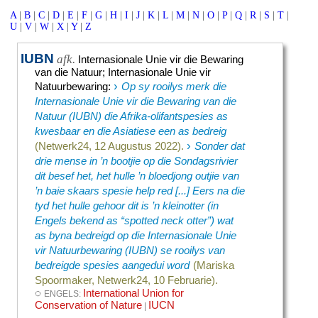
A
|
B
|
C
|
D
|
E
|
F
|
G
|
H
|
I
|
J
|
K
|
L
|
M
|
N
|
O
|
P
|
Q
|
R
|
S
|
T
|
U
|
V
|
W
|
X
|
Y
|
Z
IUBN
afk.
Internasionale Unie vir die Bewaring
van die Natuur
;
Internasionale Unie vir
›
Natuurbewaring
:
Op sy rooilys merk die
Internasionale Unie vir die Bewaring van die
Natuur (IUBN) die Afrika-olifantspesies as
kwesbaar en die Asiatiese een as bedreig
›
(Netwerk24, 12 Augustus 2022).
Sonder dat
drie mense in ’n bootjie op die Sondagsrivier
dit besef het, het hulle ’n bloedjong outjie van
’n baie skaars spesie help red [...] Eers na die
tyd het hulle gehoor dit is ’n kleinotter (in
Engels bekend as “spotted neck otter”) wat
as byna bedreigd op die Internasionale Unie
vir Natuurbewaring (IUBN) se rooilys van
bedreigde spesies aangedui word
(Mariska
Spoormaker, Netwerk24, 10 Februarie).
◌
International Union for
ENGELS:
Conservation of Nature
IUCN
|