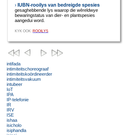
IUBN-rooilys van bedreigde spesies
›
gesaghebbende lys waarop die wêreldwye
bewaringstatus van dier- en plantspesies
aangedui word.
KYK OOK:
ROOILYS
intifada
intimiteitschoreograaf
intimiteitskoördineerder
intimiteitsvakuum
intubeer
IoT
IPA
IP-telefonie
IR
IRV
ISE
ishaa
isicholo
isiphandla