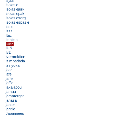
isjaai
isolasie
isolasiejurk
isolasiepak
isolasiesorg
isolasiespasie
issie
issit
Itac
itshitshi
IUBN
IUN
IvD
ivermektien
izimbadada
izinyoka
jaar
jafel
jaffel
jaffle
jakalapou
jamaa
jammergat
janaza
janter
jantjie
Japannees