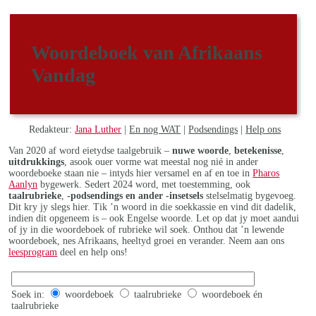
Woordeboek van Afrikaans
Vandag
Redakteur:
Jana Luther
|
En nog WAT
|
Podsendings
|
Help ons
Van 2020 af word eietydse taalgebruik –
nuwe woorde
,
betekenisse
,
uitdrukkings
, asook ouer vorme wat meestal nog nié in ander
woordeboeke staan nie – intyds hier versamel en af en toe in
Pharos
Aanlyn
bygewerk. Sedert 2024 word, met toestemming, ook
taalrubrieke
,
-podsendings en ander -insetsels
stelselmatig bygevoeg.
Dit kry jy slegs hier. Tik ’n woord in die soekkassie en vind dit dadelik,
indien dit opgeneem is – ook Engelse woorde. Let op dat jy moet aandui
of jy in die woordeboek of rubrieke wil soek. Onthou dat ’n lewende
woordeboek, nes Afrikaans, heeltyd groei en verander. Neem aan ons
leesprogram
deel en help ons!
Soek in:
woordeboek
taalrubrieke
woordeboek én
taalrubrieke