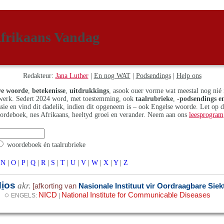
frikaans Vandag
Redakteur:
Jana Luther
|
En nog WAT
|
Podsendings
|
Help ons
e woorde
,
betekenisse
,
uitdrukkings
, asook ouer vorme wat meestal nog nié 
erk. Sedert 2024 word, met toestemming, ook
taalrubrieke
,
-podsendings en
assie en vind dit dadelik, indien dit opgeneem is – ook Engelse woorde. Let op 
ordeboek, nes Afrikaans, heeltyd groei en verander. Neem aan ons
leesprogram
woordeboek én taalrubrieke
N
|
O
|
P
|
Q
|
R
|
S
|
T
|
U
|
V
|
W
|
X
|
Y
|
Z
N
i
os
akr.
[afkorting van
Nasionale Instituut vir Oordraagbare Siek
◌
NICD
National Institute for Communicable Diseases
ENGELS:
|