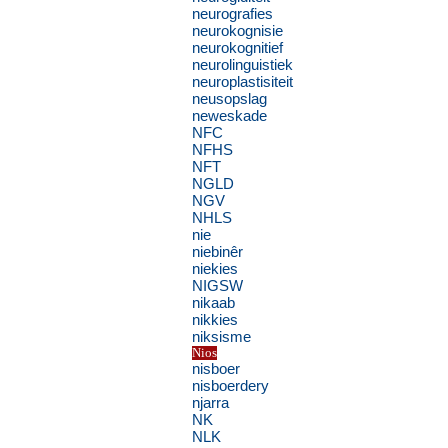
neurografies
neurokognisie
neurokognitief
neurolinguistiek
neuroplastisiteit
neusopslag
neweskade
NFC
NFHS
NFT
NGLD
NGV
NHLS
nie
niebinêr
niekies
NIGSW
nikaab
nikkies
niksisme
Nios
nisboer
nisboerdery
njarra
NK
NLK