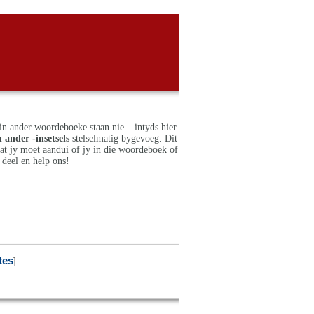
in ander woordeboeke staan nie – intyds hier
 ander -insetsels
stelselmatig bygevoeg. Dit
dat jy moet aandui of jy in die woordeboek of
deel en help ons!
tes
]