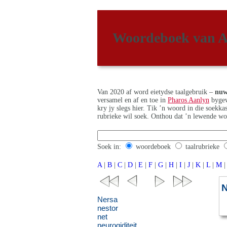
Woordeboek van A
Van 2020 af word eietydse taalgebruik –
nuw
versamel en af en toe in
Pharos Aanlyn
bygew
kry jy slegs hier. Tik ’n woord in die soekk
rubrieke wil soek. Onthou dat ’n lewende wo
Soek in:
woordeboek
taalrubrieke
A
|
B
|
C
|
D
|
E
|
F
|
G
|
H
|
I
|
J
|
K
|
L
|
M
|
Nersa
nestor
net
neurogiditeit