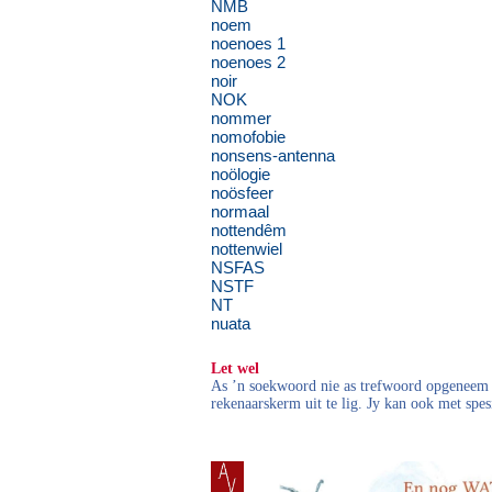
NMB
noem
noenoes 1
noenoes 2
noir
NOK
nommer
nomofobie
nonsens-antenna
noölogie
noösfeer
normaal
nottendêm
nottenwiel
NSFAS
NSTF
NT
nuata
Let wel
As ’n soekwoord nie as trefwoord opgeneem i
rekenaarskerm uit te lig. Jy kan ook met spes