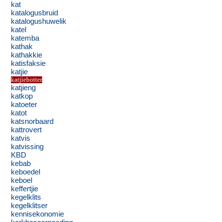
kat
katalogusbruid
katalogushuwelik
katel
katemba
kathak
kathakkie
katisfaksie
katjie
katjiebotter
katjieng
katkop
katoeter
katot
katsnorbaard
kattrovert
katvis
katvissing
KBD
kebab
keboedel
keboel
keffertjie
kegelklits
kegelklitser
kennisekonomie