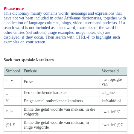
Please note
This dictionary mainly contains words, meanings and expressions that
have not yet been included in other Afrikaans dictionaries, together with
a collection of language columns, blogs, video inserts and podcasts. If a
search word is not included as a headword, examples of the word in
other entries (definitions, usage examples, usage notes, etc) are
displayed, if they occur. Then search with CTRL-F to highlight such
examples on your screen.
Soek met spesiale karakters
Simbool
Funksie
Voorbeeld
"ten opsigte
"..."
Frase
van"
_
Een ontbrekende karakter
cal_one
%
Enige aantal ontbrekende karakters
ka%abidiol
Binne dié getal woorde van mekaar, in dié
/1-9
"wat lei"/7
volgorde
Binne dié getal woorde van mekaar, in
@1-9
"wat lei"@7
enige volgorde