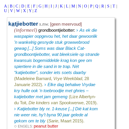
A
|
B
|
C
|
D
|
E
|
F
|
G
|
H
|
I
|
J
|
K
|
L
|
M
|
N
|
O
|
P
|
Q
|
R
|
S
|
T
|
U
|
V
|
W
|
X
|
Y
|
Z
k
a
tjiebotter
s.nw.
[geen meervoud]
›
(informeel)
grondboontjiebotter
:
As ek die
waspapier oopgevou het, het daar gewoonlik
’n wankelrig gesnyde stuk growwebrood
gewag [...] Soms was daar Black Cat-
grondboontjiebotter, wat bleeksiele op strande
kwansuis bogemiddelde krag kon gee om
spiertiere in die sand in te trap. Nét
“katjiebotter”, sonder iets soets daarby
(Madeleine Barnard,
Vrye Weekblad
, 28
›
Januarie 2022).
Elke dag behalwe Vrydae
kry hulle ook ’n toebroodjie met ghries –
katjiebotter met jam gemeng
(Lize Albertyn-
du Toit,
Die kinders van Spookwerwe
, 2019).
›
Katjiebotter bly nr. 1-keuse [...] Dié kat kom
nie weer nie, hy’t byna 90 jaar gelede al
gekom om te bly
(
Sarie
, Maart 2015).
◌
peanut butter
ENGELS: