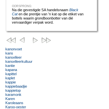
OORSPRONG:
Na die gevestigde SA handelsnaam
Black
Cat
en die prentjie van ’n kat op die etiket van
bottels waarin grondboonbotter van dié
vervaardiger verpak word.
kanonvoet
kans
kanselleer
kanselleerkultuur
kantie
kapana
kapittel
kaplet
kappie
kappiebaadjie
kappietop
karamonk
Karen
Karoleaans
Karoo-oester