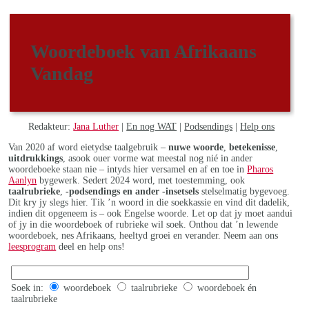
Woordeboek van Afrikaans
Vandag
Redakteur:
Jana Luther
|
En nog WAT
|
Podsendings
|
Help ons
Van 2020 af word eietydse taalgebruik –
nuwe woorde
,
betekenisse
,
uitdrukkings
, asook ouer vorme wat meestal nog nié in ander
woordeboeke staan nie – intyds hier versamel en af en toe in
Pharos
Aanlyn
bygewerk. Sedert 2024 word, met toestemming, ook
taalrubrieke
,
-podsendings en ander -insetsels
stelselmatig bygevoeg.
Dit kry jy slegs hier. Tik ’n woord in die soekkassie en vind dit dadelik,
indien dit opgeneem is – ook Engelse woorde. Let op dat jy moet aandui
of jy in die woordeboek of rubrieke wil soek. Onthou dat ’n lewende
woordeboek, nes Afrikaans, heeltyd groei en verander. Neem aan ons
leesprogram
deel en help ons!
Soek in:
woordeboek
taalrubrieke
woordeboek én
taalrubrieke