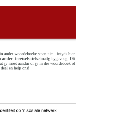
in ander woordeboeke staan nie – intyds hier
 ander -insetsels
stelselmatig bygevoeg. Dit
dat jy moet aandui of jy in die woordeboek of
deel en help ons!
dentiteit op ’n sosiale netwerk