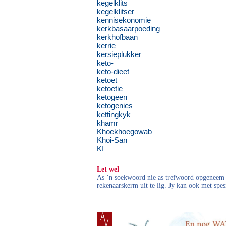
kegelklits
kegelklitser
kennisekonomie
kerkbasaarpoeding
kerkhofbaan
kerrie
kersieplukker
keto-
keto-dieet
ketoet
ketoetie
ketogeen
ketogenies
kettingkyk
khamr
Khoekhoegowab
Khoi-San
KI
Let wel
As ’n soekwoord nie as trefwoord opgeneem i
rekenaarskerm uit te lig. Jy kan ook met spes