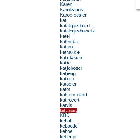
Karen
Karoleaans
Karoo-oester
kat
katalogusbruid
katalogushuwelik
katel
katemba
kathak
kathakkie
katisfaksie
katjie
katjiebotter
katjieng
katkop
katoeter
katot
katsnorbaard
kattrovert
katvis
katvissing
KBD
kebab
keboedel
keboel
keffertjie