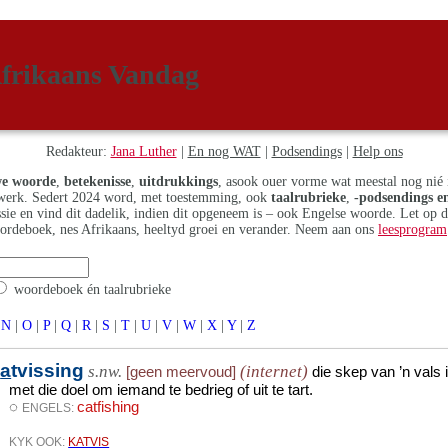
frikaans Vandag
Redakteur:
Jana Luther
|
En nog WAT
|
Podsendings
|
Help ons
e woorde
,
betekenisse
,
uitdrukkings
, asook ouer vorme wat meestal nog nié 
erk. Sedert 2024 word, met toestemming, ook
taalrubrieke
,
-podsendings en
assie en vind dit dadelik, indien dit opgeneem is – ook Engelse woorde. Let op 
ordeboek, nes Afrikaans, heeltyd groei en verander. Neem aan ons
leesprogram
woordeboek én taalrubrieke
N
|
O
|
P
|
Q
|
R
|
S
|
T
|
U
|
V
|
W
|
X
|
Y
|
Z
k
a
tvissing
s.nw.
(internet)
[geen meervoud]
die skep van ’n vals i
met die doel om iemand te bedrieg of uit te tart.
◌
catfishing
ENGELS:
KYK OOK:
KATVIS