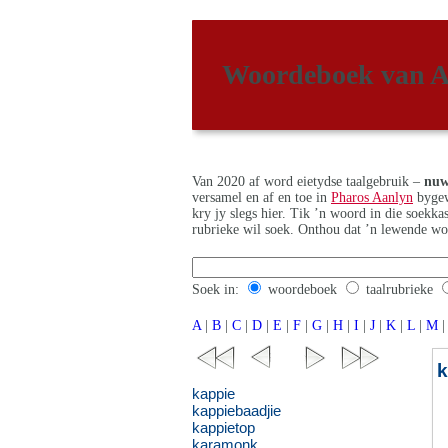
Woordeboek van A
Van 2020 af word eietydse taalgebruik –
nuw
versamel en af en toe in
Pharos Aanlyn
bygew
kry jy slegs hier. Tik ’n woord in die soekk
rubrieke wil soek. Onthou dat ’n lewende wo
Soek in:
woordeboek
taalrubrieke
A
|
B
|
C
|
D
|
E
|
F
|
G
|
H
|
I
|
J
|
K
|
L
|
M
|
kappie
kappiebaadjie
kappietop
karamonk