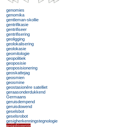
genomies
genomika
gentleman-skollie
gentrifikasie
gentrifiseer
gentrifisering
geoligging
geolokalisering
geolokasie
geomitologie
geopolitiek
geoposisie
geoposisionering
geoskattejag
geosmien
geosmine
geostasionêre satelliet
geraasonderdukkend
Germaans
geruisdempend
geruisdowend
geselsbot
geselsrobot
gesigherkenningstegnologie
gesigsbiometrie