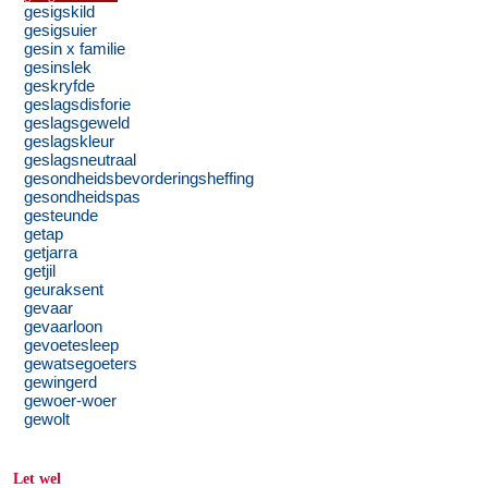
gesigskild
gesigsuier
gesin x familie
gesinslek
geskryfde
geslagsdisforie
geslagsgeweld
geslagskleur
geslagsneutraal
gesondheidsbevorderingsheffing
gesondheidspas
gesteunde
getap
getjarra
getjil
geuraksent
gevaar
gevaarloon
gevoetesleep
gewatsegoeters
gewingerd
gewoer-woer
gewolt
Let wel