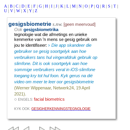
A
|
B
|
C
|
D
|
E
|
F
|
G
|
H
|
I
|
J
|
K
|
L
|
M
|
N
|
O
|
P
|
Q
|
R
|
S
|
T
|
U
|
V
|
W
|
X
|
Y
|
Z
ges
i
gsbiometrie
s.nw.
[geen meervoud]
Ook
ges
i
gsbiometrika
tegnologie wat die afmetings en unieke
kenmerke van ’n mens se gesig gebruik om
›
jou te identifiseer
:
Die app skandeer die
gebruiker se gesig soortgelyk aan hoe
verbruikers tans hul vingerafdruk gebruik op
slimfone. Dit is ook soortgelyk aan hoe
sommige verbruikers veral in iOS-slimfone
toegang kry tot hul foon. Kyk gerus na dié
video om meer te leer oor gesigsbiometrie
(Werner Wippenaar, Netwerk24, 19 April
2021).
◌
facial biometrics
ENGELS:
KYK OOK:
GESIGHERKENNINGSTEGNOLOGIE