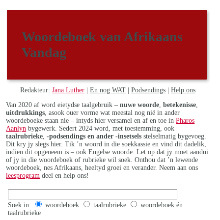
Woordeboek van Afrikaans
Vandag
Redakteur:
Jana Luther
|
En nog WAT
|
Podsendings
|
Help ons
Van 2020 af word eietydse taalgebruik –
nuwe woorde
,
betekenisse
,
uitdrukkings
, asook ouer vorme wat meestal nog nié in ander
woordeboeke staan nie – intyds hier versamel en af en toe in
Pharos
Aanlyn
bygewerk. Sedert 2024 word, met toestemming, ook
taalrubrieke
,
-podsendings en ander -insetsels
stelselmatig bygevoeg.
Dit kry jy slegs hier. Tik ’n woord in die soekkassie en vind dit dadelik,
indien dit opgeneem is – ook Engelse woorde. Let op dat jy moet aandui
of jy in die woordeboek of rubrieke wil soek. Onthou dat ’n lewende
woordeboek, nes Afrikaans, heeltyd groei en verander. Neem aan ons
leesprogram
deel en help ons!
Soek in:
woordeboek
taalrubrieke
woordeboek én
taalrubrieke