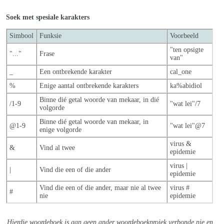
Soek met spesiale karakters
Simbool
Funksie
Voorbeeld
"ten opsigte
"..."
Frase
van"
_
Een ontbrekende karakter
cal_one
%
Enige aantal ontbrekende karakters
ka%abidiol
Binne dié getal woorde van mekaar, in dié
/1-9
"wat lei"/7
volgorde
Binne dié getal woorde van mekaar, in
@1-9
"wat lei"@7
enige volgorde
virus &
&
Vind al twee
epidemie
virus |
|
Vind die een of die ander
epidemie
Vind die een of die ander, maar nie al twe
e
virus #
#
nie
epidemie
Hierdie woordeboek is aan geen ander woordeboekprojek verbonde nie en