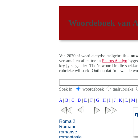
Woordeboek van A
Van 2020 af word eietydse taalgebruik –
nuw
versamel en af en toe in
Pharos Aanlyn
bygew
kry jy slegs hier. Tik ’n woord in die soekk
rubrieke wil soek. Onthou dat ’n lewende wo
Soek in:
woordeboek
taalrubrieke
A
|
B
|
C
|
D
|
E
|
F
|
G
|
H
|
I
|
J
|
K
|
L
|
M
|
r
Roma 2
Romani
romanse
romantasie