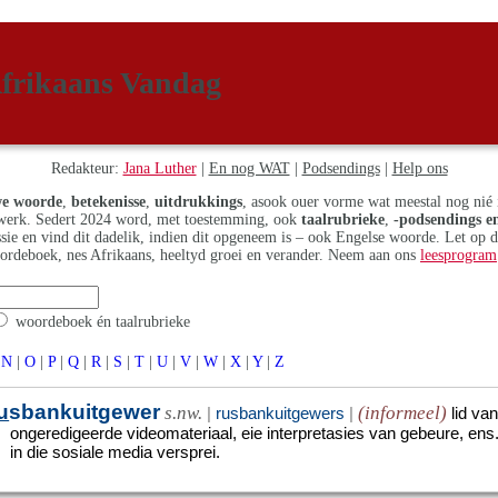
frikaans Vandag
Redakteur:
Jana Luther
|
En nog WAT
|
Podsendings
|
Help ons
e woorde
,
betekenisse
,
uitdrukkings
, asook ouer vorme wat meestal nog nié 
erk. Sedert 2024 word, met toestemming, ook
taalrubrieke
,
-podsendings en
assie en vind dit dadelik, indien dit opgeneem is – ook Engelse woorde. Let op 
ordeboek, nes Afrikaans, heeltyd groei en verander. Neem aan ons
leesprogram
woordeboek én taalrubrieke
N
|
O
|
P
|
Q
|
R
|
S
|
T
|
U
|
V
|
W
|
X
|
Y
|
Z
u
sbankuitgewer
s.nw.
(informeel)
|
rusbankuitgewers
|
lid va
ongeredigeerde videomateriaal, eie interpretasies van gebeure, ens.,
in die sosiale media versprei.