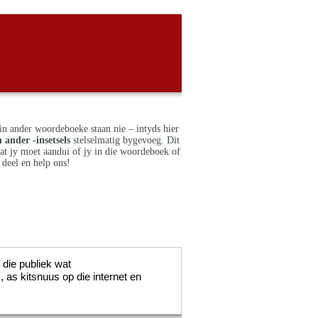
in ander woordeboeke staan nie – intyds hier
 ander -insetsels
stelselmatig bygevoeg. Dit
dat jy moet aandui of jy in die woordeboek of
deel en help ons!
n die publiek wat
 as kitsnuus op die internet en