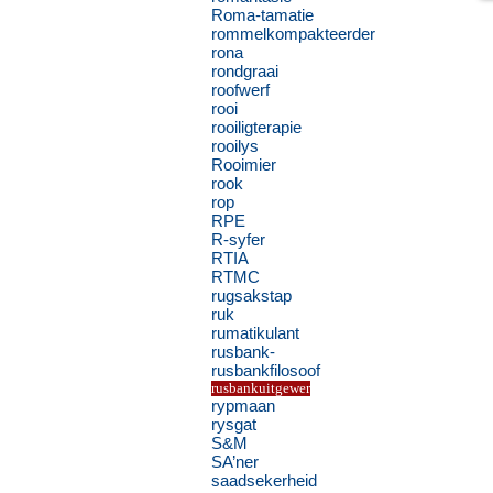
Roma-tamatie
rommelkompakteerder
rona
rondgraai
roofwerf
rooi
rooiligterapie
rooilys
Rooimier
rook
rop
RPE
R-syfer
RTIA
RTMC
rugsakstap
ruk
rumatikulant
rusbank-
rusbankfilosoof
rusbankuitgewer
rypmaan
rysgat
S&M
SA’ner
saadsekerheid