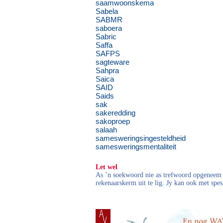
saamwoonskema
Sabela
SABMR
saboera
Sabric
Saffa
SAFPS
sagteware
Sahpra
Saica
SAID
Saids
sak
sakeredding
sakoproep
salaah
samesweringsingesteldheid
samesweringsmentaliteit
Let wel
As ’n soekwoord nie as trefwoord opgeneem i
rekenaarskerm uit te lig. Jy kan ook met spes