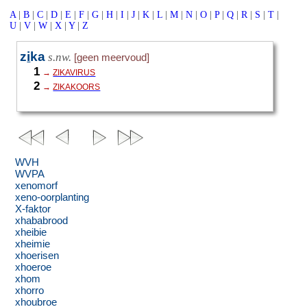
A
|
B
|
C
|
D
|
E
|
F
|
G
|
H
|
I
|
J
|
K
|
L
|
M
|
N
|
O
|
P
|
Q
|
R
|
S
|
T
|
U
|
V
|
W
|
X
|
Y
|
Z
z
i
ka
s.nw.
[geen meervoud]
1
→
ZIKAVIRUS
2
→
ZIKAKOORS
WVH
WVPA
xenomorf
xeno-oorplanting
X-faktor
xhababrood
xheibie
xheimie
xhoerisen
xhoeroe
xhom
xhorro
xhoubroe