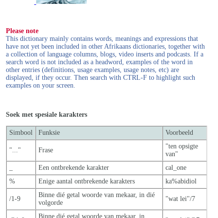
Please note
This dictionary mainly contains words, meanings and expressions that
have not yet been included in other Afrikaans dictionaries, together with
a collection of language columns, blogs, video inserts and podcasts. If a
search word is not included as a headword, examples of the word in
other entries (definitions, usage examples, usage notes, etc) are
displayed, if they occur. Then search with CTRL-F to highlight such
examples on your screen.
Soek met spesiale karakters
Simbool
Funksie
Voorbeeld
"ten opsigte
"..."
Frase
van"
_
Een ontbrekende karakter
cal_one
%
Enige aantal ontbrekende karakters
ka%abidiol
Binne dié getal woorde van mekaar, in dié
/1-9
"wat lei"/7
volgorde
Binne dié getal woorde van mekaar, in