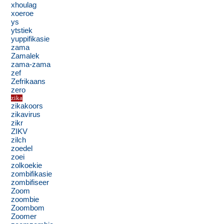
xhoulag
xoeroe
ys
ytstiek
yuppifikasie
zama
Zamalek
zama-zama
zef
Zefrikaans
zero
zika
zikakoors
zikavirus
zikr
ZIKV
zilch
zoedel
zoei
zolkoekie
zombifikasie
zombifiseer
Zoom
zoombie
Zoombom
Zoomer