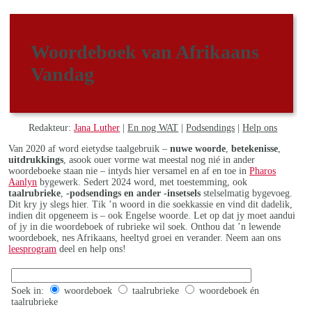
Woordeboek van Afrikaans
Vandag
Redakteur:
Jana Luther
|
En nog WAT
|
Podsendings
|
Help ons
Van 2020 af word eietydse taalgebruik –
nuwe woorde
,
betekenisse
,
uitdrukkings
, asook ouer vorme wat meestal nog nié in ander
woordeboeke staan nie – intyds hier versamel en af en toe in
Pharos
Aanlyn
bygewerk. Sedert 2024 word, met toestemming, ook
taalrubrieke
,
-podsendings en ander -insetsels
stelselmatig bygevoeg.
Dit kry jy slegs hier. Tik ’n woord in die soekkassie en vind dit dadelik,
indien dit opgeneem is – ook Engelse woorde. Let op dat jy moet aandui
of jy in die woordeboek of rubrieke wil soek. Onthou dat ’n lewende
woordeboek, nes Afrikaans, heeltyd groei en verander. Neem aan ons
leesprogram
deel en help ons!
Soek in:
woordeboek
taalrubrieke
woordeboek én
taalrubrieke