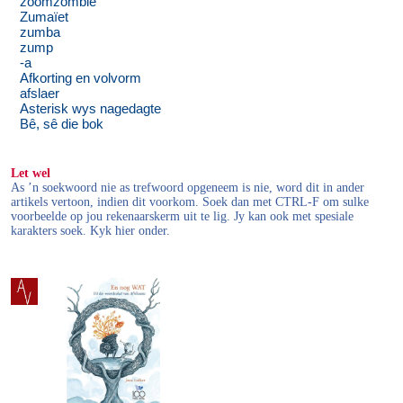
zoomzombie
Zumaïet
zumba
zump
-a
Afkorting en volvorm
afslaer
Asterisk wys nagedagte
Bê, sê die bok
Let wel
As ’n soekwoord nie as trefwoord opgeneem is nie, word dit in ander
artikels vertoon, indien dit voorkom. Soek dan met CTRL-F om sulke
voorbeelde op jou rekenaarskerm uit te lig. Jy kan ook met spesiale
karakters soek. Kyk hier onder.